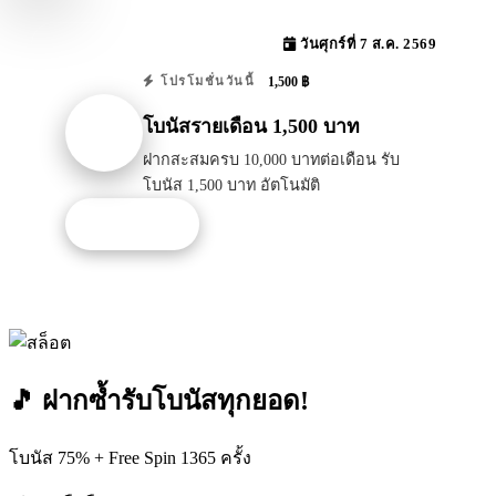
วันศุกร์ที่ 7 ส.ค. 2569
1,500 ฿
โปรโมชั่นวันนี้
โบนัสรายเดือน 1,500 บาท
ฝากสะสมครบ 10,000 บาทต่อเดือน รับ
โบนัส 1,500 บาท อัตโนมัติ
รับโปรนี้
🎵 ฝากซ้ำรับโบนัสทุกยอด!
โบนัส 75% + Free Spin 1365 ครั้ง