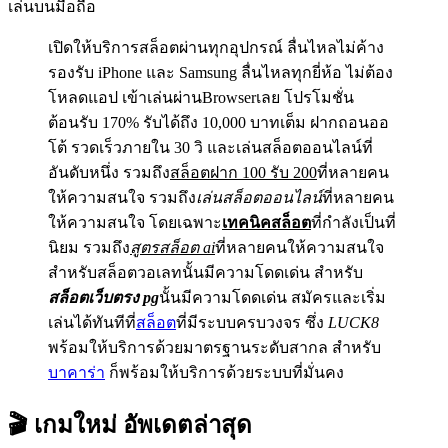
เล่นบนมือถือ
เปิดให้บริการสล็อตผ่านทุกอุปกรณ์ ลื่นไหลไม่ค้าง
รองรับ iPhone และ Samsung ลื่นไหลทุกยี่ห้อ ไม่ต้อง
โหลดแอป เข้าเล่นผ่านBrowserเลย โปรโมชั่น
ต้อนรับ 170% รับได้ถึง 10,000 บาทเต็ม ฝากถอนออ
โต้ รวดเร็วภายใน 30 วิ และเล่นสล็อตออนไลน์ที่
อันดับหนึ่ง รวมถึง
สล็อตฝาก 100 รับ 200
ที่หลายคน
ให้ความสนใจ รวมถึง
เล่นสล็อตออนไลน์
ที่หลายคน
ให้ความสนใจ โดยเฉพาะ
เทคนิคสล็อต
ที่กำลังเป็นที่
นิยม รวมถึง
สูตรสล็อต ai
ที่หลายคนให้ความสนใจ
สำหรับสล็อตวอเลทนั้นมีความโดดเด่น สำหรับ
สล็อตเว็บตรง pg
นั้นมีความโดดเด่น สมัครและเริ่ม
เล่นได้ทันทีที่
สล็อต
ที่มีระบบครบวงจร ซึ่ง
LUCK8
พร้อมให้บริการด้วยมาตรฐานระดับสากล สำหรับ
บาคาร่า
ก็พร้อมให้บริการด้วยระบบที่มั่นคง
🎬 เกมใหม่
อัพเดตล่าสุด