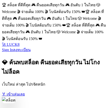
🏆 สล็อต ที่ดีที่สุด 🎮 คืนยอดเสียทุกวัน 🎮 อันดับ 1 ในไทย 🎲
Welcome 🎬 จ่ายเต็ม 100% 🎬 โบนัสต้อนรับ 150% 👑
🏆 สล็อต ที่
ดีที่สุด 🎮 คืนยอดเสียทุกวัน 🎮 อันดับ 1 ในไทย 🎲 Welcome 🎬
จ่ายเต็ม 100% 🎬 โบนัสต้อนรับ 150% 👑
🏆 สล็อต ที่ดีที่สุด 🎮 คืน
ยอดเสียทุกวัน 🎮 อันดับ 1 ในไทย 🎲 Welcome 🎬 จ่ายเต็ม 100%
🎬 โบนัสต้อนรับ 150% 👑
🚀 LUCK8
Sign In
ลงทะเบียน
💎 ค้นพบสล็อต คืนยอดเสียทุกวัน ไม่โกง
ไม่ล็อค
เว็บใหม่ ล่าสุด โปรจัดหนัก
🏅 เข้าเล่นเลย