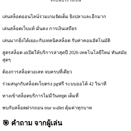
เล่นสล็อตออนไลน์รวมเกมจัดเต็ม ยิงปลาและอีกมาก
เล่นสล็อตเว็บแท้ มั่นคง การเงินเสถียร
เล่นมากยิ่งได้เยอะกับเทคนิคสล็อต รับค่าคอมอัตโนมัติ
สูตรสล็อต aiเปิดให้บริการล่าสุดปี 2026 เทคโนโลยีใหม่ ทันสมัย
สุดๆ
ต้องการสล็อตวอเลท จบครบที่เดียว
ร่วมสนุกกับสล็อตเว็บตรง pgฟรี ระบบออโต้ 42 วินาที
ทางเข้าสล็อตบริการไม่มีวันหยุด เต็มที่
พบกับสล็อตฝากถอน true wallet คุ้มค่าทุกบาท
🎯 คำถาม
จากผู้เล่น