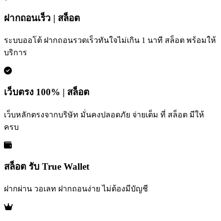
ฝากถอนเร็ว | สล็อต
ระบบออโต้ ฝากถอนรวดเร็วทันใจไม่เกิน 1 นาที สล็อต พร้อมให้
บริการ
เว็บตรง 100% | สล็อต
เว็บหลักตรงจากบริษัท มั่นคงปลอดภัย จ่ายเต็ม ที่ สล็อต มีให้
ครบ
สล็อต รับ True Wallet
ฝากผ่าน วอเลท ฝากถอนง่าย ไม่ต้องมีบัญชี