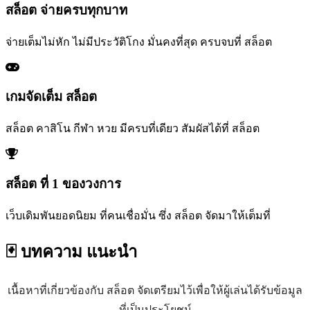
สล็อต จ่ายครบทุกบาท
จ่ายเต็มไม่หัก ไม่มีประวัติโกง มั่นคงที่สุด ครบจบที่ สล็อต
เกมจัดเต็ม สล็อต
สล็อต คาสิโน กีฬา หวย มีครบที่เดียว สัมผัสได้ที่ สล็อต
สล็อต ที่ 1 ของวงการ
เว็บเดิมพันยอดนิยม ที่คนเชื่อมั่น ซึ่ง สล็อต จัดมาให้เต็มที่
🃏 บทความ
แนะนำ
เนื้อหาที่เกี่ยวข้องกับ สล็อต จัดเตรียมไว้เพื่อให้ผู้เล่นได้รับข้อมูล
ที่เป็นประโยชน์