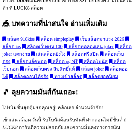
ทางเข้าสล็อตมั่นคงปลอดภัย เข้ารหัส SSL ปกป้องความเป็นส่วน
ตัว ที่ LUCK8 สล็อต
🎪 บทความที่น่าสนใจ
อ่านเพิ่มเติม
สล็อต 918kiss
สล็อต simpleplay
เว็บสล็อตมาแรง 2026
สล็อต ios
สล็อตเว็บตรง 100
สล็อตทดลองเล่น joker
สล็อต
joker แตกง่าย
เล่นสล็อตยังไง
สล็อตฟรีสปิน
สล็อตเว็บ
ตรง
สล็อตแจ็คพอต
สล็อต pg ฟรี
สล็อตโบนัส
สล็อต
เว็บนอก
สล็อตเว็บตรง ลิขสิทธิ์แท้
สล็อต joker
สล็อตออ
โต้
สล็อตถอนได้จริง
ทางเข้าสล็อต
สล็อตยอดนิยม
🎵 ลุยความมันส์กันเถอะ!
โปรโมชั่นสุดคุ้มรอคุณอยู่! คลิกเลย จำนวนจำกัด!
เข้าเล่น สล็อต วันนี้ รับโบนัสต้อนรับทันที ฝากถอนไม่มีขั้นต่ำ!
LUCK8
การันตีความปลอดภัยและความมั่นคงทางการเงิน