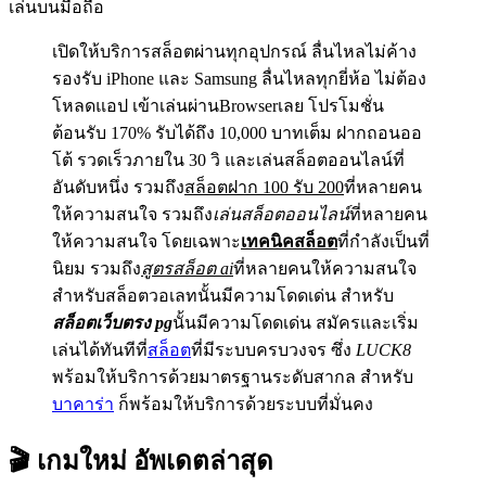
เล่นบนมือถือ
เปิดให้บริการสล็อตผ่านทุกอุปกรณ์ ลื่นไหลไม่ค้าง
รองรับ iPhone และ Samsung ลื่นไหลทุกยี่ห้อ ไม่ต้อง
โหลดแอป เข้าเล่นผ่านBrowserเลย โปรโมชั่น
ต้อนรับ 170% รับได้ถึง 10,000 บาทเต็ม ฝากถอนออ
โต้ รวดเร็วภายใน 30 วิ และเล่นสล็อตออนไลน์ที่
อันดับหนึ่ง รวมถึง
สล็อตฝาก 100 รับ 200
ที่หลายคน
ให้ความสนใจ รวมถึง
เล่นสล็อตออนไลน์
ที่หลายคน
ให้ความสนใจ โดยเฉพาะ
เทคนิคสล็อต
ที่กำลังเป็นที่
นิยม รวมถึง
สูตรสล็อต ai
ที่หลายคนให้ความสนใจ
สำหรับสล็อตวอเลทนั้นมีความโดดเด่น สำหรับ
สล็อตเว็บตรง pg
นั้นมีความโดดเด่น สมัครและเริ่ม
เล่นได้ทันทีที่
สล็อต
ที่มีระบบครบวงจร ซึ่ง
LUCK8
พร้อมให้บริการด้วยมาตรฐานระดับสากล สำหรับ
บาคาร่า
ก็พร้อมให้บริการด้วยระบบที่มั่นคง
🎬 เกมใหม่
อัพเดตล่าสุด