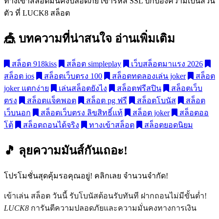
ทางเข้าสล็อตมั่นคงปลอดภัย เข้ารหัส SSL ปกป้องความเป็นส่วน
ตัว ที่ LUCK8 สล็อต
🎪 บทความที่น่าสนใจ
อ่านเพิ่มเติม
สล็อต 918kiss
สล็อต simpleplay
เว็บสล็อตมาแรง 2026
สล็อต ios
สล็อตเว็บตรง 100
สล็อตทดลองเล่น joker
สล็อต
joker แตกง่าย
เล่นสล็อตยังไง
สล็อตฟรีสปิน
สล็อตเว็บ
ตรง
สล็อตแจ็คพอต
สล็อต pg ฟรี
สล็อตโบนัส
สล็อต
เว็บนอก
สล็อตเว็บตรง ลิขสิทธิ์แท้
สล็อต joker
สล็อตออ
โต้
สล็อตถอนได้จริง
ทางเข้าสล็อต
สล็อตยอดนิยม
🎵 ลุยความมันส์กันเถอะ!
โปรโมชั่นสุดคุ้มรอคุณอยู่! คลิกเลย จำนวนจำกัด!
เข้าเล่น สล็อต วันนี้ รับโบนัสต้อนรับทันที ฝากถอนไม่มีขั้นต่ำ!
LUCK8
การันตีความปลอดภัยและความมั่นคงทางการเงิน