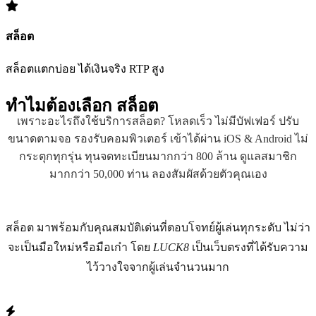
สล็อต
สล็อตแตกบ่อย ได้เงินจริง RTP สูง
ทำไมต้องเลือก
สล็อต
เพราะอะไรถึงใช้บริการสล็อต? โหลดเร็ว ไม่มีบัฟเฟอร์ ปรับ
ขนาดตามจอ รองรับคอมพิวเตอร์ เข้าได้ผ่าน iOS & Android ไม่
กระตุกทุกรุ่น ทุนจดทะเบียนมากกว่า 800 ล้าน ดูแลสมาชิก
มากกว่า 50,000 ท่าน ลองสัมผัสด้วยตัวคุณเอง
สล็อต มาพร้อมกับคุณสมบัติเด่นที่ตอบโจทย์ผู้เล่นทุกระดับ ไม่ว่า
จะเป็นมือใหม่หรือมือเก๋า โดย
LUCK8
เป็นเว็บตรงที่ได้รับความ
ไว้วางใจจากผู้เล่นจำนวนมาก