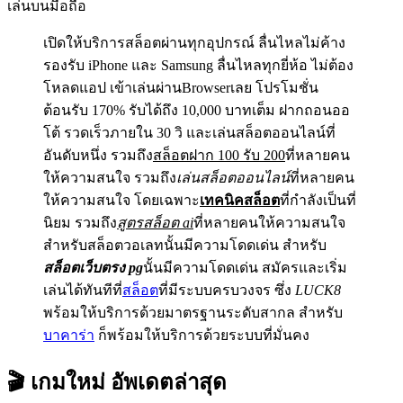
เล่นบนมือถือ
เปิดให้บริการสล็อตผ่านทุกอุปกรณ์ ลื่นไหลไม่ค้าง
รองรับ iPhone และ Samsung ลื่นไหลทุกยี่ห้อ ไม่ต้อง
โหลดแอป เข้าเล่นผ่านBrowserเลย โปรโมชั่น
ต้อนรับ 170% รับได้ถึง 10,000 บาทเต็ม ฝากถอนออ
โต้ รวดเร็วภายใน 30 วิ และเล่นสล็อตออนไลน์ที่
อันดับหนึ่ง รวมถึง
สล็อตฝาก 100 รับ 200
ที่หลายคน
ให้ความสนใจ รวมถึง
เล่นสล็อตออนไลน์
ที่หลายคน
ให้ความสนใจ โดยเฉพาะ
เทคนิคสล็อต
ที่กำลังเป็นที่
นิยม รวมถึง
สูตรสล็อต ai
ที่หลายคนให้ความสนใจ
สำหรับสล็อตวอเลทนั้นมีความโดดเด่น สำหรับ
สล็อตเว็บตรง pg
นั้นมีความโดดเด่น สมัครและเริ่ม
เล่นได้ทันทีที่
สล็อต
ที่มีระบบครบวงจร ซึ่ง
LUCK8
พร้อมให้บริการด้วยมาตรฐานระดับสากล สำหรับ
บาคาร่า
ก็พร้อมให้บริการด้วยระบบที่มั่นคง
🎬 เกมใหม่
อัพเดตล่าสุด