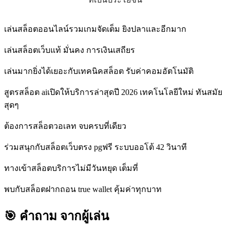
เล่นสล็อตออนไลน์รวมเกมจัดเต็ม ยิงปลาและอีกมาก
เล่นสล็อตเว็บแท้ มั่นคง การเงินเสถียร
เล่นมากยิ่งได้เยอะกับเทคนิคสล็อต รับค่าคอมอัตโนมัติ
สูตรสล็อต aiเปิดให้บริการล่าสุดปี 2026 เทคโนโลยีใหม่ ทันสมัย
สุดๆ
ต้องการสล็อตวอเลท จบครบที่เดียว
ร่วมสนุกกับสล็อตเว็บตรง pgฟรี ระบบออโต้ 42 วินาที
ทางเข้าสล็อตบริการไม่มีวันหยุด เต็มที่
พบกับสล็อตฝากถอน true wallet คุ้มค่าทุกบาท
🎯 คำถาม
จากผู้เล่น