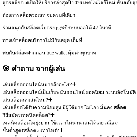
สูตรสล็อต aiเปิดให้บริการล่าสุดปี 2026 เทคโนโลยีใหม่ ทันสมัยสุ
ต้องการสล็อตวอเลท จบครบที่เดียว
ร่วมสนุกกับสล็อตเว็บตรง pgฟรี ระบบออโต้ 42 วินาที
ทางเข้าสล็อตบริการไม่มีวันหยุด เต็มที่
พบกับสล็อตฝากถอน true wallet คุ้มค่าทุกบาท
🎯 คำถาม
จากผู้เล่น
เล่นสล็อตออนไลน์หมายถึงอะไร?
เล่นสล็อตออนไลน์เป็นเว็บพนันออนไลน์ ยอดนิยม ระบบอัตโนมัติ ท
เล่นสล็อตน่าเล่นไหม?
เล่นสล็อตได้รับความนิยมสูง มีผู้ใช้มาก ไม่โกง มั่นคง
สล็อต
วิธีสมัครเทคนิคสล็อต?
เทคนิคสล็อตไม่ยุ่งยาก ใช้เวลาไม่นาน เล่นได้เลย
สล็อต
ขั้นต่ำสูตรสล็อต aiเท่าไหร่?