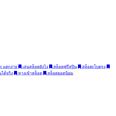
er แตกง่าย
เล่นสล็อตยังไง
สล็อตฟรีสปิน
สล็อตเว็บตรง
ได้จริง
ทางเข้าสล็อต
สล็อตยอดนิยม