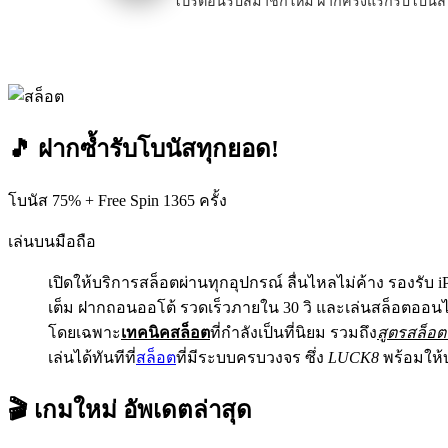
โปรต้อนรับสมาชิกใหม่ ฝากครั้งแรกรับโบนัส 
🎵 ฝากซ้ำรับโบนัสทุกยอด!
โบนัส 75% + Free Spin 1365 ครั้ง
เล่นบนมือถือ
เปิดให้บริการสล็อตผ่านทุกอุปกรณ์ ลื่นไหลไม่ค้าง รองรับ 
เต็ม ฝากถอนออโต้ รวดเร็วภายใน 30 วิ และเล่นสล็อตออนไลน
โดยเฉพาะ
เทคนิคสล็อต
ที่กำลังเป็นที่นิยม รวมถึง
สูตรสล็อต 
เล่นได้ทันทีที่
สล็อต
ที่มีระบบครบวงจร ซึ่ง
LUCK8
พร้อมให้
🎬 เกมใหม่
อัพเดตล่าสุด