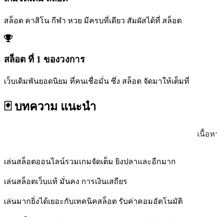
สล็อต คาสิโน กีฬา หวย มีครบที่เดียว สัมผัสได้ที่ สล็อต
สล็อต ที่ 1 ของวงการ
เว็บเดิมพันยอดนิยม ที่คนเชื่อมั่น ซึ่ง สล็อต จัดมาให้เต็มที่
🃏 บทความ
แนะนำ
เนื้อห
เล่นสล็อตออนไลน์รวมเกมจัดเต็ม ยิงปลาและอีกมาก
เล่นสล็อตเว็บแท้ มั่นคง การเงินเสถียร
เล่นมากยิ่งได้เยอะกับเทคนิคสล็อต รับค่าคอมอัตโนมัติ