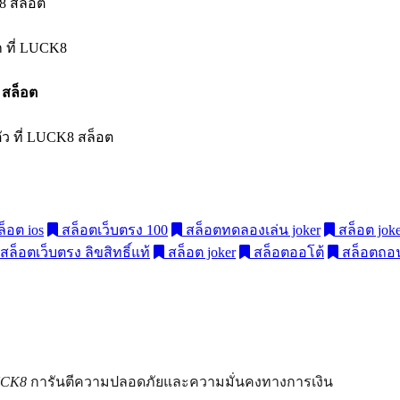
K8 สล็อต
 ที่ LUCK8
้
สล็อต
ัว ที่ LUCK8 สล็อต
็อต ios
สล็อตเว็บตรง 100
สล็อตทดลองเล่น joker
สล็อต jok
สล็อตเว็บตรง ลิขสิทธิ์แท้
สล็อต joker
สล็อตออโต้
สล็อตถอน
CK8
การันตีความปลอดภัยและความมั่นคงทางการเงิน