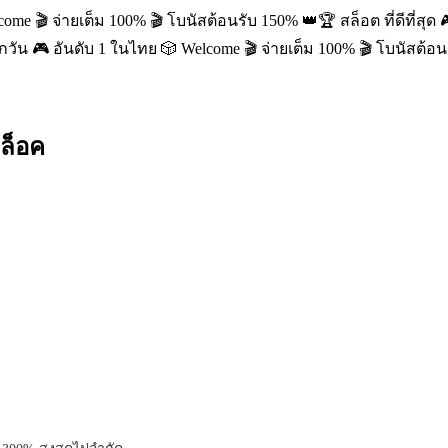
elcome 🎬 จ่ายเต็ม 100% 🎬 โบนัสต้อนรับ 150% 👑
🏆 สล็อต ที่ดีที่สุ
ยทุกวัน 🎮 อันดับ 1 ในไทย 🎲 Welcome 🎬 จ่ายเต็ม 100% 🎬 โบนัสต้อ
่ล็อค