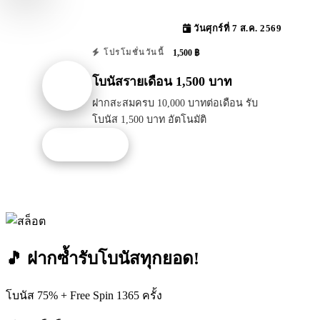
วันศุกร์ที่ 7 ส.ค. 2569
1,500 ฿
โปรโมชั่นวันนี้
โบนัสรายเดือน 1,500 บาท
ฝากสะสมครบ 10,000 บาทต่อเดือน รับ
โบนัส 1,500 บาท อัตโนมัติ
รับโปรนี้
🎵 ฝากซ้ำรับโบนัสทุกยอด!
โบนัส 75% + Free Spin 1365 ครั้ง