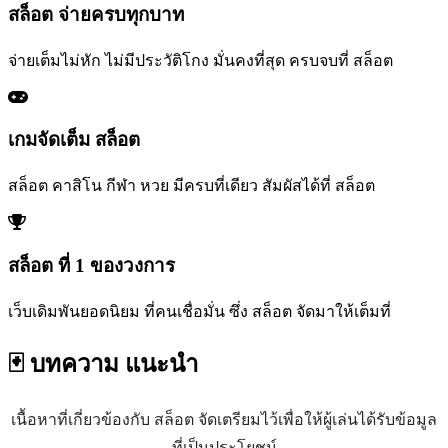
สล็อต จ่ายครบทุกบาท
จ่ายเต็มไม่หัก ไม่มีประวัติโกง มั่นคงที่สุด ครบจบที่ สล็อต
เกมจัดเต็ม สล็อต
สล็อต คาสิโน กีฬา หวย มีครบที่เดียว สัมผัสได้ที่ สล็อต
สล็อต ที่ 1 ของวงการ
เว็บเดิมพันยอดนิยม ที่คนเชื่อมั่น ซึ่ง สล็อต จัดมาให้เต็มที่
🃏 บทความ
แนะนำ
เนื้อหาที่เกี่ยวข้องกับ สล็อต จัดเตรียมไว้เพื่อให้ผู้เล่นได้รับข้อมูล
ที่เป็นประโยชน์