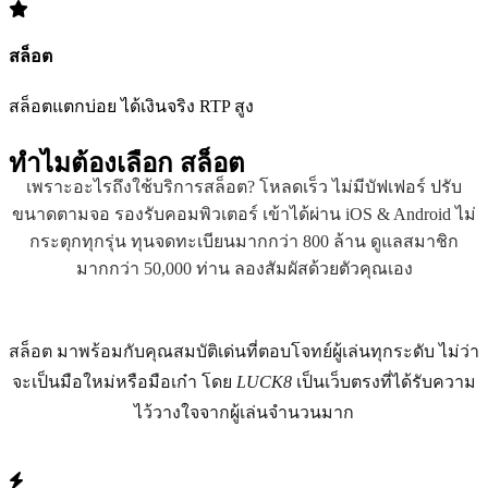
สล็อต
สล็อตแตกบ่อย ได้เงินจริง RTP สูง
ทำไมต้องเลือก
สล็อต
เพราะอะไรถึงใช้บริการสล็อต? โหลดเร็ว ไม่มีบัฟเฟอร์ ปรับ
ขนาดตามจอ รองรับคอมพิวเตอร์ เข้าได้ผ่าน iOS & Android ไม่
กระตุกทุกรุ่น ทุนจดทะเบียนมากกว่า 800 ล้าน ดูแลสมาชิก
มากกว่า 50,000 ท่าน ลองสัมผัสด้วยตัวคุณเอง
สล็อต มาพร้อมกับคุณสมบัติเด่นที่ตอบโจทย์ผู้เล่นทุกระดับ ไม่ว่า
จะเป็นมือใหม่หรือมือเก๋า โดย
LUCK8
เป็นเว็บตรงที่ได้รับความ
ไว้วางใจจากผู้เล่นจำนวนมาก