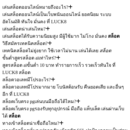
เล่นสล็อตออนไลน์หมายถึงอะไร?
เล่นสล็อตออนไลน์เป็นเว็บพนันออนไลน์ ยอดนิยม ระบบ
อัตโนมัติ ทันใจ มั่นคง ที่ LUCK8
เล่นสล็อตน่าเล่นไหม?
เล่นสล็อตได้รับความนิยมสูง มีผู้ใช้มาก ไม่โกง มั่นคง
สล็อต
วิธีสมัครเทคนิคสล็อต?
เทคนิคสล็อตไม่ยุ่งยาก ใช้เวลาไม่นาน เล่นได้เลย
สล็อต
ขั้นต่ำสูตรสล็อต aiเท่าไหร่?
สูตรสล็อต aiขั้นต่ำ 10 บาท ทำรายการเร็ว รวดเร็วทันใจ ที่
LUCK8 สล็อต
สล็อตวอเลทมีโปรอะไร?
สล็อตวอเลทมีโปรมากมาย โบนัสต้อนรับ คืนยอดเสีย และอื่นๆ
อีก ที่ LUCK8
สล็อตเว็บตรง pgเล่นบนมือถือได้ไหม?
สล็อตเว็บตรง pgรองรับทุกอุปกรณ์ มือถือ แท็บเล็ต เล่นผ่านเว็บ
ได้
สล็อต
ทางเข้าสล็อตน่าเชื่อถือไหม?