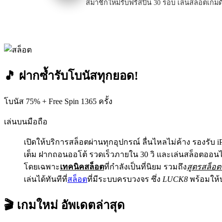
สมาชิกใหม่รับฟรีสปิน 30 รอบ เล่นสล็อตเกมดั
🎵 ฝากซ้ำรับโบนัสทุกยอด!
โบนัส 75% + Free Spin 1365 ครั้ง
เล่นบนมือถือ
เปิดให้บริการสล็อตผ่านทุกอุปกรณ์ ลื่นไหลไม่ค้าง รองรับ 
เต็ม ฝากถอนออโต้ รวดเร็วภายใน 30 วิ และเล่นสล็อตออนไลน
โดยเฉพาะ
เทคนิคสล็อต
ที่กำลังเป็นที่นิยม รวมถึง
สูตรสล็อต 
เล่นได้ทันทีที่
สล็อต
ที่มีระบบครบวงจร ซึ่ง
LUCK8
พร้อมให้
🎬 เกมใหม่
อัพเดตล่าสุด