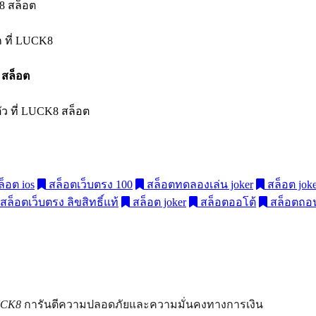
K8 สล็อต
 ที่ LUCK8
้
สล็อต
ัว ที่ LUCK8 สล็อต
็อต ios
สล็อตเว็บตรง 100
สล็อตทดลองเล่น joker
สล็อต jok
สล็อตเว็บตรง ลิขสิทธิ์แท้
สล็อต joker
สล็อตออโต้
สล็อตถอน
CK8
การันตีความปลอดภัยและความมั่นคงทางการเงิน