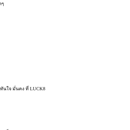
ดๆ
ันใจ มั่นคง ที่ LUCK8