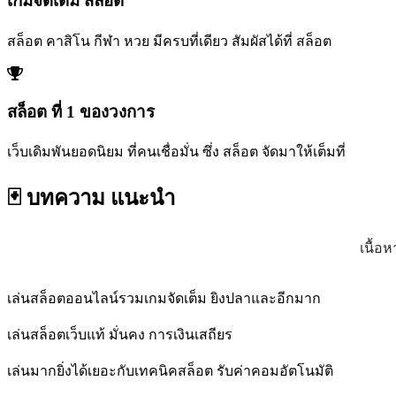
เกมจัดเต็ม สล็อต
สล็อต คาสิโน กีฬา หวย มีครบที่เดียว สัมผัสได้ที่ สล็อต
สล็อต ที่ 1 ของวงการ
เว็บเดิมพันยอดนิยม ที่คนเชื่อมั่น ซึ่ง สล็อต จัดมาให้เต็มที่
🃏 บทความ
แนะนำ
เนื้อห
เล่นสล็อตออนไลน์รวมเกมจัดเต็ม ยิงปลาและอีกมาก
เล่นสล็อตเว็บแท้ มั่นคง การเงินเสถียร
เล่นมากยิ่งได้เยอะกับเทคนิคสล็อต รับค่าคอมอัตโนมัติ