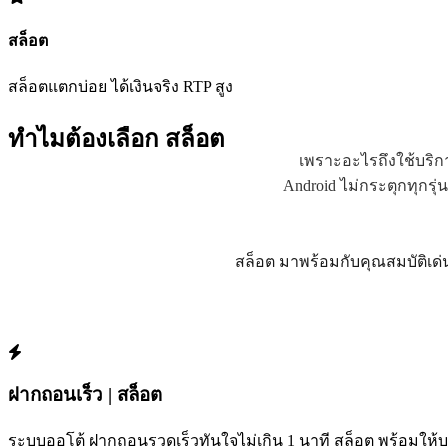
สล็อต
สล็อตแตกบ่อย ได้เงินจริง RTP สูง
ทำไมต้องเลือก
สล็อต
เพราะอะไรถึงใช้บริกา
Android ไม่กระตุกทุกรุ
สล็อต มาพร้อมกับคุณสมบัติเด่นท
ฝากถอนเร็ว | สล็อต
ระบบออโต้ ฝากถอนรวดเร็วทันใจไม่เกิน 1 นาที สล็อต พร้อมให้บ