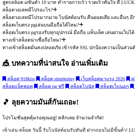
สูตรสล็อต aiขั้นต่ำ 10 บาท ทำรายการเร็ว รวดเร็วทันใจ ที่ LUC
สล็อตวอเลทมีโปรอะไร?
สล็อตวอเลทมีโปรมากมาย โบนัสต้อนรับ คืนยอดเสีย และอื่นๆ อีก
สล็อตเว็บตรง pgเล่นบนมือถือได้ไหม?
สล็อตเว็บตรง pgรองรับทุกอุปกรณ์ มือถือ แท็บเล็ต เล่นผ่านเว็บได
ทางเข้าสล็อตน่าเชื่อถือไหม?
ทางเข้าสล็อตมั่นคงปลอดภัย เข้ารหัส SSL ปกป้องความเป็นส่วนต
🎪 บทความที่น่าสนใจ
อ่านเพิ่มเติม
สล็อต 918kiss
สล็อต simpleplay
เว็บสล็อตมาแรง 2026
สล
สล็อตแจ็คพอต
สล็อต pg ฟรี
สล็อตโบนัส
สล็อตเว็บนอก
🎵 ลุยความมันส์กันเถอะ!
โปรโมชั่นสุดคุ้มรอคุณอยู่! คลิกเลย จำนวนจำกัด!
เข้าเล่น สล็อต วันนี้ รับโบนัสต้อนรับทันที ฝากถอนไม่มีขั้นต่ำ!
LU