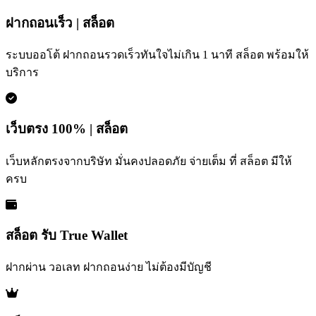
ฝากถอนเร็ว | สล็อต
ระบบออโต้ ฝากถอนรวดเร็วทันใจไม่เกิน 1 นาที สล็อต พร้อมให้
บริการ
เว็บตรง 100% | สล็อต
เว็บหลักตรงจากบริษัท มั่นคงปลอดภัย จ่ายเต็ม ที่ สล็อต มีให้
ครบ
สล็อต รับ True Wallet
ฝากผ่าน วอเลท ฝากถอนง่าย ไม่ต้องมีบัญชี