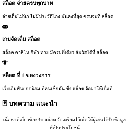
สล็อต จ่ายครบทุกบาท
จ่ายเต็มไม่หัก ไม่มีประวัติโกง มั่นคงที่สุด ครบจบที่ สล็อต
เกมจัดเต็ม สล็อต
สล็อต คาสิโน กีฬา หวย มีครบที่เดียว สัมผัสได้ที่ สล็อต
สล็อต ที่ 1 ของวงการ
เว็บเดิมพันยอดนิยม ที่คนเชื่อมั่น ซึ่ง สล็อต จัดมาให้เต็มที่
🃏 บทความ
แนะนำ
เนื้อหาที่เกี่ยวข้องกับ สล็อต จัดเตรียมไว้เพื่อให้ผู้เล่นได้รับข้อมูล
ที่เป็นประโยชน์