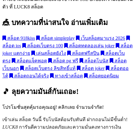
ตัว ที่ LUCK8 สล็อต
🎪 บทความที่น่าสนใจ
อ่านเพิ่มเติม
สล็อต 918kiss
สล็อต simpleplay
เว็บสล็อตมาแรง 2026
สล็อต ios
สล็อตเว็บตรง 100
สล็อตทดลองเล่น joker
สล็อต
joker แตกง่าย
เล่นสล็อตยังไง
สล็อตฟรีสปิน
สล็อตเว็บ
ตรง
สล็อตแจ็คพอต
สล็อต pg ฟรี
สล็อตโบนัส
สล็อต
เว็บนอก
สล็อตเว็บตรง ลิขสิทธิ์แท้
สล็อต joker
สล็อตออ
โต้
สล็อตถอนได้จริง
ทางเข้าสล็อต
สล็อตยอดนิยม
🎵 ลุยความมันส์กันเถอะ!
โปรโมชั่นสุดคุ้มรอคุณอยู่! คลิกเลย จำนวนจำกัด!
เข้าเล่น สล็อต วันนี้ รับโบนัสต้อนรับทันที ฝากถอนไม่มีขั้นต่ำ!
LUCK8
การันตีความปลอดภัยและความมั่นคงทางการเงิน