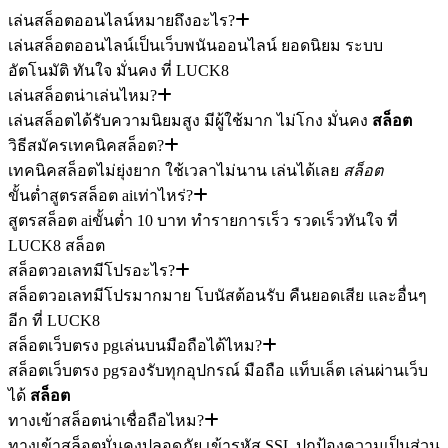
เล่นสล็อตออนไลน์หมายถึงอะไร?
เล่นสล็อตออนไลน์เป็นเว็บพนันออนไลน์ ยอดนิยม ระบบ
อัตโนมัติ ทันใจ มั่นคง ที่ LUCK8
เล่นสล็อตน่าเล่นไหม?
เล่นสล็อตได้รับความนิยมสูง มีผู้ใช้มาก ไม่โกง มั่นคง
สล็อต
วิธีสมัครเทคนิคสล็อต?
เทคนิคสล็อตไม่ยุ่งยาก ใช้เวลาไม่นาน เล่นได้เลย
สล็อต
ขั้นต่ำสูตรสล็อต aiเท่าไหร่?
สูตรสล็อต aiขั้นต่ำ 10 บาท ทำรายการเร็ว รวดเร็วทันใจ ที่
LUCK8 สล็อต
สล็อตวอเลทมีโปรอะไร?
สล็อตวอเลทมีโปรมากมาย โบนัสต้อนรับ คืนยอดเสีย และอื่นๆ
อีก ที่ LUCK8
สล็อตเว็บตรง pgเล่นบนมือถือได้ไหม?
สล็อตเว็บตรง pgรองรับทุกอุปกรณ์ มือถือ แท็บเล็ต เล่นผ่านเว็บ
ได้
สล็อต
ทางเข้าสล็อตน่าเชื่อถือไหม?
ทางเข้าสล็อตมั่นคงปลอดภัย เข้ารหัส SSL ปกป้องความเป็นส่วน