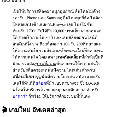
เล่นบนมือถือ
เปิดให้บริการสล็อตผ่านทุกอุปกรณ์ ลื่นไหลไม่ค้าง
รองรับ iPhone และ Samsung ลื่นไหลทุกยี่ห้อ ไม่ต้อง
โหลดแอป เข้าเล่นผ่านBrowserเลย โปรโมชั่น
ต้อนรับ 170% รับได้ถึง 10,000 บาทเต็ม ฝากถอนออ
โต้ รวดเร็วภายใน 30 วิ และเล่นสล็อตออนไลน์ที่
อันดับหนึ่ง รวมถึง
สล็อตฝาก 100 รับ 200
ที่หลายคน
ให้ความสนใจ รวมถึง
เล่นสล็อตออนไลน์
ที่หลายคน
ให้ความสนใจ โดยเฉพาะ
เทคนิคสล็อต
ที่กำลังเป็นที่
นิยม รวมถึง
สูตรสล็อต ai
ที่หลายคนให้ความสนใจ
สำหรับสล็อตวอเลทนั้นมีความโดดเด่น สำหรับ
สล็อตเว็บตรง pg
นั้นมีความโดดเด่น สมัครและเริ่ม
เล่นได้ทันทีที่
สล็อต
ที่มีระบบครบวงจร ซึ่ง
LUCK8
พร้อมให้บริการด้วยมาตรฐานระดับสากล สำหรับ
บาคาร่า
ก็พร้อมให้บริการด้วยระบบที่มั่นคง
🎬 เกมใหม่
อัพเดตล่าสุด