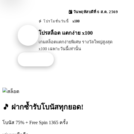
วันพฤหัสบดีที่ 6 ส.ค. 2569
x100
โปรโมชั่นวันนี้
โปรสล็อต แตกง่าย x100
เกมสล็อตแตกง่ายพิเศษ รางวัลใหญ่สูงสุด
x100 เฉพาะวันนี้เท่านั้น
รับโปรนี้
🎵 ฝากซ้ำรับโบนัสทุกยอด!
โบนัส 75% + Free Spin 1365 ครั้ง