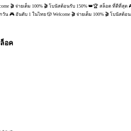
elcome 🎬 จ่ายเต็ม 100% 🎬 โบนัสต้อนรับ 150% 👑
🏆 สล็อต ที่ดีที่สุ
ยทุกวัน 🎮 อันดับ 1 ในไทย 🎲 Welcome 🎬 จ่ายเต็ม 100% 🎬 โบนัสต้อ
่ล็อค