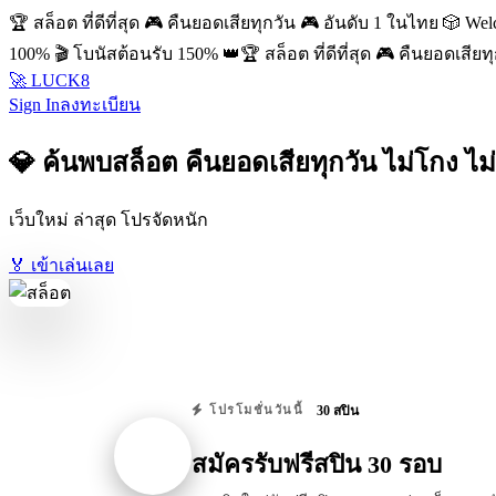
🏆 สล็อต ที่ดีที่สุด 🎮 คืนยอดเสียทุกวัน 🎮 อันดับ 1 ในไทย 🎲 W
100% 🎬 โบนัสต้อนรับ 150% 👑
🏆 สล็อต ที่ดีที่สุด 🎮 คืนยอดเสี
🚀 LUCK8
Sign In
ลงทะเบียน
💎 ค้นพบสล็อต คืนยอดเสียทุกวัน ไม่โกง ไม
เว็บใหม่ ล่าสุด โปรจัดหนัก
🏅 เข้าเล่นเลย
30 สปิน
โปรโมชั่นวันนี้
สมัครรับฟรีสปิน 30 รอบ