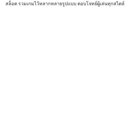
สล็อต รวมเกมไว้หลากหลายรูปแบบ ตอบโจทย์ผู้เล่นทุกสไตล์