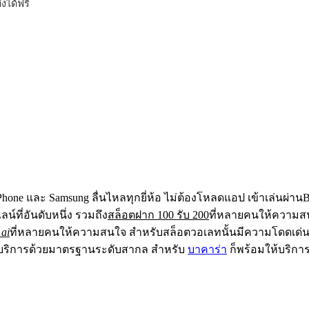
งได้ฟรี
iPhone และ Samsung ลื่นไหลทุกยี่ห้อ ไม่ต้องโหลดแอป เข้าเล่นผ่าน
์ที่อันดับหนึ่ง รวมถึง
สล็อตฝาก 100 รับ 200
ที่หลายคนให้ความส
ai
ที่หลายคนให้ความสนใจ สำหรับสล็อตวอเลทนั้นมีความโดดเด่น
บริการด้วยมาตรฐานระดับสากล สำหรับ
บาคาร่า
ก็พร้อมให้บริการ