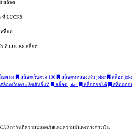
K8 สล็อต
 ที่ LUCK8
้
สล็อต
ัว ที่ LUCK8 สล็อต
็อต ios
สล็อตเว็บตรง 100
สล็อตทดลองเล่น joker
สล็อต jok
สล็อตเว็บตรง ลิขสิทธิ์แท้
สล็อต joker
สล็อตออโต้
สล็อตถอน
CK8
การันตีความปลอดภัยและความมั่นคงทางการเงิน