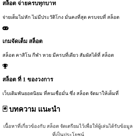
สล็อต จ่ายครบทุกบาท
จ่ายเต็มไม่หัก ไม่มีประวัติโกง มั่นคงที่สุด ครบจบที่ สล็อต
เกมจัดเต็ม สล็อต
สล็อต คาสิโน กีฬา หวย มีครบที่เดียว สัมผัสได้ที่ สล็อต
สล็อต ที่ 1 ของวงการ
เว็บเดิมพันยอดนิยม ที่คนเชื่อมั่น ซึ่ง สล็อต จัดมาให้เต็มที่
🃏 บทความ
แนะนำ
เนื้อหาที่เกี่ยวข้องกับ สล็อต จัดเตรียมไว้เพื่อให้ผู้เล่นได้รับข้อมูล
ที่เป็นประโยชน์