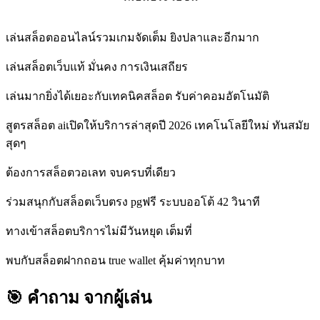
เล่นสล็อตออนไลน์รวมเกมจัดเต็ม ยิงปลาและอีกมาก
เล่นสล็อตเว็บแท้ มั่นคง การเงินเสถียร
เล่นมากยิ่งได้เยอะกับเทคนิคสล็อต รับค่าคอมอัตโนมัติ
สูตรสล็อต aiเปิดให้บริการล่าสุดปี 2026 เทคโนโลยีใหม่ ทันสมัย
สุดๆ
ต้องการสล็อตวอเลท จบครบที่เดียว
ร่วมสนุกกับสล็อตเว็บตรง pgฟรี ระบบออโต้ 42 วินาที
ทางเข้าสล็อตบริการไม่มีวันหยุด เต็มที่
พบกับสล็อตฝากถอน true wallet คุ้มค่าทุกบาท
🎯 คำถาม
จากผู้เล่น