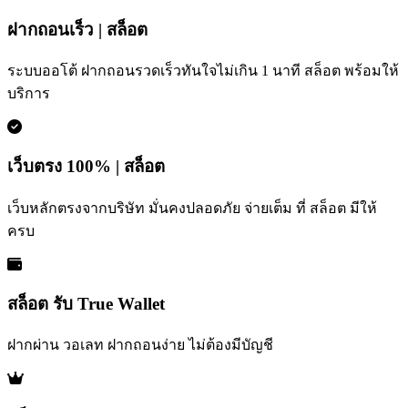
ฝากถอนเร็ว | สล็อต
ระบบออโต้ ฝากถอนรวดเร็วทันใจไม่เกิน 1 นาที สล็อต พร้อมให้
บริการ
เว็บตรง 100% | สล็อต
เว็บหลักตรงจากบริษัท มั่นคงปลอดภัย จ่ายเต็ม ที่ สล็อต มีให้
ครบ
สล็อต รับ True Wallet
ฝากผ่าน วอเลท ฝากถอนง่าย ไม่ต้องมีบัญชี