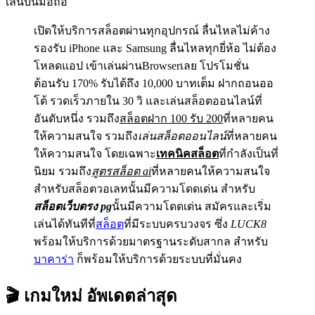
เล่นบนมือถือ
เปิดให้บริการสล็อตผ่านทุกอุปกรณ์ ลื่นไหลไม่ค้าง
รองรับ iPhone และ Samsung ลื่นไหลทุกยี่ห้อ ไม่ต้อง
โหลดแอป เข้าเล่นผ่านBrowserเลย โปรโมชั่น
ต้อนรับ 170% รับได้ถึง 10,000 บาทเต็ม ฝากถอนออ
โต้ รวดเร็วภายใน 30 วิ และเล่นสล็อตออนไลน์ที่
อันดับหนึ่ง รวมถึง
สล็อตฝาก 100 รับ 200
ที่หลายคน
ให้ความสนใจ รวมถึง
เล่นสล็อตออนไลน์
ที่หลายคน
ให้ความสนใจ โดยเฉพาะ
เทคนิคสล็อต
ที่กำลังเป็นที่
นิยม รวมถึง
สูตรสล็อต ai
ที่หลายคนให้ความสนใจ
สำหรับสล็อตวอเลทนั้นมีความโดดเด่น สำหรับ
สล็อตเว็บตรง pg
นั้นมีความโดดเด่น สมัครและเริ่ม
เล่นได้ทันทีที่
สล็อต
ที่มีระบบครบวงจร ซึ่ง
LUCK8
พร้อมให้บริการด้วยมาตรฐานระดับสากล สำหรับ
บาคาร่า
ก็พร้อมให้บริการด้วยระบบที่มั่นคง
🎬 เกมใหม่
อัพเดตล่าสุด