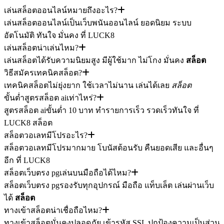
เล่นสล็อตออนไลน์หมายถึงอะไร?
เล่นสล็อตออนไลน์เป็นเว็บพนันออนไลน์ ยอดนิยม ระบบ
อัตโนมัติ ทันใจ มั่นคง ที่ LUCK8
เล่นสล็อตน่าเล่นไหม?
เล่นสล็อตได้รับความนิยมสูง มีผู้ใช้มาก ไม่โกง มั่นคง
สล็อต
วิธีสมัครเทคนิคสล็อต?
เทคนิคสล็อตไม่ยุ่งยาก ใช้เวลาไม่นาน เล่นได้เลย
สล็อต
ขั้นต่ำสูตรสล็อต aiเท่าไหร่?
สูตรสล็อต aiขั้นต่ำ 10 บาท ทำรายการเร็ว รวดเร็วทันใจ ที่
LUCK8 สล็อต
สล็อตวอเลทมีโปรอะไร?
สล็อตวอเลทมีโปรมากมาย โบนัสต้อนรับ คืนยอดเสีย และอื่นๆ
อีก ที่ LUCK8
สล็อตเว็บตรง pgเล่นบนมือถือได้ไหม?
สล็อตเว็บตรง pgรองรับทุกอุปกรณ์ มือถือ แท็บเล็ต เล่นผ่านเว็บ
ได้
สล็อต
ทางเข้าสล็อตน่าเชื่อถือไหม?
ทางเข้าสล็อตมั่นคงปลอดภัย เข้ารหัส SSL ปกป้องความเป็นส่วน