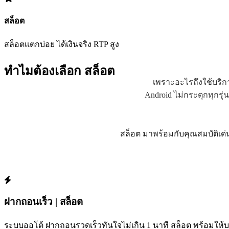
สล็อต
สล็อตแตกบ่อย ได้เงินจริง RTP สูง
ทำไมต้องเลือก
สล็อต
เพราะอะไรถึงใช้บริกา
Android ไม่กระตุกทุกรุ
สล็อต มาพร้อมกับคุณสมบัติเด่นท
ฝากถอนเร็ว | สล็อต
ระบบออโต้ ฝากถอนรวดเร็วทันใจไม่เกิน 1 นาที สล็อต พร้อมให้บ