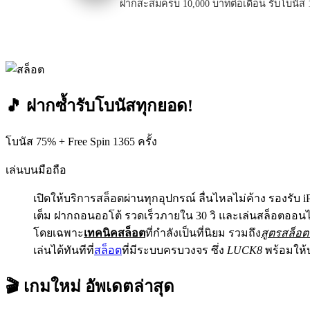
ฝากสะสมครบ 10,000 บาทต่อเดือน รับโบนัส 1
🎵 ฝากซ้ำรับโบนัสทุกยอด!
โบนัส 75% + Free Spin 1365 ครั้ง
เล่นบนมือถือ
เปิดให้บริการสล็อตผ่านทุกอุปกรณ์ ลื่นไหลไม่ค้าง รองรับ 
เต็ม ฝากถอนออโต้ รวดเร็วภายใน 30 วิ และเล่นสล็อตออนไลน
โดยเฉพาะ
เทคนิคสล็อต
ที่กำลังเป็นที่นิยม รวมถึง
สูตรสล็อต 
เล่นได้ทันทีที่
สล็อต
ที่มีระบบครบวงจร ซึ่ง
LUCK8
พร้อมให้
🎬 เกมใหม่
อัพเดตล่าสุด