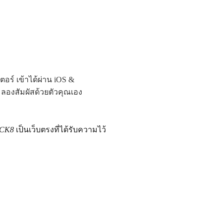
อร์ เข้าได้ผ่าน iOS &
 ลองสัมผัสด้วยตัวคุณเอง
CK8
เป็นเว็บตรงที่ได้รับความไว้