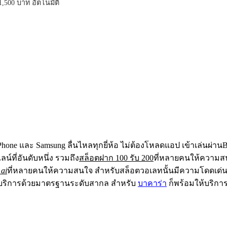
,500 บาท อัตโนมัติ
iPhone และ Samsung ลื่นไหลทุกยี่ห้อ ไม่ต้องโหลดแอป เข้าเล่นผ่าน
์ที่อันดับหนึ่ง รวมถึง
สล็อตฝาก 100 รับ 200
ที่หลายคนให้ความส
ai
ที่หลายคนให้ความสนใจ สำหรับสล็อตวอเลทนั้นมีความโดดเด่น
บริการด้วยมาตรฐานระดับสากล สำหรับ
บาคาร่า
ก็พร้อมให้บริการ