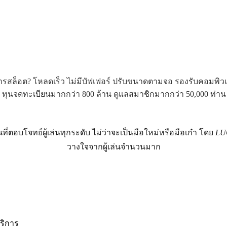
รสล็อต? โหลดเร็ว ไม่มีบัฟเฟอร์ ปรับขนาดตามจอ รองรับคอมพิวเต
่น ทุนจดทะเบียนมากกว่า 800 ล้าน ดูแลสมาชิกมากกว่า 50,000 ท่าน
ี่ตอบโจทย์ผู้เล่นทุกระดับ ไม่ว่าจะเป็นมือใหม่หรือมือเก๋า โดย
LU
วางใจจากผู้เล่นจำนวนมาก
ริการ