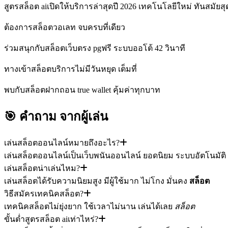
สูตรสล็อต aiเปิดให้บริการล่าสุดปี 2026 เทคโนโลยีใหม่ ทันสมัยสุ
ต้องการสล็อตวอเลท จบครบที่เดียว
ร่วมสนุกกับสล็อตเว็บตรง pgฟรี ระบบออโต้ 42 วินาที
ทางเข้าสล็อตบริการไม่มีวันหยุด เต็มที่
พบกับสล็อตฝากถอน true wallet คุ้มค่าทุกบาท
🎯 คำถาม
จากผู้เล่น
เล่นสล็อตออนไลน์หมายถึงอะไร?
เล่นสล็อตออนไลน์เป็นเว็บพนันออนไลน์ ยอดนิยม ระบบอัตโนมัติ ท
เล่นสล็อตน่าเล่นไหม?
เล่นสล็อตได้รับความนิยมสูง มีผู้ใช้มาก ไม่โกง มั่นคง
สล็อต
วิธีสมัครเทคนิคสล็อต?
เทคนิคสล็อตไม่ยุ่งยาก ใช้เวลาไม่นาน เล่นได้เลย
สล็อต
ขั้นต่ำสูตรสล็อต aiเท่าไหร่?