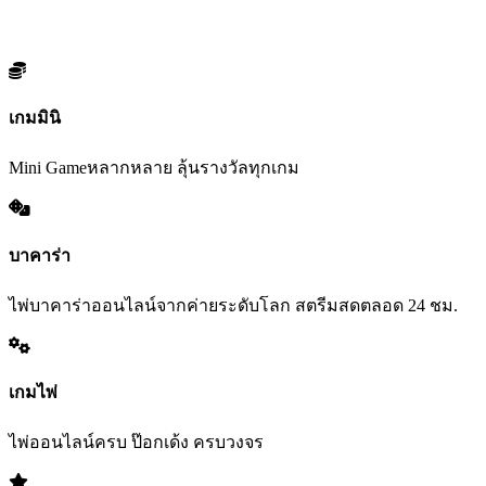
เกมมินิ
Mini Gameหลากหลาย ลุ้นรางวัลทุกเกม
บาคาร่า
ไพ่บาคาร่าออนไลน์จากค่ายระดับโลก สตรีมสดตลอด 24 ชม.
เกมไพ่
ไพ่ออนไลน์ครบ ป๊อกเด้ง ครบวงจร