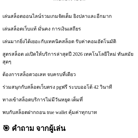
เล่นสล็อตออนไลน์รวมเกมจัดเต็ม ยิงปลาและอีกมาก
เล่นสล็อตเว็บแท้ มั่นคง การเงินเสถียร
เล่นมากยิ่งได้เยอะกับเทคนิคสล็อต รับค่าคอมอัตโนมัติ
สูตรสล็อต aiเปิดให้บริการล่าสุดปี 2026 เทคโนโลยีใหม่ ทันสมัย
สุดๆ
ต้องการสล็อตวอเลท จบครบที่เดียว
ร่วมสนุกกับสล็อตเว็บตรง pgฟรี ระบบออโต้ 42 วินาที
ทางเข้าสล็อตบริการไม่มีวันหยุด เต็มที่
พบกับสล็อตฝากถอน true wallet คุ้มค่าทุกบาท
🎯 คำถาม
จากผู้เล่น