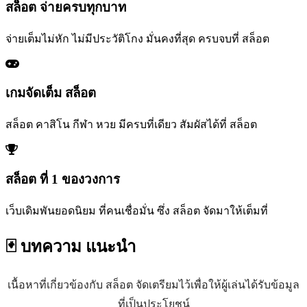
สล็อต จ่ายครบทุกบาท
จ่ายเต็มไม่หัก ไม่มีประวัติโกง มั่นคงที่สุด ครบจบที่ สล็อต
เกมจัดเต็ม สล็อต
สล็อต คาสิโน กีฬา หวย มีครบที่เดียว สัมผัสได้ที่ สล็อต
สล็อต ที่ 1 ของวงการ
เว็บเดิมพันยอดนิยม ที่คนเชื่อมั่น ซึ่ง สล็อต จัดมาให้เต็มที่
🃏 บทความ
แนะนำ
เนื้อหาที่เกี่ยวข้องกับ สล็อต จัดเตรียมไว้เพื่อให้ผู้เล่นได้รับข้อมูล
ที่เป็นประโยชน์