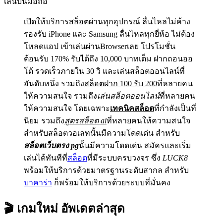
เล่นบนมือถือ
เปิดให้บริการสล็อตผ่านทุกอุปกรณ์ ลื่นไหลไม่ค้าง
รองรับ iPhone และ Samsung ลื่นไหลทุกยี่ห้อ ไม่ต้อง
โหลดแอป เข้าเล่นผ่านBrowserเลย โปรโมชั่น
ต้อนรับ 170% รับได้ถึง 10,000 บาทเต็ม ฝากถอนออ
โต้ รวดเร็วภายใน 30 วิ และเล่นสล็อตออนไลน์ที่
อันดับหนึ่ง รวมถึง
สล็อตฝาก 100 รับ 200
ที่หลายคน
ให้ความสนใจ รวมถึง
เล่นสล็อตออนไลน์
ที่หลายคน
ให้ความสนใจ โดยเฉพาะ
เทคนิคสล็อต
ที่กำลังเป็นที่
นิยม รวมถึง
สูตรสล็อต ai
ที่หลายคนให้ความสนใจ
สำหรับสล็อตวอเลทนั้นมีความโดดเด่น สำหรับ
สล็อตเว็บตรง pg
นั้นมีความโดดเด่น สมัครและเริ่ม
เล่นได้ทันทีที่
สล็อต
ที่มีระบบครบวงจร ซึ่ง
LUCK8
พร้อมให้บริการด้วยมาตรฐานระดับสากล สำหรับ
บาคาร่า
ก็พร้อมให้บริการด้วยระบบที่มั่นคง
🎬 เกมใหม่
อัพเดตล่าสุด