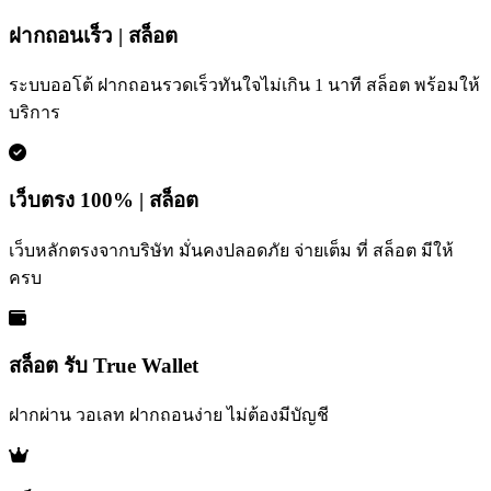
ฝากถอนเร็ว | สล็อต
ระบบออโต้ ฝากถอนรวดเร็วทันใจไม่เกิน 1 นาที สล็อต พร้อมให้
บริการ
เว็บตรง 100% | สล็อต
เว็บหลักตรงจากบริษัท มั่นคงปลอดภัย จ่ายเต็ม ที่ สล็อต มีให้
ครบ
สล็อต รับ True Wallet
ฝากผ่าน วอเลท ฝากถอนง่าย ไม่ต้องมีบัญชี