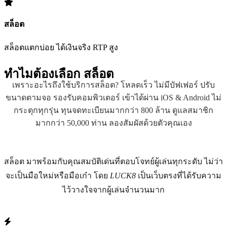
สล็อต
สล็อตแตกบ่อย ได้เงินจริง RTP สูง
ทำไมต้องเลือก
สล็อต
เพราะอะไรถึงใช้บริการสล็อต? โหลดเร็ว ไม่มีบัฟเฟอร์ ปรับ
ขนาดตามจอ รองรับคอมพิวเตอร์ เข้าได้ผ่าน iOS & Android ไม่
กระตุกทุกรุ่น ทุนจดทะเบียนมากกว่า 800 ล้าน ดูแลสมาชิก
มากกว่า 50,000 ท่าน ลองสัมผัสด้วยตัวคุณเอง
สล็อต มาพร้อมกับคุณสมบัติเด่นที่ตอบโจทย์ผู้เล่นทุกระดับ ไม่ว่า
จะเป็นมือใหม่หรือมือเก๋า โดย
LUCK8
เป็นเว็บตรงที่ได้รับความ
ไว้วางใจจากผู้เล่นจำนวนมาก