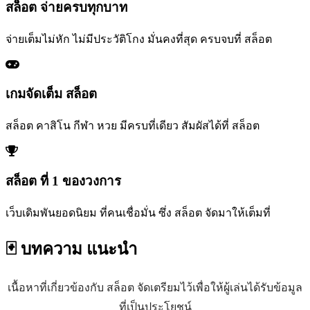
สล็อต จ่ายครบทุกบาท
จ่ายเต็มไม่หัก ไม่มีประวัติโกง มั่นคงที่สุด ครบจบที่ สล็อต
เกมจัดเต็ม สล็อต
สล็อต คาสิโน กีฬา หวย มีครบที่เดียว สัมผัสได้ที่ สล็อต
สล็อต ที่ 1 ของวงการ
เว็บเดิมพันยอดนิยม ที่คนเชื่อมั่น ซึ่ง สล็อต จัดมาให้เต็มที่
🃏 บทความ
แนะนำ
เนื้อหาที่เกี่ยวข้องกับ สล็อต จัดเตรียมไว้เพื่อให้ผู้เล่นได้รับข้อมูล
ที่เป็นประโยชน์