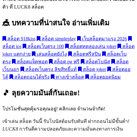
ตัว ที่ LUCK8 สล็อต
🎪 บทความที่น่าสนใจ
อ่านเพิ่มเติม
สล็อต 918kiss
สล็อต simpleplay
เว็บสล็อตมาแรง 2026
สล็อต ios
สล็อตเว็บตรง 100
สล็อตทดลองเล่น joker
สล็อต
joker แตกง่าย
เล่นสล็อตยังไง
สล็อตฟรีสปิน
สล็อตเว็บ
ตรง
สล็อตแจ็คพอต
สล็อต pg ฟรี
สล็อตโบนัส
สล็อต
เว็บนอก
สล็อตเว็บตรง ลิขสิทธิ์แท้
สล็อต joker
สล็อตออ
โต้
สล็อตถอนได้จริง
ทางเข้าสล็อต
สล็อตยอดนิยม
🎵 ลุยความมันส์กันเถอะ!
โปรโมชั่นสุดคุ้มรอคุณอยู่! คลิกเลย จำนวนจำกัด!
เข้าเล่น สล็อต วันนี้ รับโบนัสต้อนรับทันที ฝากถอนไม่มีขั้นต่ำ!
LUCK8
การันตีความปลอดภัยและความมั่นคงทางการเงิน