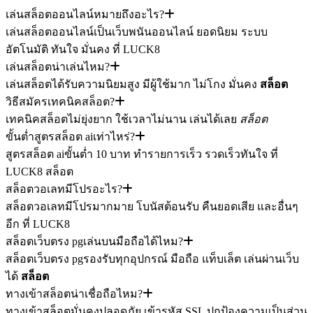
เล่นสล็อตออนไลน์หมายถึงอะไร?
เล่นสล็อตออนไลน์เป็นเว็บพนันออนไลน์ ยอดนิยม ระบบ
อัตโนมัติ ทันใจ มั่นคง ที่ LUCK8
เล่นสล็อตน่าเล่นไหม?
เล่นสล็อตได้รับความนิยมสูง มีผู้ใช้มาก ไม่โกง มั่นคง
สล็อต
วิธีสมัครเทคนิคสล็อต?
เทคนิคสล็อตไม่ยุ่งยาก ใช้เวลาไม่นาน เล่นได้เลย
สล็อต
ขั้นต่ำสูตรสล็อต aiเท่าไหร่?
สูตรสล็อต aiขั้นต่ำ 10 บาท ทำรายการเร็ว รวดเร็วทันใจ ที่
LUCK8 สล็อต
สล็อตวอเลทมีโปรอะไร?
สล็อตวอเลทมีโปรมากมาย โบนัสต้อนรับ คืนยอดเสีย และอื่นๆ
อีก ที่ LUCK8
สล็อตเว็บตรง pgเล่นบนมือถือได้ไหม?
สล็อตเว็บตรง pgรองรับทุกอุปกรณ์ มือถือ แท็บเล็ต เล่นผ่านเว็บ
ได้
สล็อต
ทางเข้าสล็อตน่าเชื่อถือไหม?
ทางเข้าสล็อตมั่นคงปลอดภัย เข้ารหัส SSL ปกป้องความเป็นส่วน