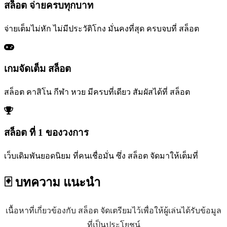
สล็อต จ่ายครบทุกบาท
จ่ายเต็มไม่หัก ไม่มีประวัติโกง มั่นคงที่สุด ครบจบที่ สล็อต
เกมจัดเต็ม สล็อต
สล็อต คาสิโน กีฬา หวย มีครบที่เดียว สัมผัสได้ที่ สล็อต
สล็อต ที่ 1 ของวงการ
เว็บเดิมพันยอดนิยม ที่คนเชื่อมั่น ซึ่ง สล็อต จัดมาให้เต็มที่
🃏 บทความ
แนะนำ
เนื้อหาที่เกี่ยวข้องกับ สล็อต จัดเตรียมไว้เพื่อให้ผู้เล่นได้รับข้อมูล
ที่เป็นประโยชน์