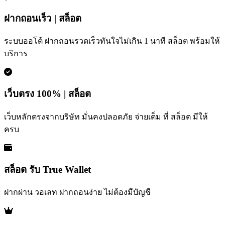
ฝากถอนเร็ว | สล็อต
ระบบออโต้ ฝากถอนรวดเร็วทันใจไม่เกิน 1 นาที สล็อต พร้อมให้
บริการ
เว็บตรง 100% | สล็อต
เว็บหลักตรงจากบริษัท มั่นคงปลอดภัย จ่ายเต็ม ที่ สล็อต มีให้
ครบ
สล็อต รับ True Wallet
ฝากผ่าน วอเลท ฝากถอนง่าย ไม่ต้องมีบัญชี