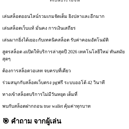
เล่นสล็อตออนไลน์รวมเกมจัดเต็ม ยิงปลาและอีกมาก
เล่นสล็อตเว็บแท้ มั่นคง การเงินเสถียร
เล่นมากยิ่งได้เยอะกับเทคนิคสล็อต รับค่าคอมอัตโนมัติ
สูตรสล็อต aiเปิดให้บริการล่าสุดปี 2026 เทคโนโลยีใหม่ ทันสมัย
สุดๆ
ต้องการสล็อตวอเลท จบครบที่เดียว
ร่วมสนุกกับสล็อตเว็บตรง pgฟรี ระบบออโต้ 42 วินาที
ทางเข้าสล็อตบริการไม่มีวันหยุด เต็มที่
พบกับสล็อตฝากถอน true wallet คุ้มค่าทุกบาท
🎯 คำถาม
จากผู้เล่น