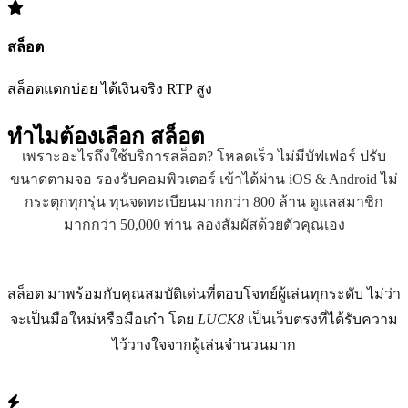
สล็อต
สล็อตแตกบ่อย ได้เงินจริง RTP สูง
ทำไมต้องเลือก
สล็อต
เพราะอะไรถึงใช้บริการสล็อต? โหลดเร็ว ไม่มีบัฟเฟอร์ ปรับ
ขนาดตามจอ รองรับคอมพิวเตอร์ เข้าได้ผ่าน iOS & Android ไม่
กระตุกทุกรุ่น ทุนจดทะเบียนมากกว่า 800 ล้าน ดูแลสมาชิก
มากกว่า 50,000 ท่าน ลองสัมผัสด้วยตัวคุณเอง
สล็อต มาพร้อมกับคุณสมบัติเด่นที่ตอบโจทย์ผู้เล่นทุกระดับ ไม่ว่า
จะเป็นมือใหม่หรือมือเก๋า โดย
LUCK8
เป็นเว็บตรงที่ได้รับความ
ไว้วางใจจากผู้เล่นจำนวนมาก