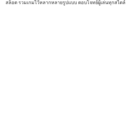
สล็อต รวมเกมไว้หลากหลายรูปแบบ ตอบโจทย์ผู้เล่นทุกสไตล์