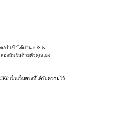
อร์ เข้าได้ผ่าน iOS &
 ลองสัมผัสด้วยตัวคุณเอง
CK8
เป็นเว็บตรงที่ได้รับความไว้