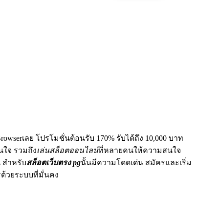
Browserเลย โปรโมชั่นต้อนรับ 170% รับได้ถึง 10,000 บาท
นใจ รวมถึง
เล่นสล็อตออนไลน์
ที่หลายคนให้ความสนใจ
 สำหรับ
สล็อตเว็บตรง pg
นั้นมีความโดดเด่น สมัครและเริ่ม
ด้วยระบบที่มั่นคง