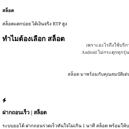
สล็อต
สล็อตแตกบ่อย ได้เงินจริง RTP สูง
ทำไมต้องเลือก
สล็อต
เพราะอะไรถึงใช้บริกา
Android ไม่กระตุกทุกรุ
สล็อต มาพร้อมกับคุณสมบัติเด่นท
ฝากถอนเร็ว | สล็อต
ระบบออโต้ ฝากถอนรวดเร็วทันใจไม่เกิน 1 นาที สล็อต พร้อมให้บ