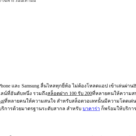
เฉพาะวันนี้เท่านั้น
iPhone และ Samsung ลื่นไหลทุกยี่ห้อ ไม่ต้องโหลดแอป เข้าเล่นผ่าน
์ที่อันดับหนึ่ง รวมถึง
สล็อตฝาก 100 รับ 200
ที่หลายคนให้ความส
ai
ที่หลายคนให้ความสนใจ สำหรับสล็อตวอเลทนั้นมีความโดดเด่น
บริการด้วยมาตรฐานระดับสากล สำหรับ
บาคาร่า
ก็พร้อมให้บริการ