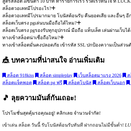
สูตรสล็อต aiขั้นต่ำ 10 บาท ทำรายการเร็ว รวดเร็วทันใจ ที่ LUC
สล็อตวอเลทมีโปรอะไร?
สล็อตวอเลทมีโปรมากมาย โบนัสต้อนรับ คืนยอดเสีย และอื่นๆ อีก
สล็อตเว็บตรง pgเล่นบนมือถือได้ไหม?
สล็อตเว็บตรง pgรองรับทุกอุปกรณ์ มือถือ แท็บเล็ต เล่นผ่านเว็บได
ทางเข้าสล็อตน่าเชื่อถือไหม?
ทางเข้าสล็อตมั่นคงปลอดภัย เข้ารหัส SSL ปกป้องความเป็นส่วนต
🎪 บทความที่น่าสนใจ
อ่านเพิ่มเติม
สล็อต 918kiss
สล็อต simpleplay
เว็บสล็อตมาแรง 2026
สล
สล็อตแจ็คพอต
สล็อต pg ฟรี
สล็อตโบนัส
สล็อตเว็บนอก
🎵 ลุยความมันส์กันเถอะ!
โปรโมชั่นสุดคุ้มรอคุณอยู่! คลิกเลย จำนวนจำกัด!
เข้าเล่น สล็อต วันนี้ รับโบนัสต้อนรับทันที ฝากถอนไม่มีขั้นต่ำ!
LU