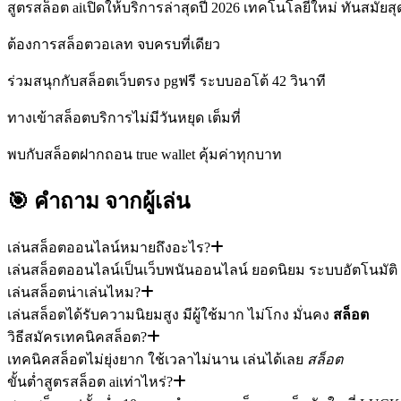
สูตรสล็อต aiเปิดให้บริการล่าสุดปี 2026 เทคโนโลยีใหม่ ทันสมัยสุ
ต้องการสล็อตวอเลท จบครบที่เดียว
ร่วมสนุกกับสล็อตเว็บตรง pgฟรี ระบบออโต้ 42 วินาที
ทางเข้าสล็อตบริการไม่มีวันหยุด เต็มที่
พบกับสล็อตฝากถอน true wallet คุ้มค่าทุกบาท
🎯 คำถาม
จากผู้เล่น
เล่นสล็อตออนไลน์หมายถึงอะไร?
เล่นสล็อตออนไลน์เป็นเว็บพนันออนไลน์ ยอดนิยม ระบบอัตโนมัติ ท
เล่นสล็อตน่าเล่นไหม?
เล่นสล็อตได้รับความนิยมสูง มีผู้ใช้มาก ไม่โกง มั่นคง
สล็อต
วิธีสมัครเทคนิคสล็อต?
เทคนิคสล็อตไม่ยุ่งยาก ใช้เวลาไม่นาน เล่นได้เลย
สล็อต
ขั้นต่ำสูตรสล็อต aiเท่าไหร่?