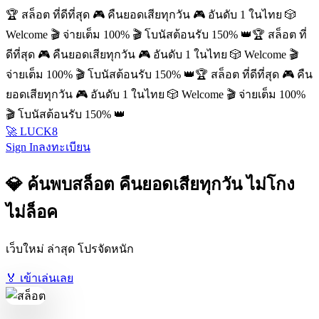
🏆 สล็อต ที่ดีที่สุด 🎮 คืนยอดเสียทุกวัน 🎮 อันดับ 1 ในไทย 🎲
Welcome 🎬 จ่ายเต็ม 100% 🎬 โบนัสต้อนรับ 150% 👑
🏆 สล็อต ที่
ดีที่สุด 🎮 คืนยอดเสียทุกวัน 🎮 อันดับ 1 ในไทย 🎲 Welcome 🎬
จ่ายเต็ม 100% 🎬 โบนัสต้อนรับ 150% 👑
🏆 สล็อต ที่ดีที่สุด 🎮 คืน
ยอดเสียทุกวัน 🎮 อันดับ 1 ในไทย 🎲 Welcome 🎬 จ่ายเต็ม 100%
🎬 โบนัสต้อนรับ 150% 👑
🚀 LUCK8
Sign In
ลงทะเบียน
💎 ค้นพบสล็อต คืนยอดเสียทุกวัน ไม่โกง
ไม่ล็อค
เว็บใหม่ ล่าสุด โปรจัดหนัก
🏅 เข้าเล่นเลย