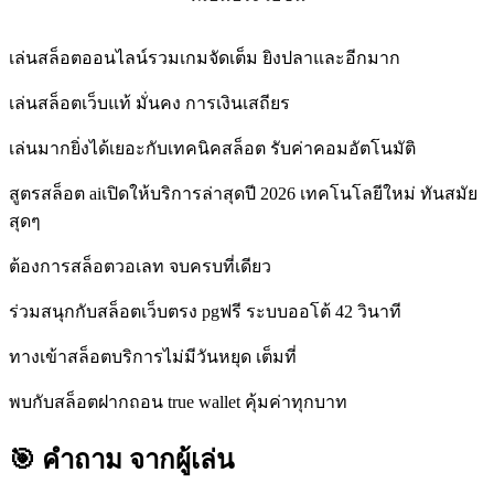
เล่นสล็อตออนไลน์รวมเกมจัดเต็ม ยิงปลาและอีกมาก
เล่นสล็อตเว็บแท้ มั่นคง การเงินเสถียร
เล่นมากยิ่งได้เยอะกับเทคนิคสล็อต รับค่าคอมอัตโนมัติ
สูตรสล็อต aiเปิดให้บริการล่าสุดปี 2026 เทคโนโลยีใหม่ ทันสมัย
สุดๆ
ต้องการสล็อตวอเลท จบครบที่เดียว
ร่วมสนุกกับสล็อตเว็บตรง pgฟรี ระบบออโต้ 42 วินาที
ทางเข้าสล็อตบริการไม่มีวันหยุด เต็มที่
พบกับสล็อตฝากถอน true wallet คุ้มค่าทุกบาท
🎯 คำถาม
จากผู้เล่น