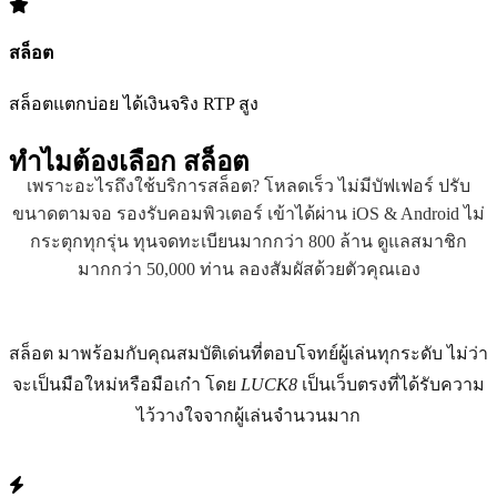
สล็อต
สล็อตแตกบ่อย ได้เงินจริง RTP สูง
ทำไมต้องเลือก
สล็อต
เพราะอะไรถึงใช้บริการสล็อต? โหลดเร็ว ไม่มีบัฟเฟอร์ ปรับ
ขนาดตามจอ รองรับคอมพิวเตอร์ เข้าได้ผ่าน iOS & Android ไม่
กระตุกทุกรุ่น ทุนจดทะเบียนมากกว่า 800 ล้าน ดูแลสมาชิก
มากกว่า 50,000 ท่าน ลองสัมผัสด้วยตัวคุณเอง
สล็อต มาพร้อมกับคุณสมบัติเด่นที่ตอบโจทย์ผู้เล่นทุกระดับ ไม่ว่า
จะเป็นมือใหม่หรือมือเก๋า โดย
LUCK8
เป็นเว็บตรงที่ได้รับความ
ไว้วางใจจากผู้เล่นจำนวนมาก