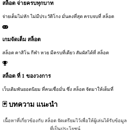
สล็อต จ่ายครบทุกบาท
จ่ายเต็มไม่หัก ไม่มีประวัติโกง มั่นคงที่สุด ครบจบที่ สล็อต
เกมจัดเต็ม สล็อต
สล็อต คาสิโน กีฬา หวย มีครบที่เดียว สัมผัสได้ที่ สล็อต
สล็อต ที่ 1 ของวงการ
เว็บเดิมพันยอดนิยม ที่คนเชื่อมั่น ซึ่ง สล็อต จัดมาให้เต็มที่
🃏 บทความ
แนะนำ
เนื้อหาที่เกี่ยวข้องกับ สล็อต จัดเตรียมไว้เพื่อให้ผู้เล่นได้รับข้อมูล
ที่เป็นประโยชน์