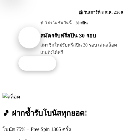
วันเสาร์ที่ 8 ส.ค. 2569
30 สปิน
โปรโมชั่นวันนี้
สมัครรับฟรีสปิน 30 รอบ
สมาชิกใหม่รับฟรีสปิน 30 รอบ เล่นสล็อต
เกมดังได้ฟรี
รับโปรนี้
🎵 ฝากซ้ำรับโบนัสทุกยอด!
โบนัส 75% + Free Spin 1365 ครั้ง