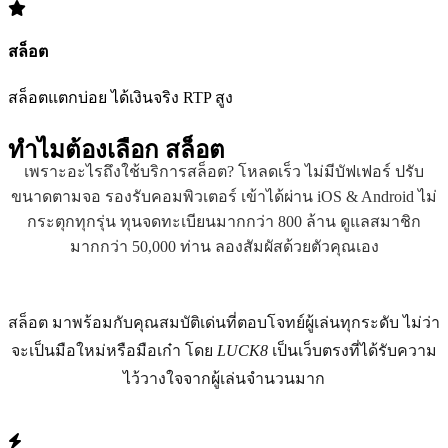
สล็อต
สล็อตแตกบ่อย ได้เงินจริง RTP สูง
ทำไมต้องเลือก
สล็อต
เพราะอะไรถึงใช้บริการสล็อต? โหลดเร็ว ไม่มีบัฟเฟอร์ ปรับ
ขนาดตามจอ รองรับคอมพิวเตอร์ เข้าได้ผ่าน iOS & Android ไม่
กระตุกทุกรุ่น ทุนจดทะเบียนมากกว่า 800 ล้าน ดูแลสมาชิก
มากกว่า 50,000 ท่าน ลองสัมผัสด้วยตัวคุณเอง
สล็อต มาพร้อมกับคุณสมบัติเด่นที่ตอบโจทย์ผู้เล่นทุกระดับ ไม่ว่า
จะเป็นมือใหม่หรือมือเก๋า โดย
LUCK8
เป็นเว็บตรงที่ได้รับความ
ไว้วางใจจากผู้เล่นจำนวนมาก