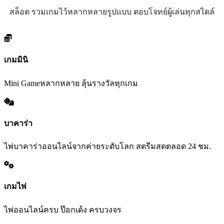
สล็อต รวมเกมไว้หลากหลายรูปแบบ ตอบโจทย์ผู้เล่นทุกสไตล์
เกมมินิ
Mini Gameหลากหลาย ลุ้นรางวัลทุกเกม
บาคาร่า
ไพ่บาคาร่าออนไลน์จากค่ายระดับโลก สตรีมสดตลอด 24 ชม.
เกมไพ่
ไพ่ออนไลน์ครบ ป๊อกเด้ง ครบวงจร