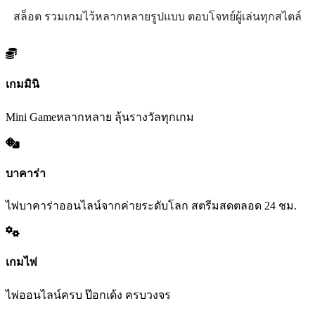
สล็อต รวมเกมไว้หลากหลายรูปแบบ ตอบโจทย์ผู้เล่นทุกสไตล์
เกมมินิ
Mini Gameหลากหลาย ลุ้นรางวัลทุกเกม
บาคาร่า
ไพ่บาคาร่าออนไลน์จากค่ายระดับโลก สตรีมสดตลอด 24 ชม.
เกมไพ่
ไพ่ออนไลน์ครบ ป๊อกเด้ง ครบวงจร