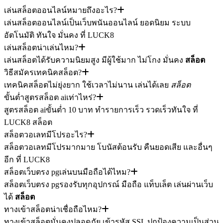
เล่นสล็อตออนไลน์หมายถึงอะไร?
เล่นสล็อตออนไลน์เป็นเว็บพนันออนไลน์ ยอดนิยม ระบบ
อัตโนมัติ ทันใจ มั่นคง ที่ LUCK8
เล่นสล็อตน่าเล่นไหม?
เล่นสล็อตได้รับความนิยมสูง มีผู้ใช้มาก ไม่โกง มั่นคง
สล็อต
วิธีสมัครเทคนิคสล็อต?
เทคนิคสล็อตไม่ยุ่งยาก ใช้เวลาไม่นาน เล่นได้เลย
สล็อต
ขั้นต่ำสูตรสล็อต aiเท่าไหร่?
สูตรสล็อต aiขั้นต่ำ 10 บาท ทำรายการเร็ว รวดเร็วทันใจ ที่
LUCK8 สล็อต
สล็อตวอเลทมีโปรอะไร?
สล็อตวอเลทมีโปรมากมาย โบนัสต้อนรับ คืนยอดเสีย และอื่นๆ
อีก ที่ LUCK8
สล็อตเว็บตรง pgเล่นบนมือถือได้ไหม?
สล็อตเว็บตรง pgรองรับทุกอุปกรณ์ มือถือ แท็บเล็ต เล่นผ่านเว็บ
ได้
สล็อต
ทางเข้าสล็อตน่าเชื่อถือไหม?
ทางเข้าสล็อตมั่นคงปลอดภัย เข้ารหัส SSL ปกป้องความเป็นส่วน