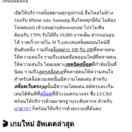
เล่นบนมือถือ
เปิดให้บริการสล็อตผ่านทุกอุปกรณ์ ลื่นไหลไม่ค้าง
รองรับ iPhone และ Samsung ลื่นไหลทุกยี่ห้อ ไม่ต้อง
โหลดแอป เข้าเล่นผ่านBrowserเลย โปรโมชั่น
ต้อนรับ 170% รับได้ถึง 10,000 บาทเต็ม ฝากถอนออ
โต้ รวดเร็วภายใน 30 วิ และเล่นสล็อตออนไลน์ที่
อันดับหนึ่ง รวมถึง
สล็อตฝาก 100 รับ 200
ที่หลายคน
ให้ความสนใจ รวมถึง
เล่นสล็อตออนไลน์
ที่หลายคน
ให้ความสนใจ โดยเฉพาะ
เทคนิคสล็อต
ที่กำลังเป็นที่
นิยม รวมถึง
สูตรสล็อต ai
ที่หลายคนให้ความสนใจ
สำหรับสล็อตวอเลทนั้นมีความโดดเด่น สำหรับ
สล็อตเว็บตรง pg
นั้นมีความโดดเด่น สมัครและเริ่ม
เล่นได้ทันทีที่
สล็อต
ที่มีระบบครบวงจร ซึ่ง
LUCK8
พร้อมให้บริการด้วยมาตรฐานระดับสากล สำหรับ
บาคาร่า
ก็พร้อมให้บริการด้วยระบบที่มั่นคง
🎬 เกมใหม่
อัพเดตล่าสุด