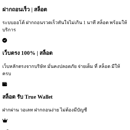
ฝากถอนเร็ว | สล็อต
ระบบออโต้ ฝากถอนรวดเร็วทันใจไม่เกิน 1 นาที สล็อต พร้อมให้
บริการ
เว็บตรง 100% | สล็อต
เว็บหลักตรงจากบริษัท มั่นคงปลอดภัย จ่ายเต็ม ที่ สล็อต มีให้
ครบ
สล็อต รับ True Wallet
ฝากผ่าน วอเลท ฝากถอนง่าย ไม่ต้องมีบัญชี