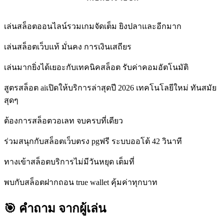
เล่นสล็อตออนไลน์รวมเกมจัดเต็ม ยิงปลาและอีกมาก
เล่นสล็อตเว็บแท้ มั่นคง การเงินเสถียร
เล่นมากยิ่งได้เยอะกับเทคนิคสล็อต รับค่าคอมอัตโนมัติ
สูตรสล็อต aiเปิดให้บริการล่าสุดปี 2026 เทคโนโลยีใหม่ ทันสมัย
สุดๆ
ต้องการสล็อตวอเลท จบครบที่เดียว
ร่วมสนุกกับสล็อตเว็บตรง pgฟรี ระบบออโต้ 42 วินาที
ทางเข้าสล็อตบริการไม่มีวันหยุด เต็มที่
พบกับสล็อตฝากถอน true wallet คุ้มค่าทุกบาท
🎯 คำถาม
จากผู้เล่น