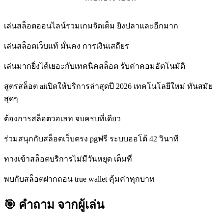
เล่นสล็อตออนไลน์รวมเกมจัดเต็ม ยิงปลาและอีกมาก
เล่นสล็อตเว็บแท้ มั่นคง การเงินเสถียร
เล่นมากยิ่งได้เยอะกับเทคนิคสล็อต รับค่าคอมอัตโนมัติ
สูตรสล็อต aiเปิดให้บริการล่าสุดปี 2026 เทคโนโลยีใหม่ ทันสมัย
สุดๆ
ต้องการสล็อตวอเลท จบครบที่เดียว
ร่วมสนุกกับสล็อตเว็บตรง pgฟรี ระบบออโต้ 42 วินาที
ทางเข้าสล็อตบริการไม่มีวันหยุด เต็มที่
พบกับสล็อตฝากถอน true wallet คุ้มค่าทุกบาท
🎯 คำถาม
จากผู้เล่น