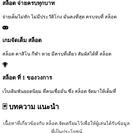
สล็อต จ่ายครบทุกบาท
จ่ายเต็มไม่หัก ไม่มีประวัติโกง มั่นคงที่สุด ครบจบที่ สล็อต
เกมจัดเต็ม สล็อต
สล็อต คาสิโน กีฬา หวย มีครบที่เดียว สัมผัสได้ที่ สล็อต
สล็อต ที่ 1 ของวงการ
เว็บเดิมพันยอดนิยม ที่คนเชื่อมั่น ซึ่ง สล็อต จัดมาให้เต็มที่
🃏 บทความ
แนะนำ
เนื้อหาที่เกี่ยวข้องกับ สล็อต จัดเตรียมไว้เพื่อให้ผู้เล่นได้รับข้อมูล
ที่เป็นประโยชน์