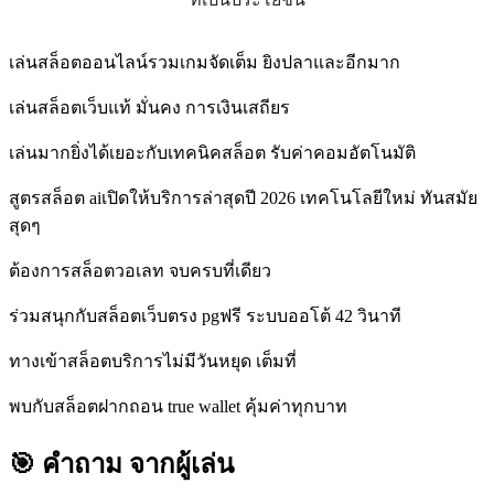
เล่นสล็อตออนไลน์รวมเกมจัดเต็ม ยิงปลาและอีกมาก
เล่นสล็อตเว็บแท้ มั่นคง การเงินเสถียร
เล่นมากยิ่งได้เยอะกับเทคนิคสล็อต รับค่าคอมอัตโนมัติ
สูตรสล็อต aiเปิดให้บริการล่าสุดปี 2026 เทคโนโลยีใหม่ ทันสมัย
สุดๆ
ต้องการสล็อตวอเลท จบครบที่เดียว
ร่วมสนุกกับสล็อตเว็บตรง pgฟรี ระบบออโต้ 42 วินาที
ทางเข้าสล็อตบริการไม่มีวันหยุด เต็มที่
พบกับสล็อตฝากถอน true wallet คุ้มค่าทุกบาท
🎯 คำถาม
จากผู้เล่น