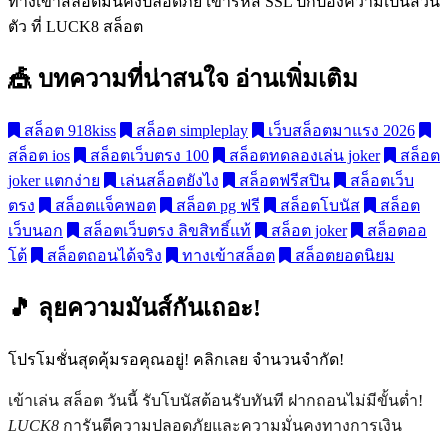
ทางเข้าสล็อตมั่นคงปลอดภัย เข้ารหัส SSL ปกป้องความเป็นส่วน
ตัว ที่ LUCK8 สล็อต
🎪 บทความที่น่าสนใจ
อ่านเพิ่มเติม
สล็อต 918kiss
สล็อต simpleplay
เว็บสล็อตมาแรง 2026
สล็อต ios
สล็อตเว็บตรง 100
สล็อตทดลองเล่น joker
สล็อต
joker แตกง่าย
เล่นสล็อตยังไง
สล็อตฟรีสปิน
สล็อตเว็บ
ตรง
สล็อตแจ็คพอต
สล็อต pg ฟรี
สล็อตโบนัส
สล็อต
เว็บนอก
สล็อตเว็บตรง ลิขสิทธิ์แท้
สล็อต joker
สล็อตออ
โต้
สล็อตถอนได้จริง
ทางเข้าสล็อต
สล็อตยอดนิยม
🎵 ลุยความมันส์กันเถอะ!
โปรโมชั่นสุดคุ้มรอคุณอยู่! คลิกเลย จำนวนจำกัด!
เข้าเล่น สล็อต วันนี้ รับโบนัสต้อนรับทันที ฝากถอนไม่มีขั้นต่ำ!
LUCK8
การันตีความปลอดภัยและความมั่นคงทางการเงิน