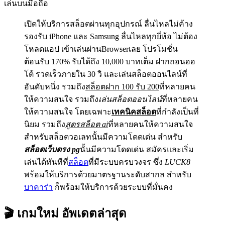
เล่นบนมือถือ
เปิดให้บริการสล็อตผ่านทุกอุปกรณ์ ลื่นไหลไม่ค้าง
รองรับ iPhone และ Samsung ลื่นไหลทุกยี่ห้อ ไม่ต้อง
โหลดแอป เข้าเล่นผ่านBrowserเลย โปรโมชั่น
ต้อนรับ 170% รับได้ถึง 10,000 บาทเต็ม ฝากถอนออ
โต้ รวดเร็วภายใน 30 วิ และเล่นสล็อตออนไลน์ที่
อันดับหนึ่ง รวมถึง
สล็อตฝาก 100 รับ 200
ที่หลายคน
ให้ความสนใจ รวมถึง
เล่นสล็อตออนไลน์
ที่หลายคน
ให้ความสนใจ โดยเฉพาะ
เทคนิคสล็อต
ที่กำลังเป็นที่
นิยม รวมถึง
สูตรสล็อต ai
ที่หลายคนให้ความสนใจ
สำหรับสล็อตวอเลทนั้นมีความโดดเด่น สำหรับ
สล็อตเว็บตรง pg
นั้นมีความโดดเด่น สมัครและเริ่ม
เล่นได้ทันทีที่
สล็อต
ที่มีระบบครบวงจร ซึ่ง
LUCK8
พร้อมให้บริการด้วยมาตรฐานระดับสากล สำหรับ
บาคาร่า
ก็พร้อมให้บริการด้วยระบบที่มั่นคง
🎬 เกมใหม่
อัพเดตล่าสุด