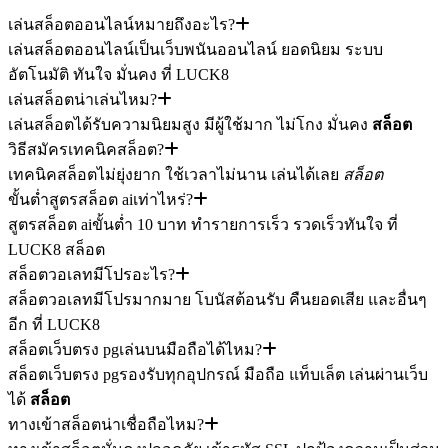
เล่นสล็อตออนไลน์หมายถึงอะไร?
เล่นสล็อตออนไลน์เป็นเว็บพนันออนไลน์ ยอดนิยม ระบบ
อัตโนมัติ ทันใจ มั่นคง ที่ LUCK8
เล่นสล็อตน่าเล่นไหม?
เล่นสล็อตได้รับความนิยมสูง มีผู้ใช้มาก ไม่โกง มั่นคง
สล็อต
วิธีสมัครเทคนิคสล็อต?
เทคนิคสล็อตไม่ยุ่งยาก ใช้เวลาไม่นาน เล่นได้เลย
สล็อต
ขั้นต่ำสูตรสล็อต aiเท่าไหร่?
สูตรสล็อต aiขั้นต่ำ 10 บาท ทำรายการเร็ว รวดเร็วทันใจ ที่
LUCK8 สล็อต
สล็อตวอเลทมีโปรอะไร?
สล็อตวอเลทมีโปรมากมาย โบนัสต้อนรับ คืนยอดเสีย และอื่นๆ
อีก ที่ LUCK8
สล็อตเว็บตรง pgเล่นบนมือถือได้ไหม?
สล็อตเว็บตรง pgรองรับทุกอุปกรณ์ มือถือ แท็บเล็ต เล่นผ่านเว็บ
ได้
สล็อต
ทางเข้าสล็อตน่าเชื่อถือไหม?