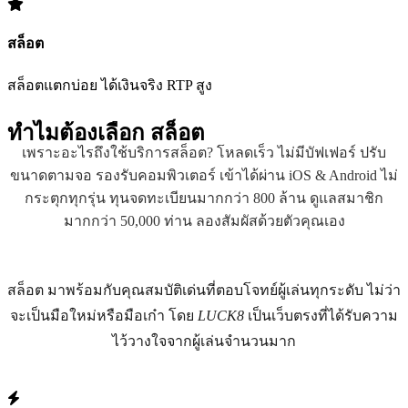
สล็อต
สล็อตแตกบ่อย ได้เงินจริง RTP สูง
ทำไมต้องเลือก
สล็อต
เพราะอะไรถึงใช้บริการสล็อต? โหลดเร็ว ไม่มีบัฟเฟอร์ ปรับ
ขนาดตามจอ รองรับคอมพิวเตอร์ เข้าได้ผ่าน iOS & Android ไม่
กระตุกทุกรุ่น ทุนจดทะเบียนมากกว่า 800 ล้าน ดูแลสมาชิก
มากกว่า 50,000 ท่าน ลองสัมผัสด้วยตัวคุณเอง
สล็อต มาพร้อมกับคุณสมบัติเด่นที่ตอบโจทย์ผู้เล่นทุกระดับ ไม่ว่า
จะเป็นมือใหม่หรือมือเก๋า โดย
LUCK8
เป็นเว็บตรงที่ได้รับความ
ไว้วางใจจากผู้เล่นจำนวนมาก