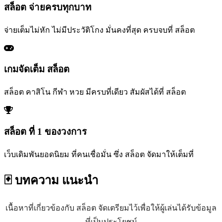
สล็อต จ่ายครบทุกบาท
จ่ายเต็มไม่หัก ไม่มีประวัติโกง มั่นคงที่สุด ครบจบที่ สล็อต
เกมจัดเต็ม สล็อต
สล็อต คาสิโน กีฬา หวย มีครบที่เดียว สัมผัสได้ที่ สล็อต
สล็อต ที่ 1 ของวงการ
เว็บเดิมพันยอดนิยม ที่คนเชื่อมั่น ซึ่ง สล็อต จัดมาให้เต็มที่
🃏 บทความ
แนะนำ
เนื้อหาที่เกี่ยวข้องกับ สล็อต จัดเตรียมไว้เพื่อให้ผู้เล่นได้รับข้อมูล
ที่เป็นประโยชน์