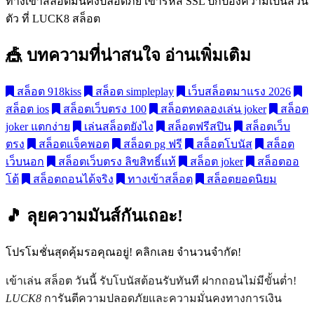
ทางเข้าสล็อตมั่นคงปลอดภัย เข้ารหัส SSL ปกป้องความเป็นส่วน
ตัว ที่ LUCK8 สล็อต
🎪 บทความที่น่าสนใจ
อ่านเพิ่มเติม
สล็อต 918kiss
สล็อต simpleplay
เว็บสล็อตมาแรง 2026
สล็อต ios
สล็อตเว็บตรง 100
สล็อตทดลองเล่น joker
สล็อต
joker แตกง่าย
เล่นสล็อตยังไง
สล็อตฟรีสปิน
สล็อตเว็บ
ตรง
สล็อตแจ็คพอต
สล็อต pg ฟรี
สล็อตโบนัส
สล็อต
เว็บนอก
สล็อตเว็บตรง ลิขสิทธิ์แท้
สล็อต joker
สล็อตออ
โต้
สล็อตถอนได้จริง
ทางเข้าสล็อต
สล็อตยอดนิยม
🎵 ลุยความมันส์กันเถอะ!
โปรโมชั่นสุดคุ้มรอคุณอยู่! คลิกเลย จำนวนจำกัด!
เข้าเล่น สล็อต วันนี้ รับโบนัสต้อนรับทันที ฝากถอนไม่มีขั้นต่ำ!
LUCK8
การันตีความปลอดภัยและความมั่นคงทางการเงิน