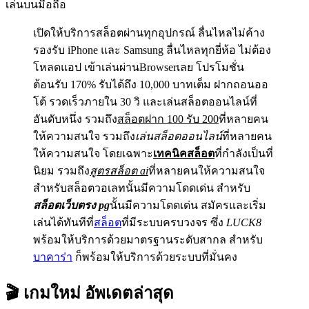
เล่นบนมือถือ
เปิดให้บริการสล็อตผ่านทุกอุปกรณ์ ลื่นไหลไม่ค้าง
รองรับ iPhone และ Samsung ลื่นไหลทุกยี่ห้อ ไม่ต้อง
โหลดแอป เข้าเล่นผ่านBrowserเลย โปรโมชั่น
ต้อนรับ 170% รับได้ถึง 10,000 บาทเต็ม ฝากถอนออ
โต้ รวดเร็วภายใน 30 วิ และเล่นสล็อตออนไลน์ที่
อันดับหนึ่ง รวมถึง
สล็อตฝาก 100 รับ 200
ที่หลายคน
ให้ความสนใจ รวมถึง
เล่นสล็อตออนไลน์
ที่หลายคน
ให้ความสนใจ โดยเฉพาะ
เทคนิคสล็อต
ที่กำลังเป็นที่
นิยม รวมถึง
สูตรสล็อต ai
ที่หลายคนให้ความสนใจ
สำหรับสล็อตวอเลทนั้นมีความโดดเด่น สำหรับ
สล็อตเว็บตรง pg
นั้นมีความโดดเด่น สมัครและเริ่ม
เล่นได้ทันทีที่
สล็อต
ที่มีระบบครบวงจร ซึ่ง
LUCK8
พร้อมให้บริการด้วยมาตรฐานระดับสากล สำหรับ
บาคาร่า
ก็พร้อมให้บริการด้วยระบบที่มั่นคง
🎬 เกมใหม่
อัพเดตล่าสุด