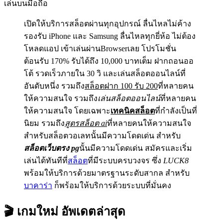
เล่นบนมือถือ
เปิดให้บริการสล็อตผ่านทุกอุปกรณ์ ลื่นไหลไม่ค้าง
รองรับ iPhone และ Samsung ลื่นไหลทุกยี่ห้อ ไม่ต้อง
โหลดแอป เข้าเล่นผ่านBrowserเลย โปรโมชั่น
ต้อนรับ 170% รับได้ถึง 10,000 บาทเต็ม ฝากถอนออ
โต้ รวดเร็วภายใน 30 วิ และเล่นสล็อตออนไลน์ที่
อันดับหนึ่ง รวมถึง
สล็อตฝาก 100 รับ 200
ที่หลายคน
ให้ความสนใจ รวมถึง
เล่นสล็อตออนไลน์
ที่หลายคน
ให้ความสนใจ โดยเฉพาะ
เทคนิคสล็อต
ที่กำลังเป็นที่
นิยม รวมถึง
สูตรสล็อต ai
ที่หลายคนให้ความสนใจ
สำหรับสล็อตวอเลทนั้นมีความโดดเด่น สำหรับ
สล็อตเว็บตรง pg
นั้นมีความโดดเด่น สมัครและเริ่ม
เล่นได้ทันทีที่
สล็อต
ที่มีระบบครบวงจร ซึ่ง
LUCK8
พร้อมให้บริการด้วยมาตรฐานระดับสากล สำหรับ
บาคาร่า
ก็พร้อมให้บริการด้วยระบบที่มั่นคง
🎬 เกมใหม่
อัพเดตล่าสุด