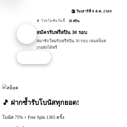
วันเสาร์ที่ 8 ส.ค. 2569
30 สปิน
โปรโมชั่นวันนี้
สมัครรับฟรีสปิน 30 รอบ
สมาชิกใหม่รับฟรีสปิน 30 รอบ เล่นสล็อต
เกมดังได้ฟรี
รับโปรนี้
🎵 ฝากซ้ำรับโบนัสทุกยอด!
โบนัส 75% + Free Spin 1365 ครั้ง