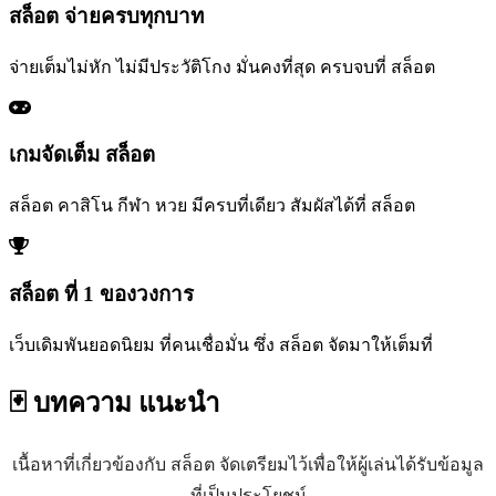
สล็อต จ่ายครบทุกบาท
จ่ายเต็มไม่หัก ไม่มีประวัติโกง มั่นคงที่สุด ครบจบที่ สล็อต
เกมจัดเต็ม สล็อต
สล็อต คาสิโน กีฬา หวย มีครบที่เดียว สัมผัสได้ที่ สล็อต
สล็อต ที่ 1 ของวงการ
เว็บเดิมพันยอดนิยม ที่คนเชื่อมั่น ซึ่ง สล็อต จัดมาให้เต็มที่
🃏 บทความ
แนะนำ
เนื้อหาที่เกี่ยวข้องกับ สล็อต จัดเตรียมไว้เพื่อให้ผู้เล่นได้รับข้อมูล
ที่เป็นประโยชน์