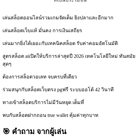
เล่นสล็อตออนไลน์รวมเกมจัดเต็ม ยิงปลาและอีกมาก
เล่นสล็อตเว็บแท้ มั่นคง การเงินเสถียร
เล่นมากยิ่งได้เยอะกับเทคนิคสล็อต รับค่าคอมอัตโนมัติ
สูตรสล็อต aiเปิดให้บริการล่าสุดปี 2026 เทคโนโลยีใหม่ ทันสมัย
สุดๆ
ต้องการสล็อตวอเลท จบครบที่เดียว
ร่วมสนุกกับสล็อตเว็บตรง pgฟรี ระบบออโต้ 42 วินาที
ทางเข้าสล็อตบริการไม่มีวันหยุด เต็มที่
พบกับสล็อตฝากถอน true wallet คุ้มค่าทุกบาท
🎯 คำถาม
จากผู้เล่น