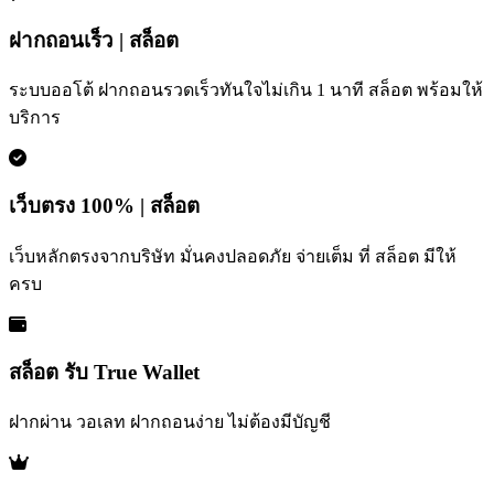
ฝากถอนเร็ว | สล็อต
ระบบออโต้ ฝากถอนรวดเร็วทันใจไม่เกิน 1 นาที สล็อต พร้อมให้
บริการ
เว็บตรง 100% | สล็อต
เว็บหลักตรงจากบริษัท มั่นคงปลอดภัย จ่ายเต็ม ที่ สล็อต มีให้
ครบ
สล็อต รับ True Wallet
ฝากผ่าน วอเลท ฝากถอนง่าย ไม่ต้องมีบัญชี