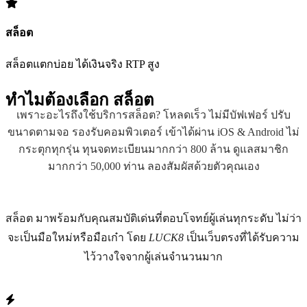
สล็อต
สล็อตแตกบ่อย ได้เงินจริง RTP สูง
ทำไมต้องเลือก
สล็อต
เพราะอะไรถึงใช้บริการสล็อต? โหลดเร็ว ไม่มีบัฟเฟอร์ ปรับ
ขนาดตามจอ รองรับคอมพิวเตอร์ เข้าได้ผ่าน iOS & Android ไม่
กระตุกทุกรุ่น ทุนจดทะเบียนมากกว่า 800 ล้าน ดูแลสมาชิก
มากกว่า 50,000 ท่าน ลองสัมผัสด้วยตัวคุณเอง
สล็อต มาพร้อมกับคุณสมบัติเด่นที่ตอบโจทย์ผู้เล่นทุกระดับ ไม่ว่า
จะเป็นมือใหม่หรือมือเก๋า โดย
LUCK8
เป็นเว็บตรงที่ได้รับความ
ไว้วางใจจากผู้เล่นจำนวนมาก