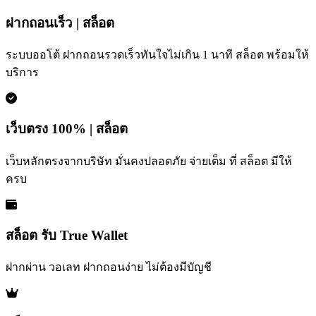
ฝากถอนเร็ว | สล็อต
ระบบออโต้ ฝากถอนรวดเร็วทันใจไม่เกิน 1 นาที สล็อต พร้อมให้
บริการ
เว็บตรง 100% | สล็อต
เว็บหลักตรงจากบริษัท มั่นคงปลอดภัย จ่ายเต็ม ที่ สล็อต มีให้
ครบ
สล็อต รับ True Wallet
ฝากผ่าน วอเลท ฝากถอนง่าย ไม่ต้องมีบัญชี