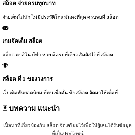
สล็อต จ่ายครบทุกบาท
จ่ายเต็มไม่หัก ไม่มีประวัติโกง มั่นคงที่สุด ครบจบที่ สล็อต
เกมจัดเต็ม สล็อต
สล็อต คาสิโน กีฬา หวย มีครบที่เดียว สัมผัสได้ที่ สล็อต
สล็อต ที่ 1 ของวงการ
เว็บเดิมพันยอดนิยม ที่คนเชื่อมั่น ซึ่ง สล็อต จัดมาให้เต็มที่
🃏 บทความ
แนะนำ
เนื้อหาที่เกี่ยวข้องกับ สล็อต จัดเตรียมไว้เพื่อให้ผู้เล่นได้รับข้อมูล
ที่เป็นประโยชน์