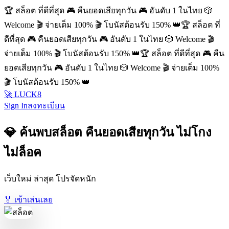
🏆 สล็อต ที่ดีที่สุด 🎮 คืนยอดเสียทุกวัน 🎮 อันดับ 1 ในไทย 🎲
Welcome 🎬 จ่ายเต็ม 100% 🎬 โบนัสต้อนรับ 150% 👑
🏆 สล็อต ที่
ดีที่สุด 🎮 คืนยอดเสียทุกวัน 🎮 อันดับ 1 ในไทย 🎲 Welcome 🎬
จ่ายเต็ม 100% 🎬 โบนัสต้อนรับ 150% 👑
🏆 สล็อต ที่ดีที่สุด 🎮 คืน
ยอดเสียทุกวัน 🎮 อันดับ 1 ในไทย 🎲 Welcome 🎬 จ่ายเต็ม 100%
🎬 โบนัสต้อนรับ 150% 👑
🚀 LUCK8
Sign In
ลงทะเบียน
💎 ค้นพบสล็อต คืนยอดเสียทุกวัน ไม่โกง
ไม่ล็อค
เว็บใหม่ ล่าสุด โปรจัดหนัก
🏅 เข้าเล่นเลย