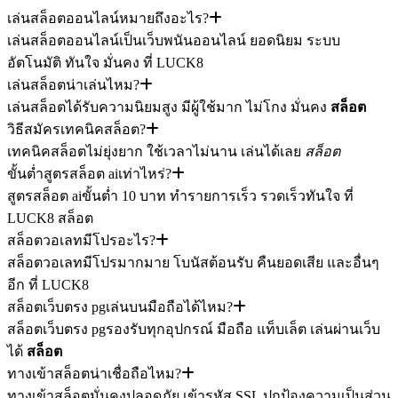
เล่นสล็อตออนไลน์หมายถึงอะไร?
เล่นสล็อตออนไลน์เป็นเว็บพนันออนไลน์ ยอดนิยม ระบบ
อัตโนมัติ ทันใจ มั่นคง ที่ LUCK8
เล่นสล็อตน่าเล่นไหม?
เล่นสล็อตได้รับความนิยมสูง มีผู้ใช้มาก ไม่โกง มั่นคง
สล็อต
วิธีสมัครเทคนิคสล็อต?
เทคนิคสล็อตไม่ยุ่งยาก ใช้เวลาไม่นาน เล่นได้เลย
สล็อต
ขั้นต่ำสูตรสล็อต aiเท่าไหร่?
สูตรสล็อต aiขั้นต่ำ 10 บาท ทำรายการเร็ว รวดเร็วทันใจ ที่
LUCK8 สล็อต
สล็อตวอเลทมีโปรอะไร?
สล็อตวอเลทมีโปรมากมาย โบนัสต้อนรับ คืนยอดเสีย และอื่นๆ
อีก ที่ LUCK8
สล็อตเว็บตรง pgเล่นบนมือถือได้ไหม?
สล็อตเว็บตรง pgรองรับทุกอุปกรณ์ มือถือ แท็บเล็ต เล่นผ่านเว็บ
ได้
สล็อต
ทางเข้าสล็อตน่าเชื่อถือไหม?
ทางเข้าสล็อตมั่นคงปลอดภัย เข้ารหัส SSL ปกป้องความเป็นส่วน