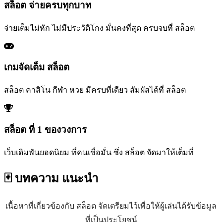
สล็อต จ่ายครบทุกบาท
จ่ายเต็มไม่หัก ไม่มีประวัติโกง มั่นคงที่สุด ครบจบที่ สล็อต
เกมจัดเต็ม สล็อต
สล็อต คาสิโน กีฬา หวย มีครบที่เดียว สัมผัสได้ที่ สล็อต
สล็อต ที่ 1 ของวงการ
เว็บเดิมพันยอดนิยม ที่คนเชื่อมั่น ซึ่ง สล็อต จัดมาให้เต็มที่
🃏 บทความ
แนะนำ
เนื้อหาที่เกี่ยวข้องกับ สล็อต จัดเตรียมไว้เพื่อให้ผู้เล่นได้รับข้อมูล
ที่เป็นประโยชน์