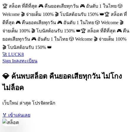
🏆 สล็อต ที่ดีที่สุด 🎮 คืนยอดเสียทุกวัน 🎮 อันดับ 1 ในไทย 🎲
Welcome 🎬 จ่ายเต็ม 100% 🎬 โบนัสต้อนรับ 150% 👑
🏆 สล็อต ที่
ดีที่สุด 🎮 คืนยอดเสียทุกวัน 🎮 อันดับ 1 ในไทย 🎲 Welcome 🎬
จ่ายเต็ม 100% 🎬 โบนัสต้อนรับ 150% 👑
🏆 สล็อต ที่ดีที่สุด 🎮 คืน
ยอดเสียทุกวัน 🎮 อันดับ 1 ในไทย 🎲 Welcome 🎬 จ่ายเต็ม 100%
🎬 โบนัสต้อนรับ 150% 👑
🚀 LUCK8
Sign In
ลงทะเบียน
💎 ค้นพบสล็อต คืนยอดเสียทุกวัน ไม่โกง
ไม่ล็อค
เว็บใหม่ ล่าสุด โปรจัดหนัก
🏅 เข้าเล่นเลย