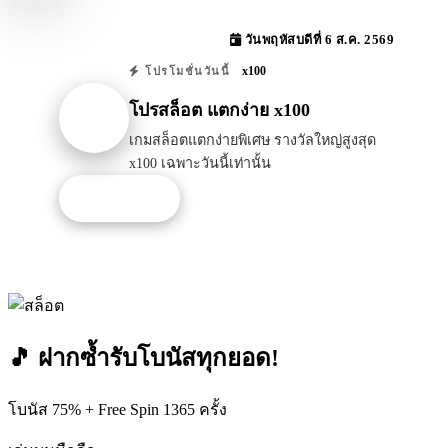
วันพฤหัสบดีที่ 6 ส.ค. 2569
x100
โปรโมชั่นวันนี้
โปรสล็อต แตกง่าย x100
เกมสล็อตแตกง่ายพิเศษ รางวัลใหญ่สูงสุด
x100 เฉพาะวันนี้เท่านั้น
รับโปรนี้
🎵 ฝากซ้ำรับโบนัสทุกยอด!
โบนัส 75% + Free Spin 1365 ครั้ง