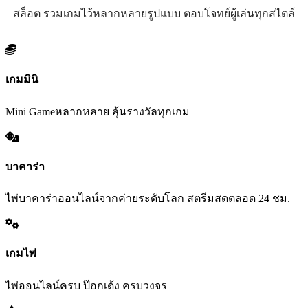
สล็อต รวมเกมไว้หลากหลายรูปแบบ ตอบโจทย์ผู้เล่นทุกสไตล์
เกมมินิ
Mini Gameหลากหลาย ลุ้นรางวัลทุกเกม
บาคาร่า
ไพ่บาคาร่าออนไลน์จากค่ายระดับโลก สตรีมสดตลอด 24 ชม.
เกมไพ่
ไพ่ออนไลน์ครบ ป๊อกเด้ง ครบวงจร