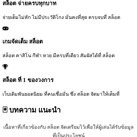
สล็อต จ่ายครบทุกบาท
จ่ายเต็มไม่หัก ไม่มีประวัติโกง มั่นคงที่สุด ครบจบที่ สล็อต
เกมจัดเต็ม สล็อต
สล็อต คาสิโน กีฬา หวย มีครบที่เดียว สัมผัสได้ที่ สล็อต
สล็อต ที่ 1 ของวงการ
เว็บเดิมพันยอดนิยม ที่คนเชื่อมั่น ซึ่ง สล็อต จัดมาให้เต็มที่
🃏 บทความ
แนะนำ
เนื้อหาที่เกี่ยวข้องกับ สล็อต จัดเตรียมไว้เพื่อให้ผู้เล่นได้รับข้อมูล
ที่เป็นประโยชน์