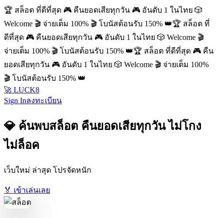
🏆 สล็อต ที่ดีที่สุด 🎮 คืนยอดเสียทุกวัน 🎮 อันดับ 1 ในไทย 🎲
Welcome 🎬 จ่ายเต็ม 100% 🎬 โบนัสต้อนรับ 150% 👑
🏆 สล็อต ที่
ดีที่สุด 🎮 คืนยอดเสียทุกวัน 🎮 อันดับ 1 ในไทย 🎲 Welcome 🎬
จ่ายเต็ม 100% 🎬 โบนัสต้อนรับ 150% 👑
🏆 สล็อต ที่ดีที่สุด 🎮 คืน
ยอดเสียทุกวัน 🎮 อันดับ 1 ในไทย 🎲 Welcome 🎬 จ่ายเต็ม 100%
🎬 โบนัสต้อนรับ 150% 👑
🚀 LUCK8
Sign In
ลงทะเบียน
💎 ค้นพบสล็อต คืนยอดเสียทุกวัน ไม่โกง
ไม่ล็อค
เว็บใหม่ ล่าสุด โปรจัดหนัก
🏅 เข้าเล่นเลย