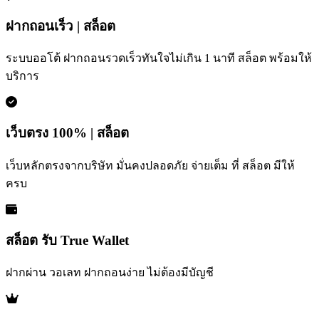
ฝากถอนเร็ว | สล็อต
ระบบออโต้ ฝากถอนรวดเร็วทันใจไม่เกิน 1 นาที สล็อต พร้อมให้
บริการ
เว็บตรง 100% | สล็อต
เว็บหลักตรงจากบริษัท มั่นคงปลอดภัย จ่ายเต็ม ที่ สล็อต มีให้
ครบ
สล็อต รับ True Wallet
ฝากผ่าน วอเลท ฝากถอนง่าย ไม่ต้องมีบัญชี