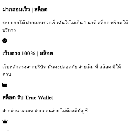
ฝากถอนเร็ว | สล็อต
ระบบออโต้ ฝากถอนรวดเร็วทันใจไม่เกิน 1 นาที สล็อต พร้อมให้
บริการ
เว็บตรง 100% | สล็อต
เว็บหลักตรงจากบริษัท มั่นคงปลอดภัย จ่ายเต็ม ที่ สล็อต มีให้
ครบ
สล็อต รับ True Wallet
ฝากผ่าน วอเลท ฝากถอนง่าย ไม่ต้องมีบัญชี