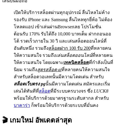
เล่นบนมือถือ
เปิดให้บริการสล็อตผ่านทุกอุปกรณ์ ลื่นไหลไม่ค้าง
รองรับ iPhone และ Samsung ลื่นไหลทุกยี่ห้อ ไม่ต้อง
โหลดแอป เข้าเล่นผ่านBrowserเลย โปรโมชั่น
ต้อนรับ 170% รับได้ถึง 10,000 บาทเต็ม ฝากถอนออ
โต้ รวดเร็วภายใน 30 วิ และเล่นสล็อตออนไลน์ที่
อันดับหนึ่ง รวมถึง
สล็อตฝาก 100 รับ 200
ที่หลายคน
ให้ความสนใจ รวมถึง
เล่นสล็อตออนไลน์
ที่หลายคน
ให้ความสนใจ โดยเฉพาะ
เทคนิคสล็อต
ที่กำลังเป็นที่
นิยม รวมถึง
สูตรสล็อต ai
ที่หลายคนให้ความสนใจ
สำหรับสล็อตวอเลทนั้นมีความโดดเด่น สำหรับ
สล็อตเว็บตรง pg
นั้นมีความโดดเด่น สมัครและเริ่ม
เล่นได้ทันทีที่
สล็อต
ที่มีระบบครบวงจร ซึ่ง
LUCK8
พร้อมให้บริการด้วยมาตรฐานระดับสากล สำหรับ
บาคาร่า
ก็พร้อมให้บริการด้วยระบบที่มั่นคง
🎬 เกมใหม่
อัพเดตล่าสุด