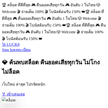
🏆 สล็อต ที่ดีที่สุด 🎮 คืนยอดเสียทุกวัน 🎮 อันดับ 1 ในไทย 🎲
Welcome 🎬 จ่ายเต็ม 100% 🎬 โบนัสต้อนรับ 150% 👑
🏆 สล็อต ที่
ดีที่สุด 🎮 คืนยอดเสียทุกวัน 🎮 อันดับ 1 ในไทย 🎲 Welcome 🎬
จ่ายเต็ม 100% 🎬 โบนัสต้อนรับ 150% 👑
🏆 สล็อต ที่ดีที่สุด 🎮 คืน
ยอดเสียทุกวัน 🎮 อันดับ 1 ในไทย 🎲 Welcome 🎬 จ่ายเต็ม 100%
🎬 โบนัสต้อนรับ 150% 👑
🚀 LUCK8
Sign In
ลงทะเบียน
💎 ค้นพบสล็อต คืนยอดเสียทุกวัน ไม่โกง
ไม่ล็อค
เว็บใหม่ ล่าสุด โปรจัดหนัก
🏅 เข้าเล่นเลย