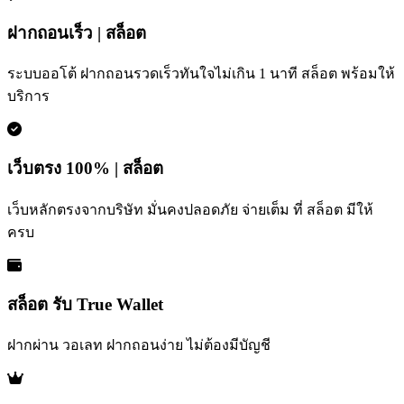
ฝากถอนเร็ว | สล็อต
ระบบออโต้ ฝากถอนรวดเร็วทันใจไม่เกิน 1 นาที สล็อต พร้อมให้
บริการ
เว็บตรง 100% | สล็อต
เว็บหลักตรงจากบริษัท มั่นคงปลอดภัย จ่ายเต็ม ที่ สล็อต มีให้
ครบ
สล็อต รับ True Wallet
ฝากผ่าน วอเลท ฝากถอนง่าย ไม่ต้องมีบัญชี