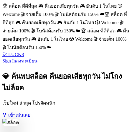
🏆 สล็อต ที่ดีที่สุด 🎮 คืนยอดเสียทุกวัน 🎮 อันดับ 1 ในไทย 🎲
Welcome 🎬 จ่ายเต็ม 100% 🎬 โบนัสต้อนรับ 150% 👑
🏆 สล็อต ที่
ดีที่สุด 🎮 คืนยอดเสียทุกวัน 🎮 อันดับ 1 ในไทย 🎲 Welcome 🎬
จ่ายเต็ม 100% 🎬 โบนัสต้อนรับ 150% 👑
🏆 สล็อต ที่ดีที่สุด 🎮 คืน
ยอดเสียทุกวัน 🎮 อันดับ 1 ในไทย 🎲 Welcome 🎬 จ่ายเต็ม 100%
🎬 โบนัสต้อนรับ 150% 👑
🚀 LUCK8
Sign In
ลงทะเบียน
💎 ค้นพบสล็อต คืนยอดเสียทุกวัน ไม่โกง
ไม่ล็อค
เว็บใหม่ ล่าสุด โปรจัดหนัก
🏅 เข้าเล่นเลย