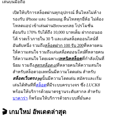
เล่นบนมือถือ
เปิดให้บริการสล็อตผ่านทุกอุปกรณ์ ลื่นไหลไม่ค้าง
รองรับ iPhone และ Samsung ลื่นไหลทุกยี่ห้อ ไม่ต้อง
โหลดแอป เข้าเล่นผ่านBrowserเลย โปรโมชั่น
ต้อนรับ 170% รับได้ถึง 10,000 บาทเต็ม ฝากถอนออ
โต้ รวดเร็วภายใน 30 วิ และเล่นสล็อตออนไลน์ที่
อันดับหนึ่ง รวมถึง
สล็อตฝาก 100 รับ 200
ที่หลายคน
ให้ความสนใจ รวมถึง
เล่นสล็อตออนไลน์
ที่หลายคน
ให้ความสนใจ โดยเฉพาะ
เทคนิคสล็อต
ที่กำลังเป็นที่
นิยม รวมถึง
สูตรสล็อต ai
ที่หลายคนให้ความสนใจ
สำหรับสล็อตวอเลทนั้นมีความโดดเด่น สำหรับ
สล็อตเว็บตรง pg
นั้นมีความโดดเด่น สมัครและเริ่ม
เล่นได้ทันทีที่
สล็อต
ที่มีระบบครบวงจร ซึ่ง
LUCK8
พร้อมให้บริการด้วยมาตรฐานระดับสากล สำหรับ
บาคาร่า
ก็พร้อมให้บริการด้วยระบบที่มั่นคง
🎬 เกมใหม่
อัพเดตล่าสุด