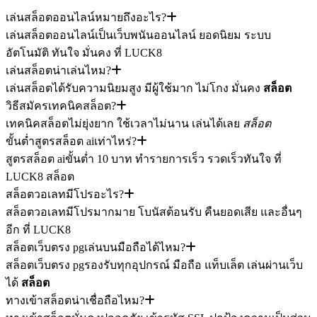
เล่นสล็อตออนไลน์หมายถึงอะไร?
เล่นสล็อตออนไลน์เป็นเว็บพนันออนไลน์ ยอดนิยม ระบบ
อัตโนมัติ ทันใจ มั่นคง ที่ LUCK8
เล่นสล็อตน่าเล่นไหม?
เล่นสล็อตได้รับความนิยมสูง มีผู้ใช้มาก ไม่โกง มั่นคง
สล็อต
วิธีสมัครเทคนิคสล็อต?
เทคนิคสล็อตไม่ยุ่งยาก ใช้เวลาไม่นาน เล่นได้เลย
สล็อต
ขั้นต่ำสูตรสล็อต aiเท่าไหร่?
สูตรสล็อต aiขั้นต่ำ 10 บาท ทำรายการเร็ว รวดเร็วทันใจ ที่
LUCK8 สล็อต
สล็อตวอเลทมีโปรอะไร?
สล็อตวอเลทมีโปรมากมาย โบนัสต้อนรับ คืนยอดเสีย และอื่นๆ
อีก ที่ LUCK8
สล็อตเว็บตรง pgเล่นบนมือถือได้ไหม?
สล็อตเว็บตรง pgรองรับทุกอุปกรณ์ มือถือ แท็บเล็ต เล่นผ่านเว็บ
ได้
สล็อต
ทางเข้าสล็อตน่าเชื่อถือไหม?