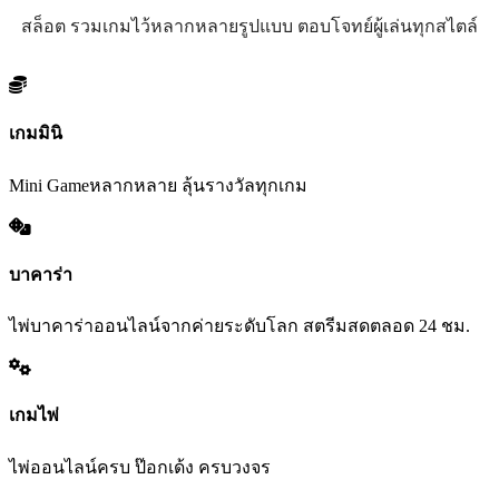
สล็อต รวมเกมไว้หลากหลายรูปแบบ ตอบโจทย์ผู้เล่นทุกสไตล์
เกมมินิ
Mini Gameหลากหลาย ลุ้นรางวัลทุกเกม
บาคาร่า
ไพ่บาคาร่าออนไลน์จากค่ายระดับโลก สตรีมสดตลอด 24 ชม.
เกมไพ่
ไพ่ออนไลน์ครบ ป๊อกเด้ง ครบวงจร