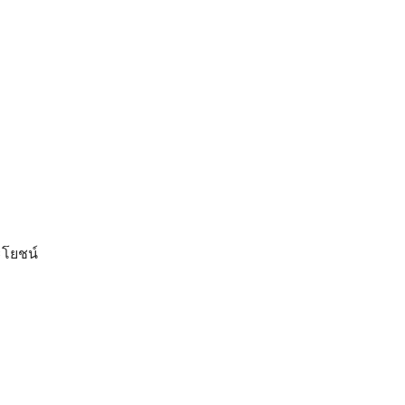
ระโยชน์