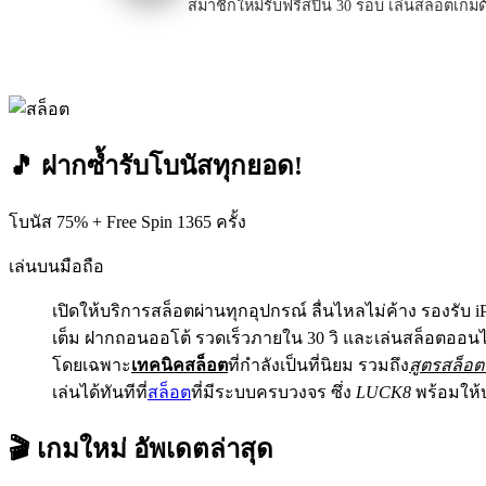
สมาชิกใหม่รับฟรีสปิน 30 รอบ เล่นสล็อตเกมดั
🎵 ฝากซ้ำรับโบนัสทุกยอด!
โบนัส 75% + Free Spin 1365 ครั้ง
เล่นบนมือถือ
เปิดให้บริการสล็อตผ่านทุกอุปกรณ์ ลื่นไหลไม่ค้าง รองรับ 
เต็ม ฝากถอนออโต้ รวดเร็วภายใน 30 วิ และเล่นสล็อตออนไลน
โดยเฉพาะ
เทคนิคสล็อต
ที่กำลังเป็นที่นิยม รวมถึง
สูตรสล็อต 
เล่นได้ทันทีที่
สล็อต
ที่มีระบบครบวงจร ซึ่ง
LUCK8
พร้อมให้
🎬 เกมใหม่
อัพเดตล่าสุด