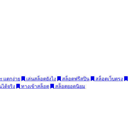
er แตกง่าย
เล่นสล็อตยังไง
สล็อตฟรีสปิน
สล็อตเว็บตรง
ได้จริง
ทางเข้าสล็อต
สล็อตยอดนิยม