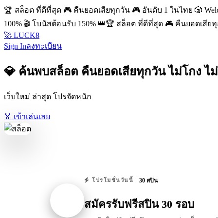
🏆 สล็อต ที่ดีที่สุด 🎮 คืนยอดเสียทุกวัน 🎮 อันดับ 1 ในไทย 🎲 W
100% 🎬 โบนัสต้อนรับ 150% 👑
🏆 สล็อต ที่ดีที่สุด 🎮 คืนยอดเสี
🚀 LUCK8
Sign In
ลงทะเบียน
💎 ค้นพบสล็อต คืนยอดเสียทุกวัน ไม่โกง ไม
เว็บใหม่ ล่าสุด โปรจัดหนัก
🏅 เข้าเล่นเลย
30 สปิน
โปรโมชั่นวันนี้
สมัครรับฟรีสปิน 30 รอบ