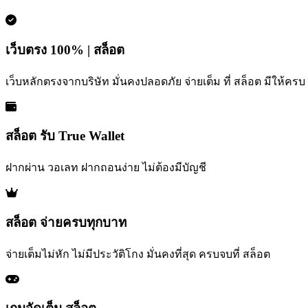
เว็บตรง 100% | สล็อต
เว็บหลักตรงจากบริษัท มั่นคงปลอดภัย จ่ายเต็ม ที่ สล็อต มีให้ครบ
สล็อต รับ True Wallet
ฝากผ่าน วอเลท ฝากถอนง่าย ไม่ต้องมีบัญชี
สล็อต จ่ายครบทุกบาท
จ่ายเต็มไม่หัก ไม่มีประวัติโกง มั่นคงที่สุด ครบจบที่ สล็อต