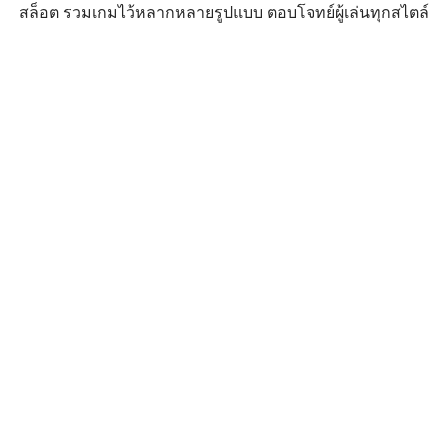
สล็อต รวมเกมไว้หลากหลายรูปแบบ ตอบโจทย์ผู้เล่นทุกสไตล์