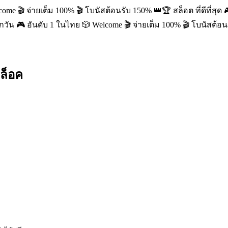
elcome 🎬 จ่ายเต็ม 100% 🎬 โบนัสต้อนรับ 150% 👑
🏆 สล็อต ที่ดีที่สุ
ยทุกวัน 🎮 อันดับ 1 ในไทย 🎲 Welcome 🎬 จ่ายเต็ม 100% 🎬 โบนัสต้อ
่ล็อค