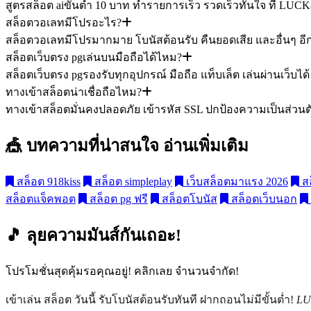
สูตรสล็อต aiขั้นต่ำ 10 บาท ทำรายการเร็ว รวดเร็วทันใจ ที่ LUC
สล็อตวอเลทมีโปรอะไร?
สล็อตวอเลทมีโปรมากมาย โบนัสต้อนรับ คืนยอดเสีย และอื่นๆ อีก
สล็อตเว็บตรง pgเล่นบนมือถือได้ไหม?
สล็อตเว็บตรง pgรองรับทุกอุปกรณ์ มือถือ แท็บเล็ต เล่นผ่านเว็บได
ทางเข้าสล็อตน่าเชื่อถือไหม?
ทางเข้าสล็อตมั่นคงปลอดภัย เข้ารหัส SSL ปกป้องความเป็นส่วนต
🎪 บทความที่น่าสนใจ
อ่านเพิ่มเติม
สล็อต 918kiss
สล็อต simpleplay
เว็บสล็อตมาแรง 2026
สล
สล็อตแจ็คพอต
สล็อต pg ฟรี
สล็อตโบนัส
สล็อตเว็บนอก
🎵 ลุยความมันส์กันเถอะ!
โปรโมชั่นสุดคุ้มรอคุณอยู่! คลิกเลย จำนวนจำกัด!
เข้าเล่น สล็อต วันนี้ รับโบนัสต้อนรับทันที ฝากถอนไม่มีขั้นต่ำ!
LU