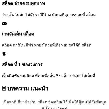
สล็อต จ่ายครบทุกบาท
จ่ายเต็มไม่หัก ไม่มีประวัติโกง มั่นคงที่สุด ครบจบที่ สล็อต
เกมจัดเต็ม สล็อต
สล็อต คาสิโน กีฬา หวย มีครบที่เดียว สัมผัสได้ที่ สล็อต
สล็อต ที่ 1 ของวงการ
เว็บเดิมพันยอดนิยม ที่คนเชื่อมั่น ซึ่ง สล็อต จัดมาให้เต็มที่
🃏 บทความ
แนะนำ
เนื้อหาที่เกี่ยวข้องกับ สล็อต จัดเตรียมไว้เพื่อให้ผู้เล่นได้รับข้อมูล
ที่เป็นประโยชน์