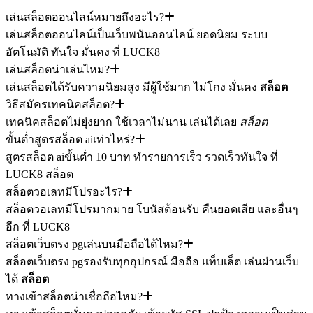
เล่นสล็อตออนไลน์หมายถึงอะไร?
เล่นสล็อตออนไลน์เป็นเว็บพนันออนไลน์ ยอดนิยม ระบบ
อัตโนมัติ ทันใจ มั่นคง ที่ LUCK8
เล่นสล็อตน่าเล่นไหม?
เล่นสล็อตได้รับความนิยมสูง มีผู้ใช้มาก ไม่โกง มั่นคง
สล็อต
วิธีสมัครเทคนิคสล็อต?
เทคนิคสล็อตไม่ยุ่งยาก ใช้เวลาไม่นาน เล่นได้เลย
สล็อต
ขั้นต่ำสูตรสล็อต aiเท่าไหร่?
สูตรสล็อต aiขั้นต่ำ 10 บาท ทำรายการเร็ว รวดเร็วทันใจ ที่
LUCK8 สล็อต
สล็อตวอเลทมีโปรอะไร?
สล็อตวอเลทมีโปรมากมาย โบนัสต้อนรับ คืนยอดเสีย และอื่นๆ
อีก ที่ LUCK8
สล็อตเว็บตรง pgเล่นบนมือถือได้ไหม?
สล็อตเว็บตรง pgรองรับทุกอุปกรณ์ มือถือ แท็บเล็ต เล่นผ่านเว็บ
ได้
สล็อต
ทางเข้าสล็อตน่าเชื่อถือไหม?