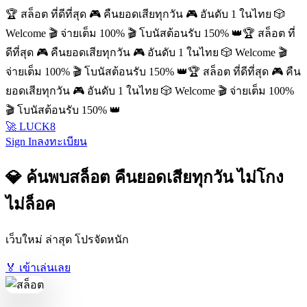
🏆 สล็อต ที่ดีที่สุด 🎮 คืนยอดเสียทุกวัน 🎮 อันดับ 1 ในไทย 🎲
Welcome 🎬 จ่ายเต็ม 100% 🎬 โบนัสต้อนรับ 150% 👑
🏆 สล็อต ที่
ดีที่สุด 🎮 คืนยอดเสียทุกวัน 🎮 อันดับ 1 ในไทย 🎲 Welcome 🎬
จ่ายเต็ม 100% 🎬 โบนัสต้อนรับ 150% 👑
🏆 สล็อต ที่ดีที่สุด 🎮 คืน
ยอดเสียทุกวัน 🎮 อันดับ 1 ในไทย 🎲 Welcome 🎬 จ่ายเต็ม 100%
🎬 โบนัสต้อนรับ 150% 👑
🚀 LUCK8
Sign In
ลงทะเบียน
💎 ค้นพบสล็อต คืนยอดเสียทุกวัน ไม่โกง
ไม่ล็อค
เว็บใหม่ ล่าสุด โปรจัดหนัก
🏅 เข้าเล่นเลย