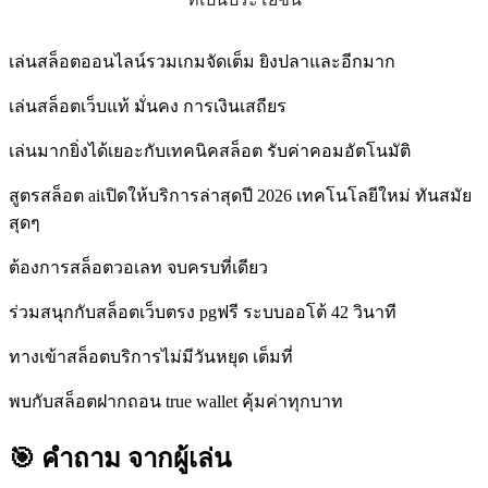
เล่นสล็อตออนไลน์รวมเกมจัดเต็ม ยิงปลาและอีกมาก
เล่นสล็อตเว็บแท้ มั่นคง การเงินเสถียร
เล่นมากยิ่งได้เยอะกับเทคนิคสล็อต รับค่าคอมอัตโนมัติ
สูตรสล็อต aiเปิดให้บริการล่าสุดปี 2026 เทคโนโลยีใหม่ ทันสมัย
สุดๆ
ต้องการสล็อตวอเลท จบครบที่เดียว
ร่วมสนุกกับสล็อตเว็บตรง pgฟรี ระบบออโต้ 42 วินาที
ทางเข้าสล็อตบริการไม่มีวันหยุด เต็มที่
พบกับสล็อตฝากถอน true wallet คุ้มค่าทุกบาท
🎯 คำถาม
จากผู้เล่น