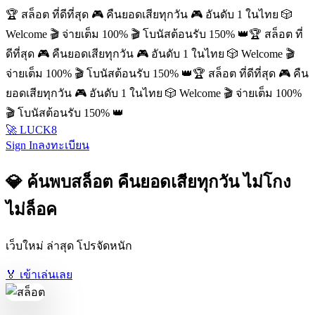
🏆 สล็อต ที่ดีที่สุด 🎮 คืนยอดเสียทุกวัน 🎮 อันดับ 1 ในไทย 🎲
Welcome 🎬 จ่ายเต็ม 100% 🎬 โบนัสต้อนรับ 150% 👑
🏆 สล็อต ที่
ดีที่สุด 🎮 คืนยอดเสียทุกวัน 🎮 อันดับ 1 ในไทย 🎲 Welcome 🎬
จ่ายเต็ม 100% 🎬 โบนัสต้อนรับ 150% 👑
🏆 สล็อต ที่ดีที่สุด 🎮 คืน
ยอดเสียทุกวัน 🎮 อันดับ 1 ในไทย 🎲 Welcome 🎬 จ่ายเต็ม 100%
🎬 โบนัสต้อนรับ 150% 👑
🚀 LUCK8
Sign In
ลงทะเบียน
💎 ค้นพบสล็อต คืนยอดเสียทุกวัน ไม่โกง
ไม่ล็อค
เว็บใหม่ ล่าสุด โปรจัดหนัก
🏅 เข้าเล่นเลย