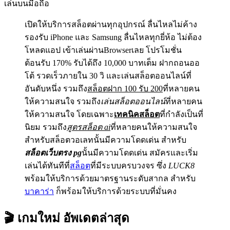
เล่นบนมือถือ
เปิดให้บริการสล็อตผ่านทุกอุปกรณ์ ลื่นไหลไม่ค้าง
รองรับ iPhone และ Samsung ลื่นไหลทุกยี่ห้อ ไม่ต้อง
โหลดแอป เข้าเล่นผ่านBrowserเลย โปรโมชั่น
ต้อนรับ 170% รับได้ถึง 10,000 บาทเต็ม ฝากถอนออ
โต้ รวดเร็วภายใน 30 วิ และเล่นสล็อตออนไลน์ที่
อันดับหนึ่ง รวมถึง
สล็อตฝาก 100 รับ 200
ที่หลายคน
ให้ความสนใจ รวมถึง
เล่นสล็อตออนไลน์
ที่หลายคน
ให้ความสนใจ โดยเฉพาะ
เทคนิคสล็อต
ที่กำลังเป็นที่
นิยม รวมถึง
สูตรสล็อต ai
ที่หลายคนให้ความสนใจ
สำหรับสล็อตวอเลทนั้นมีความโดดเด่น สำหรับ
สล็อตเว็บตรง pg
นั้นมีความโดดเด่น สมัครและเริ่ม
เล่นได้ทันทีที่
สล็อต
ที่มีระบบครบวงจร ซึ่ง
LUCK8
พร้อมให้บริการด้วยมาตรฐานระดับสากล สำหรับ
บาคาร่า
ก็พร้อมให้บริการด้วยระบบที่มั่นคง
🎬 เกมใหม่
อัพเดตล่าสุด