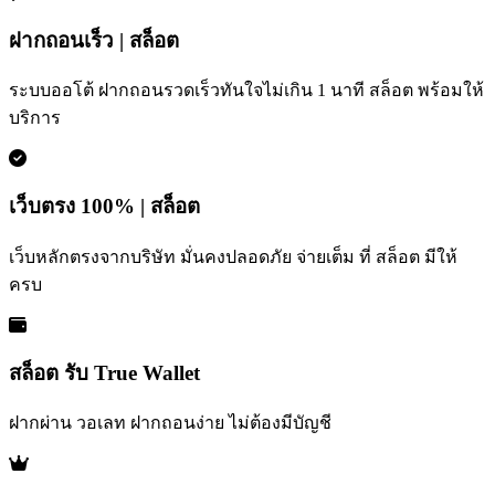
ฝากถอนเร็ว | สล็อต
ระบบออโต้ ฝากถอนรวดเร็วทันใจไม่เกิน 1 นาที สล็อต พร้อมให้
บริการ
เว็บตรง 100% | สล็อต
เว็บหลักตรงจากบริษัท มั่นคงปลอดภัย จ่ายเต็ม ที่ สล็อต มีให้
ครบ
สล็อต รับ True Wallet
ฝากผ่าน วอเลท ฝากถอนง่าย ไม่ต้องมีบัญชี