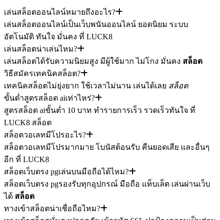
เล่นสล็อตออนไลน์หมายถึงอะไร?
เล่นสล็อตออนไลน์เป็นเว็บพนันออนไลน์ ยอดนิยม ระบบ
อัตโนมัติ ทันใจ มั่นคง ที่ LUCK8
เล่นสล็อตน่าเล่นไหม?
เล่นสล็อตได้รับความนิยมสูง มีผู้ใช้มาก ไม่โกง มั่นคง
สล็อต
วิธีสมัครเทคนิคสล็อต?
เทคนิคสล็อตไม่ยุ่งยาก ใช้เวลาไม่นาน เล่นได้เลย
สล็อต
ขั้นต่ำสูตรสล็อต aiเท่าไหร่?
สูตรสล็อต aiขั้นต่ำ 10 บาท ทำรายการเร็ว รวดเร็วทันใจ ที่
LUCK8 สล็อต
สล็อตวอเลทมีโปรอะไร?
สล็อตวอเลทมีโปรมากมาย โบนัสต้อนรับ คืนยอดเสีย และอื่นๆ
อีก ที่ LUCK8
สล็อตเว็บตรง pgเล่นบนมือถือได้ไหม?
สล็อตเว็บตรง pgรองรับทุกอุปกรณ์ มือถือ แท็บเล็ต เล่นผ่านเว็บ
ได้
สล็อต
ทางเข้าสล็อตน่าเชื่อถือไหม?