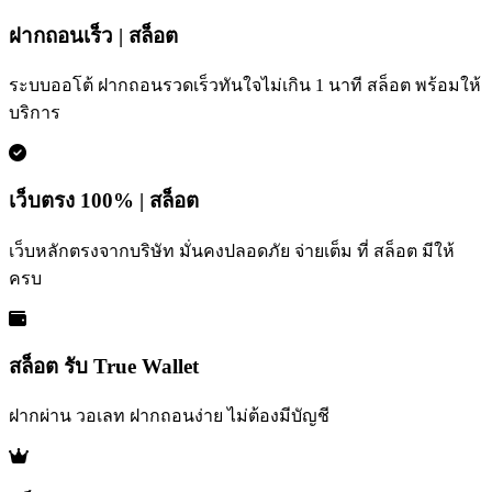
ฝากถอนเร็ว | สล็อต
ระบบออโต้ ฝากถอนรวดเร็วทันใจไม่เกิน 1 นาที สล็อต พร้อมให้
บริการ
เว็บตรง 100% | สล็อต
เว็บหลักตรงจากบริษัท มั่นคงปลอดภัย จ่ายเต็ม ที่ สล็อต มีให้
ครบ
สล็อต รับ True Wallet
ฝากผ่าน วอเลท ฝากถอนง่าย ไม่ต้องมีบัญชี