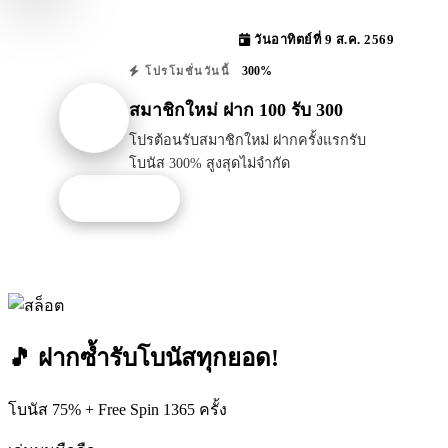
วันอาทิตย์ที่ 9 ส.ค. 2569
300%
โปรโมชั่นวันนี้
สมาชิกใหม่ ฝาก 100 รับ 300
โปรต้อนรับสมาชิกใหม่ ฝากครั้งแรกรับ
โบนัส 300% สูงสุดไม่จำกัด
รับโปรนี้
🎵 ฝากซ้ำรับโบนัสทุกยอด!
โบนัส 75% + Free Spin 1365 ครั้ง