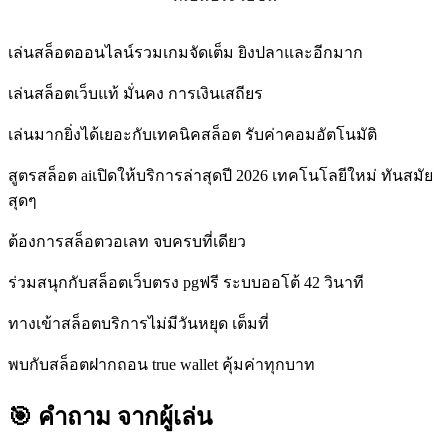
เล่นสล็อตออนไลน์รวมเกมจัดเต็ม ยิงปลาและอีกมาก
เล่นสล็อตเว็บแท้ มั่นคง การเงินเสถียร
เล่นมากยิ่งได้เยอะกับเทคนิคสล็อต รับค่าคอมอัตโนมัติ
สูตรสล็อต aiเปิดให้บริการล่าสุดปี 2026 เทคโนโลยีใหม่ ทันสมัย
สุดๆ
ต้องการสล็อตวอเลท จบครบที่เดียว
ร่วมสนุกกับสล็อตเว็บตรง pgฟรี ระบบออโต้ 42 วินาที
ทางเข้าสล็อตบริการไม่มีวันหยุด เต็มที่
พบกับสล็อตฝากถอน true wallet คุ้มค่าทุกบาท
🎯 คำถาม
จากผู้เล่น