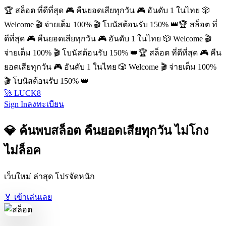
🏆 สล็อต ที่ดีที่สุด 🎮 คืนยอดเสียทุกวัน 🎮 อันดับ 1 ในไทย 🎲
Welcome 🎬 จ่ายเต็ม 100% 🎬 โบนัสต้อนรับ 150% 👑
🏆 สล็อต ที่
ดีที่สุด 🎮 คืนยอดเสียทุกวัน 🎮 อันดับ 1 ในไทย 🎲 Welcome 🎬
จ่ายเต็ม 100% 🎬 โบนัสต้อนรับ 150% 👑
🏆 สล็อต ที่ดีที่สุด 🎮 คืน
ยอดเสียทุกวัน 🎮 อันดับ 1 ในไทย 🎲 Welcome 🎬 จ่ายเต็ม 100%
🎬 โบนัสต้อนรับ 150% 👑
🚀 LUCK8
Sign In
ลงทะเบียน
💎 ค้นพบสล็อต คืนยอดเสียทุกวัน ไม่โกง
ไม่ล็อค
เว็บใหม่ ล่าสุด โปรจัดหนัก
🏅 เข้าเล่นเลย