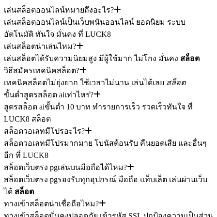
เล่นสล็อตออนไลน์หมายถึงอะไร?
เล่นสล็อตออนไลน์เป็นเว็บพนันออนไลน์ ยอดนิยม ระบบ
อัตโนมัติ ทันใจ มั่นคง ที่ LUCK8
เล่นสล็อตน่าเล่นไหม?
เล่นสล็อตได้รับความนิยมสูง มีผู้ใช้มาก ไม่โกง มั่นคง
สล็อต
วิธีสมัครเทคนิคสล็อต?
เทคนิคสล็อตไม่ยุ่งยาก ใช้เวลาไม่นาน เล่นได้เลย
สล็อต
ขั้นต่ำสูตรสล็อต aiเท่าไหร่?
สูตรสล็อต aiขั้นต่ำ 10 บาท ทำรายการเร็ว รวดเร็วทันใจ ที่
LUCK8 สล็อต
สล็อตวอเลทมีโปรอะไร?
สล็อตวอเลทมีโปรมากมาย โบนัสต้อนรับ คืนยอดเสีย และอื่นๆ
อีก ที่ LUCK8
สล็อตเว็บตรง pgเล่นบนมือถือได้ไหม?
สล็อตเว็บตรง pgรองรับทุกอุปกรณ์ มือถือ แท็บเล็ต เล่นผ่านเว็บ
ได้
สล็อต
ทางเข้าสล็อตน่าเชื่อถือไหม?
ทางเข้าสล็อตมั่นคงปลอดภัย เข้ารหัส SSL ปกป้องความเป็นส่วน