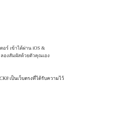
อร์ เข้าได้ผ่าน iOS &
 ลองสัมผัสด้วยตัวคุณเอง
CK8
เป็นเว็บตรงที่ได้รับความไว้