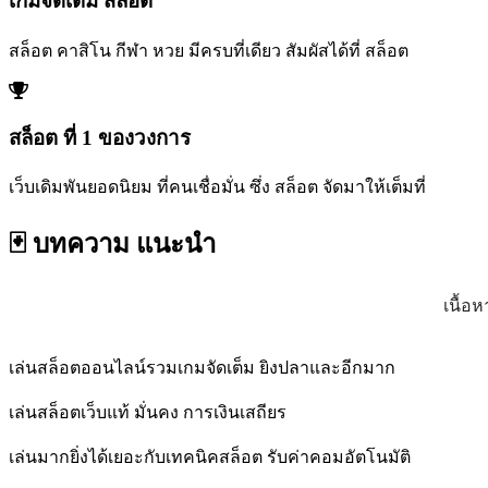
เกมจัดเต็ม สล็อต
สล็อต คาสิโน กีฬา หวย มีครบที่เดียว สัมผัสได้ที่ สล็อต
สล็อต ที่ 1 ของวงการ
เว็บเดิมพันยอดนิยม ที่คนเชื่อมั่น ซึ่ง สล็อต จัดมาให้เต็มที่
🃏 บทความ
แนะนำ
เนื้อห
เล่นสล็อตออนไลน์รวมเกมจัดเต็ม ยิงปลาและอีกมาก
เล่นสล็อตเว็บแท้ มั่นคง การเงินเสถียร
เล่นมากยิ่งได้เยอะกับเทคนิคสล็อต รับค่าคอมอัตโนมัติ