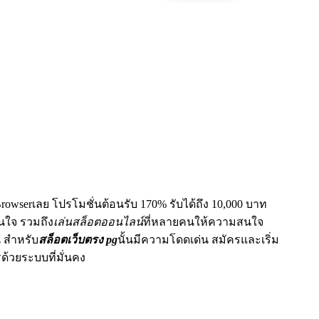
Browserเลย โปรโมชั่นต้อนรับ 170% รับได้ถึง 10,000 บาท
นใจ รวมถึง
เล่นสล็อตออนไลน์
ที่หลายคนให้ความสนใจ
 สำหรับ
สล็อตเว็บตรง pg
นั้นมีความโดดเด่น สมัครและเริ่ม
ด้วยระบบที่มั่นคง