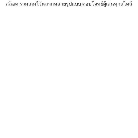
สล็อต รวมเกมไว้หลากหลายรูปแบบ ตอบโจทย์ผู้เล่นทุกสไตล์