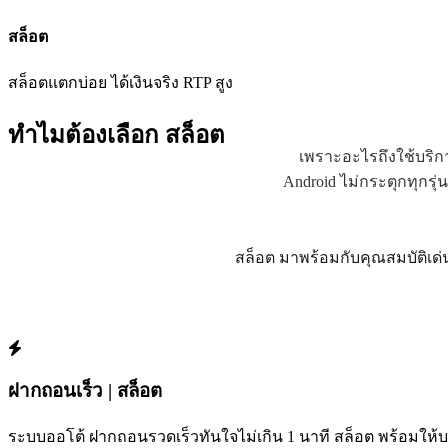
สล็อต
สล็อตแตกบ่อย ได้เงินจริง RTP สูง
ทำไมต้องเลือก
สล็อต
เพราะอะไรถึงใช้บริกา
Android ไม่กระตุกทุกรุ
สล็อต มาพร้อมกับคุณสมบัติเด่นท
ฝากถอนเร็ว | สล็อต
ระบบออโต้ ฝากถอนรวดเร็วทันใจไม่เกิน 1 นาที สล็อต พร้อมให้บ