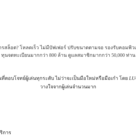
รสล็อต? โหลดเร็ว ไม่มีบัฟเฟอร์ ปรับขนาดตามจอ รองรับคอมพิวเต
่น ทุนจดทะเบียนมากกว่า 800 ล้าน ดูแลสมาชิกมากกว่า 50,000 ท่าน
ี่ตอบโจทย์ผู้เล่นทุกระดับ ไม่ว่าจะเป็นมือใหม่หรือมือเก๋า โดย
LU
วางใจจากผู้เล่นจำนวนมาก
ริการ