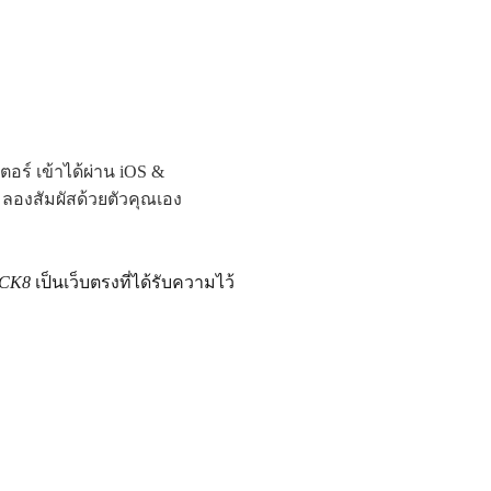
อร์ เข้าได้ผ่าน iOS &
 ลองสัมผัสด้วยตัวคุณเอง
CK8
เป็นเว็บตรงที่ได้รับความไว้