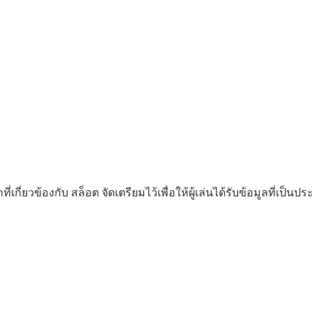
าที่เกี่ยวข้องกับ สล็อต จัดเตรียมไว้เพื่อให้ผู้เล่นได้รับข้อมูลที่เป็นป