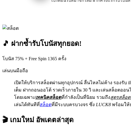
โปรต้อนรับสมาชิกใหม่ ฝากครั้งแรกรับโบนัส 
🎵 ฝากซ้ำรับโบนัสทุกยอด!
โบนัส 75% + Free Spin 1365 ครั้ง
เล่นบนมือถือ
เปิดให้บริการสล็อตผ่านทุกอุปกรณ์ ลื่นไหลไม่ค้าง รองรับ 
เต็ม ฝากถอนออโต้ รวดเร็วภายใน 30 วิ และเล่นสล็อตออนไลน
โดยเฉพาะ
เทคนิคสล็อต
ที่กำลังเป็นที่นิยม รวมถึง
สูตรสล็อต 
เล่นได้ทันทีที่
สล็อต
ที่มีระบบครบวงจร ซึ่ง
LUCK8
พร้อมให้
🎬 เกมใหม่
อัพเดตล่าสุด