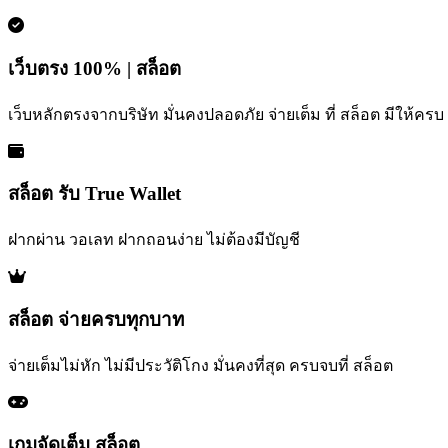
เว็บตรง 100% | สล็อต
เว็บหลักตรงจากบริษัท มั่นคงปลอดภัย จ่ายเต็ม ที่ สล็อต มีให้ครบ
สล็อต รับ True Wallet
ฝากผ่าน วอเลท ฝากถอนง่าย ไม่ต้องมีบัญชี
สล็อต จ่ายครบทุกบาท
จ่ายเต็มไม่หัก ไม่มีประวัติโกง มั่นคงที่สุด ครบจบที่ สล็อต
เกมจัดเต็ม สล็อต