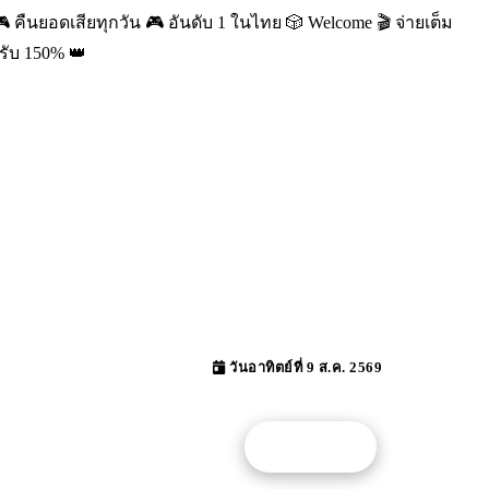
ด 🎮 คืนยอดเสียทุกวัน 🎮 อันดับ 1 ในไทย 🎲 Welcome 🎬 จ่ายเต็ม
นรับ 150% 👑
วันอาทิตย์ที่ 9 ส.ค. 2569
รับโปรนี้