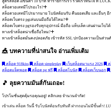
สูตรสล็อต aiขั้นต่ำ 10 บาท ทำรายการเร็ว รวดเร็วทันใจ ที่ LUC
สล็อตวอเลทมีโปรอะไร?
สล็อตวอเลทมีโปรมากมาย โบนัสต้อนรับ คืนยอดเสีย และอื่นๆ อีก
สล็อตเว็บตรง pgเล่นบนมือถือได้ไหม?
สล็อตเว็บตรง pgรองรับทุกอุปกรณ์ มือถือ แท็บเล็ต เล่นผ่านเว็บได
ทางเข้าสล็อตน่าเชื่อถือไหม?
ทางเข้าสล็อตมั่นคงปลอดภัย เข้ารหัส SSL ปกป้องความเป็นส่วนต
🎪 บทความที่น่าสนใจ
อ่านเพิ่มเติม
สล็อต 918kiss
สล็อต simpleplay
เว็บสล็อตมาแรง 2026
สล
สล็อตแจ็คพอต
สล็อต pg ฟรี
สล็อตโบนัส
สล็อตเว็บนอก
🎵 ลุยความมันส์กันเถอะ!
โปรโมชั่นสุดคุ้มรอคุณอยู่! คลิกเลย จำนวนจำกัด!
เข้าเล่น สล็อต วันนี้ รับโบนัสต้อนรับทันที ฝากถอนไม่มีขั้นต่ำ!
LU