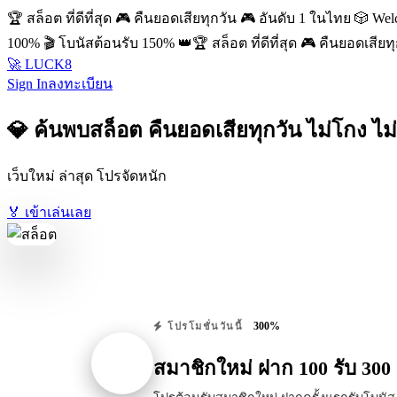
🏆 สล็อต ที่ดีที่สุด 🎮 คืนยอดเสียทุกวัน 🎮 อันดับ 1 ในไทย 🎲 W
100% 🎬 โบนัสต้อนรับ 150% 👑
🏆 สล็อต ที่ดีที่สุด 🎮 คืนยอดเสี
🚀 LUCK8
Sign In
ลงทะเบียน
💎 ค้นพบสล็อต คืนยอดเสียทุกวัน ไม่โกง ไม
เว็บใหม่ ล่าสุด โปรจัดหนัก
🏅 เข้าเล่นเลย
300%
โปรโมชั่นวันนี้
สมาชิกใหม่ ฝาก 100 รับ 300