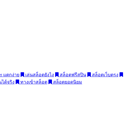
er แตกง่าย
เล่นสล็อตยังไง
สล็อตฟรีสปิน
สล็อตเว็บตรง
ได้จริง
ทางเข้าสล็อต
สล็อตยอดนิยม