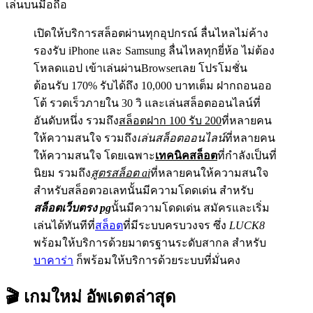
เล่นบนมือถือ
เปิดให้บริการสล็อตผ่านทุกอุปกรณ์ ลื่นไหลไม่ค้าง
รองรับ iPhone และ Samsung ลื่นไหลทุกยี่ห้อ ไม่ต้อง
โหลดแอป เข้าเล่นผ่านBrowserเลย โปรโมชั่น
ต้อนรับ 170% รับได้ถึง 10,000 บาทเต็ม ฝากถอนออ
โต้ รวดเร็วภายใน 30 วิ และเล่นสล็อตออนไลน์ที่
อันดับหนึ่ง รวมถึง
สล็อตฝาก 100 รับ 200
ที่หลายคน
ให้ความสนใจ รวมถึง
เล่นสล็อตออนไลน์
ที่หลายคน
ให้ความสนใจ โดยเฉพาะ
เทคนิคสล็อต
ที่กำลังเป็นที่
นิยม รวมถึง
สูตรสล็อต ai
ที่หลายคนให้ความสนใจ
สำหรับสล็อตวอเลทนั้นมีความโดดเด่น สำหรับ
สล็อตเว็บตรง pg
นั้นมีความโดดเด่น สมัครและเริ่ม
เล่นได้ทันทีที่
สล็อต
ที่มีระบบครบวงจร ซึ่ง
LUCK8
พร้อมให้บริการด้วยมาตรฐานระดับสากล สำหรับ
บาคาร่า
ก็พร้อมให้บริการด้วยระบบที่มั่นคง
🎬 เกมใหม่
อัพเดตล่าสุด