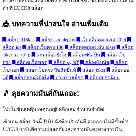
ทางเข้าสล็อตมั่นคงปลอดภัย เข้ารหัส SSL ปกป้องความเป็นส่วน
ตัว ที่ LUCK8 สล็อต
🎪 บทความที่น่าสนใจ
อ่านเพิ่มเติม
สล็อต 918kiss
สล็อต simpleplay
เว็บสล็อตมาแรง 2026
สล็อต ios
สล็อตเว็บตรง 100
สล็อตทดลองเล่น joker
สล็อต
joker แตกง่าย
เล่นสล็อตยังไง
สล็อตฟรีสปิน
สล็อตเว็บ
ตรง
สล็อตแจ็คพอต
สล็อต pg ฟรี
สล็อตโบนัส
สล็อต
เว็บนอก
สล็อตเว็บตรง ลิขสิทธิ์แท้
สล็อต joker
สล็อตออ
โต้
สล็อตถอนได้จริง
ทางเข้าสล็อต
สล็อตยอดนิยม
🎵 ลุยความมันส์กันเถอะ!
โปรโมชั่นสุดคุ้มรอคุณอยู่! คลิกเลย จำนวนจำกัด!
เข้าเล่น สล็อต วันนี้ รับโบนัสต้อนรับทันที ฝากถอนไม่มีขั้นต่ำ!
LUCK8
การันตีความปลอดภัยและความมั่นคงทางการเงิน