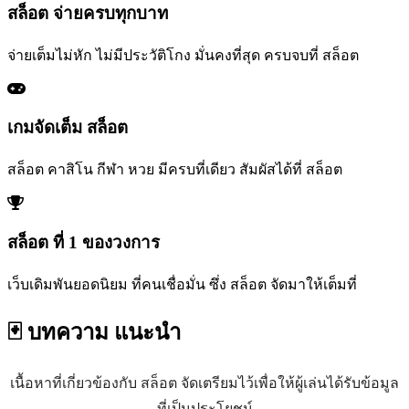
สล็อต จ่ายครบทุกบาท
จ่ายเต็มไม่หัก ไม่มีประวัติโกง มั่นคงที่สุด ครบจบที่ สล็อต
เกมจัดเต็ม สล็อต
สล็อต คาสิโน กีฬา หวย มีครบที่เดียว สัมผัสได้ที่ สล็อต
สล็อต ที่ 1 ของวงการ
เว็บเดิมพันยอดนิยม ที่คนเชื่อมั่น ซึ่ง สล็อต จัดมาให้เต็มที่
🃏 บทความ
แนะนำ
เนื้อหาที่เกี่ยวข้องกับ สล็อต จัดเตรียมไว้เพื่อให้ผู้เล่นได้รับข้อมูล
ที่เป็นประโยชน์