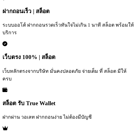
ฝากถอนเร็ว | สล็อต
ระบบออโต้ ฝากถอนรวดเร็วทันใจไม่เกิน 1 นาที สล็อต พร้อมให้
บริการ
เว็บตรง 100% | สล็อต
เว็บหลักตรงจากบริษัท มั่นคงปลอดภัย จ่ายเต็ม ที่ สล็อต มีให้
ครบ
สล็อต รับ True Wallet
ฝากผ่าน วอเลท ฝากถอนง่าย ไม่ต้องมีบัญชี