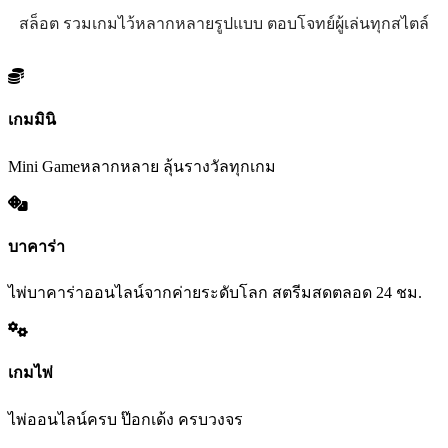
สล็อต รวมเกมไว้หลากหลายรูปแบบ ตอบโจทย์ผู้เล่นทุกสไตล์
เกมมินิ
Mini Gameหลากหลาย ลุ้นรางวัลทุกเกม
บาคาร่า
ไพ่บาคาร่าออนไลน์จากค่ายระดับโลก สตรีมสดตลอด 24 ชม.
เกมไพ่
ไพ่ออนไลน์ครบ ป๊อกเด้ง ครบวงจร