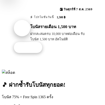
วันศุกร์ที่ 7 ส.ค. 2569
1,500 ฿
โปรโมชั่นวันนี้
โบนัสรายเดือน 1,500 บาท
ฝากสะสมครบ 10,000 บาทต่อเดือน รับ
โบนัส 1,500 บาท อัตโนมัติ
รับโปรนี้
🎵 ฝากซ้ำรับโบนัสทุกยอด!
โบนัส 75% + Free Spin 1365 ครั้ง