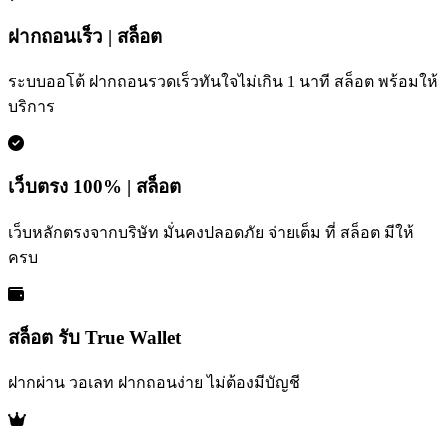
ฝากถอนเร็ว | สล็อต
ระบบออโต้ ฝากถอนรวดเร็วทันใจไม่เกิน 1 นาที สล็อต พร้อมให้
บริการ
เว็บตรง 100% | สล็อต
เว็บหลักตรงจากบริษัท มั่นคงปลอดภัย จ่ายเต็ม ที่ สล็อต มีให้
ครบ
สล็อต รับ True Wallet
ฝากผ่าน วอเลท ฝากถอนง่าย ไม่ต้องมีบัญชี