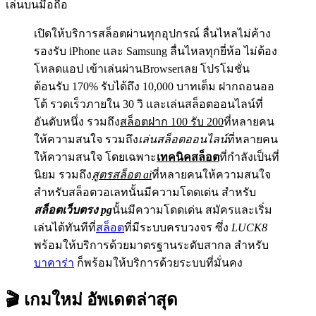
เล่นบนมือถือ
เปิดให้บริการสล็อตผ่านทุกอุปกรณ์ ลื่นไหลไม่ค้าง
รองรับ iPhone และ Samsung ลื่นไหลทุกยี่ห้อ ไม่ต้อง
โหลดแอป เข้าเล่นผ่านBrowserเลย โปรโมชั่น
ต้อนรับ 170% รับได้ถึง 10,000 บาทเต็ม ฝากถอนออ
โต้ รวดเร็วภายใน 30 วิ และเล่นสล็อตออนไลน์ที่
อันดับหนึ่ง รวมถึง
สล็อตฝาก 100 รับ 200
ที่หลายคน
ให้ความสนใจ รวมถึง
เล่นสล็อตออนไลน์
ที่หลายคน
ให้ความสนใจ โดยเฉพาะ
เทคนิคสล็อต
ที่กำลังเป็นที่
นิยม รวมถึง
สูตรสล็อต ai
ที่หลายคนให้ความสนใจ
สำหรับสล็อตวอเลทนั้นมีความโดดเด่น สำหรับ
สล็อตเว็บตรง pg
นั้นมีความโดดเด่น สมัครและเริ่ม
เล่นได้ทันทีที่
สล็อต
ที่มีระบบครบวงจร ซึ่ง
LUCK8
พร้อมให้บริการด้วยมาตรฐานระดับสากล สำหรับ
บาคาร่า
ก็พร้อมให้บริการด้วยระบบที่มั่นคง
🎬 เกมใหม่
อัพเดตล่าสุด