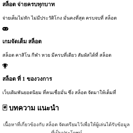
สล็อต จ่ายครบทุกบาท
จ่ายเต็มไม่หัก ไม่มีประวัติโกง มั่นคงที่สุด ครบจบที่ สล็อต
เกมจัดเต็ม สล็อต
สล็อต คาสิโน กีฬา หวย มีครบที่เดียว สัมผัสได้ที่ สล็อต
สล็อต ที่ 1 ของวงการ
เว็บเดิมพันยอดนิยม ที่คนเชื่อมั่น ซึ่ง สล็อต จัดมาให้เต็มที่
🃏 บทความ
แนะนำ
เนื้อหาที่เกี่ยวข้องกับ สล็อต จัดเตรียมไว้เพื่อให้ผู้เล่นได้รับข้อมูล
ที่เป็นประโยชน์