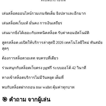
เล่นสล็อตออนไลน์รวมเกมจัดเต็ม ยิงปลาและอีกมาก
เล่นสล็อตเว็บแท้ มั่นคง การเงินเสถียร
เล่นมากยิ่งได้เยอะกับเทคนิคสล็อต รับค่าคอมอัตโนมัติ
สูตรสล็อต aiเปิดให้บริการล่าสุดปี 2026 เทคโนโลยีใหม่ ทันสมัย
สุดๆ
ต้องการสล็อตวอเลท จบครบที่เดียว
ร่วมสนุกกับสล็อตเว็บตรง pgฟรี ระบบออโต้ 42 วินาที
ทางเข้าสล็อตบริการไม่มีวันหยุด เต็มที่
พบกับสล็อตฝากถอน true wallet คุ้มค่าทุกบาท
🎯 คำถาม
จากผู้เล่น