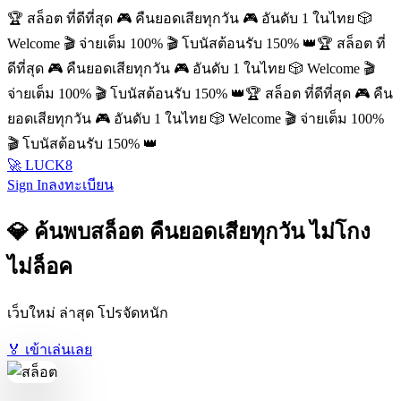
🏆 สล็อต ที่ดีที่สุด 🎮 คืนยอดเสียทุกวัน 🎮 อันดับ 1 ในไทย 🎲
Welcome 🎬 จ่ายเต็ม 100% 🎬 โบนัสต้อนรับ 150% 👑
🏆 สล็อต ที่
ดีที่สุด 🎮 คืนยอดเสียทุกวัน 🎮 อันดับ 1 ในไทย 🎲 Welcome 🎬
จ่ายเต็ม 100% 🎬 โบนัสต้อนรับ 150% 👑
🏆 สล็อต ที่ดีที่สุด 🎮 คืน
ยอดเสียทุกวัน 🎮 อันดับ 1 ในไทย 🎲 Welcome 🎬 จ่ายเต็ม 100%
🎬 โบนัสต้อนรับ 150% 👑
🚀 LUCK8
Sign In
ลงทะเบียน
💎 ค้นพบสล็อต คืนยอดเสียทุกวัน ไม่โกง
ไม่ล็อค
เว็บใหม่ ล่าสุด โปรจัดหนัก
🏅 เข้าเล่นเลย