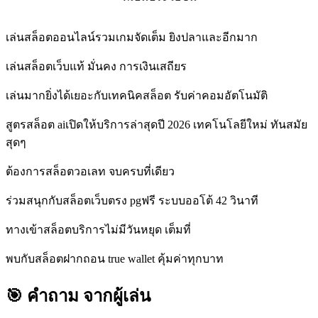
เล่นสล็อตออนไลน์รวมเกมจัดเต็ม ยิงปลาและอีกมาก
เล่นสล็อตเว็บแท้ มั่นคง การเงินเสถียร
เล่นมากยิ่งได้เยอะกับเทคนิคสล็อต รับค่าคอมอัตโนมัติ
สูตรสล็อต aiเปิดให้บริการล่าสุดปี 2026 เทคโนโลยีใหม่ ทันสมัย
สุดๆ
ต้องการสล็อตวอเลท จบครบที่เดียว
ร่วมสนุกกับสล็อตเว็บตรง pgฟรี ระบบออโต้ 42 วินาที
ทางเข้าสล็อตบริการไม่มีวันหยุด เต็มที่
พบกับสล็อตฝากถอน true wallet คุ้มค่าทุกบาท
🎯 คำถาม
จากผู้เล่น