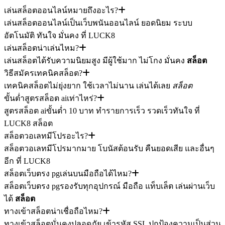
เล่นสล็อตออนไลน์หมายถึงอะไร?
เล่นสล็อตออนไลน์เป็นเว็บพนันออนไลน์ ยอดนิยม ระบบ
อัตโนมัติ ทันใจ มั่นคง ที่ LUCK8
เล่นสล็อตน่าเล่นไหม?
เล่นสล็อตได้รับความนิยมสูง มีผู้ใช้มาก ไม่โกง มั่นคง
สล็อต
วิธีสมัครเทคนิคสล็อต?
เทคนิคสล็อตไม่ยุ่งยาก ใช้เวลาไม่นาน เล่นได้เลย
สล็อต
ขั้นต่ำสูตรสล็อต aiเท่าไหร่?
สูตรสล็อต aiขั้นต่ำ 10 บาท ทำรายการเร็ว รวดเร็วทันใจ ที่
LUCK8 สล็อต
สล็อตวอเลทมีโปรอะไร?
สล็อตวอเลทมีโปรมากมาย โบนัสต้อนรับ คืนยอดเสีย และอื่นๆ
อีก ที่ LUCK8
สล็อตเว็บตรง pgเล่นบนมือถือได้ไหม?
สล็อตเว็บตรง pgรองรับทุกอุปกรณ์ มือถือ แท็บเล็ต เล่นผ่านเว็บ
ได้
สล็อต
ทางเข้าสล็อตน่าเชื่อถือไหม?
ทางเข้าสล็อตมั่นคงปลอดภัย เข้ารหัส SSL ปกป้องความเป็นส่วน