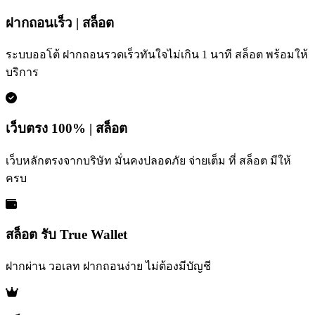
ฝากถอนเร็ว | สล็อต
ระบบออโต้ ฝากถอนรวดเร็วทันใจไม่เกิน 1 นาที สล็อต พร้อมให้
บริการ
เว็บตรง 100% | สล็อต
เว็บหลักตรงจากบริษัท มั่นคงปลอดภัย จ่ายเต็ม ที่ สล็อต มีให้
ครบ
สล็อต รับ True Wallet
ฝากผ่าน วอเลท ฝากถอนง่าย ไม่ต้องมีบัญชี