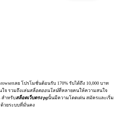
Browserเลย โปรโมชั่นต้อนรับ 170% รับได้ถึง 10,000 บาท
นใจ รวมถึง
เล่นสล็อตออนไลน์
ที่หลายคนให้ความสนใจ
 สำหรับ
สล็อตเว็บตรง pg
นั้นมีความโดดเด่น สมัครและเริ่ม
ด้วยระบบที่มั่นคง