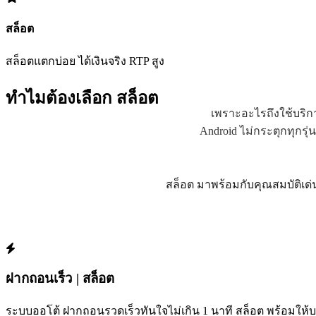
สล็อต
สล็อตแตกบ่อย ได้เงินจริง RTP สูง
ทำไมต้องเลือก
สล็อต
เพราะอะไรถึงใช้บริกา
Android ไม่กระตุกทุกรุ
สล็อต มาพร้อมกับคุณสมบัติเด่นท
ฝากถอนเร็ว | สล็อต
ระบบออโต้ ฝากถอนรวดเร็วทันใจไม่เกิน 1 นาที สล็อต พร้อมให้บ