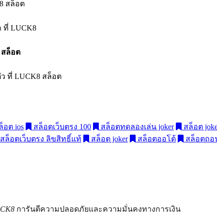
K8 สล็อต
 ที่ LUCK8
้
สล็อต
ัว ที่ LUCK8 สล็อต
็อต ios
สล็อตเว็บตรง 100
สล็อตทดลองเล่น joker
สล็อต jok
สล็อตเว็บตรง ลิขสิทธิ์แท้
สล็อต joker
สล็อตออโต้
สล็อตถอน
CK8
การันตีความปลอดภัยและความมั่นคงทางการเงิน