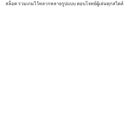
สล็อต รวมเกมไว้หลากหลายรูปแบบ ตอบโจทย์ผู้เล่นทุกสไตล์