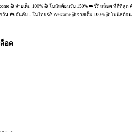
elcome 🎬 จ่ายเต็ม 100% 🎬 โบนัสต้อนรับ 150% 👑
🏆 สล็อต ที่ดีที่สุ
ยทุกวัน 🎮 อันดับ 1 ในไทย 🎲 Welcome 🎬 จ่ายเต็ม 100% 🎬 โบนัสต้อ
่ล็อค