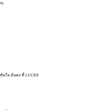
ดๆ
ันใจ มั่นคง ที่ LUCK8