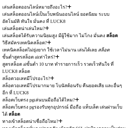
เล่นสล็อตออนไลน์หมายถึงอะไร?
เล่นสล็อตออนไลน์เป็นเว็บพนันออนไลน์ ยอดนิยม ระบบ
อัตโนมัติ ทันใจ มั่นคง ที่ LUCK8
เล่นสล็อตน่าเล่นไหม?
เล่นสล็อตได้รับความนิยมสูง มีผู้ใช้มาก ไม่โกง มั่นคง
สล็อต
วิธีสมัครเทคนิคสล็อต?
เทคนิคสล็อตไม่ยุ่งยาก ใช้เวลาไม่นาน เล่นได้เลย
สล็อต
ขั้นต่ำสูตรสล็อต aiเท่าไหร่?
สูตรสล็อต aiขั้นต่ำ 10 บาท ทำรายการเร็ว รวดเร็วทันใจ ที่
LUCK8 สล็อต
สล็อตวอเลทมีโปรอะไร?
สล็อตวอเลทมีโปรมากมาย โบนัสต้อนรับ คืนยอดเสีย และอื่นๆ
อีก ที่ LUCK8
สล็อตเว็บตรง pgเล่นบนมือถือได้ไหม?
สล็อตเว็บตรง pgรองรับทุกอุปกรณ์ มือถือ แท็บเล็ต เล่นผ่านเว็บ
ได้
สล็อต
ทางเข้าสล็อตน่าเชื่อถือไหม?