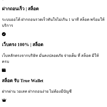
ฝากถอนเร็ว | สล็อต
ระบบออโต้ ฝากถอนรวดเร็วทันใจไม่เกิน 1 นาที สล็อต พร้อมให้
บริการ
เว็บตรง 100% | สล็อต
เว็บหลักตรงจากบริษัท มั่นคงปลอดภัย จ่ายเต็ม ที่ สล็อต มีให้
ครบ
สล็อต รับ True Wallet
ฝากผ่าน วอเลท ฝากถอนง่าย ไม่ต้องมีบัญชี