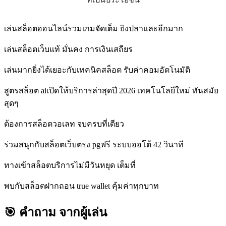
เล่นสล็อตออนไลน์รวมเกมจัดเต็ม ยิงปลาและอีกมาก
เล่นสล็อตเว็บแท้ มั่นคง การเงินเสถียร
เล่นมากยิ่งได้เยอะกับเทคนิคสล็อต รับค่าคอมอัตโนมัติ
สูตรสล็อต aiเปิดให้บริการล่าสุดปี 2026 เทคโนโลยีใหม่ ทันสมัย
สุดๆ
ต้องการสล็อตวอเลท จบครบที่เดียว
ร่วมสนุกกับสล็อตเว็บตรง pgฟรี ระบบออโต้ 42 วินาที
ทางเข้าสล็อตบริการไม่มีวันหยุด เต็มที่
พบกับสล็อตฝากถอน true wallet คุ้มค่าทุกบาท
🎯 คำถาม
จากผู้เล่น