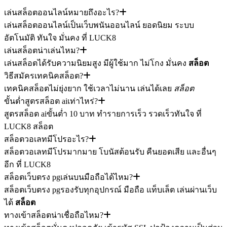
เล่นสล็อตออนไลน์หมายถึงอะไร?
เล่นสล็อตออนไลน์เป็นเว็บพนันออนไลน์ ยอดนิยม ระบบ
อัตโนมัติ ทันใจ มั่นคง ที่ LUCK8
เล่นสล็อตน่าเล่นไหม?
เล่นสล็อตได้รับความนิยมสูง มีผู้ใช้มาก ไม่โกง มั่นคง
สล็อต
วิธีสมัครเทคนิคสล็อต?
เทคนิคสล็อตไม่ยุ่งยาก ใช้เวลาไม่นาน เล่นได้เลย
สล็อต
ขั้นต่ำสูตรสล็อต aiเท่าไหร่?
สูตรสล็อต aiขั้นต่ำ 10 บาท ทำรายการเร็ว รวดเร็วทันใจ ที่
LUCK8 สล็อต
สล็อตวอเลทมีโปรอะไร?
สล็อตวอเลทมีโปรมากมาย โบนัสต้อนรับ คืนยอดเสีย และอื่นๆ
อีก ที่ LUCK8
สล็อตเว็บตรง pgเล่นบนมือถือได้ไหม?
สล็อตเว็บตรง pgรองรับทุกอุปกรณ์ มือถือ แท็บเล็ต เล่นผ่านเว็บ
ได้
สล็อต
ทางเข้าสล็อตน่าเชื่อถือไหม?