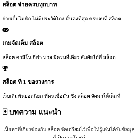
สล็อต จ่ายครบทุกบาท
จ่ายเต็มไม่หัก ไม่มีประวัติโกง มั่นคงที่สุด ครบจบที่ สล็อต
เกมจัดเต็ม สล็อต
สล็อต คาสิโน กีฬา หวย มีครบที่เดียว สัมผัสได้ที่ สล็อต
สล็อต ที่ 1 ของวงการ
เว็บเดิมพันยอดนิยม ที่คนเชื่อมั่น ซึ่ง สล็อต จัดมาให้เต็มที่
🃏 บทความ
แนะนำ
เนื้อหาที่เกี่ยวข้องกับ สล็อต จัดเตรียมไว้เพื่อให้ผู้เล่นได้รับข้อมูล
ที่เป็นประโยชน์