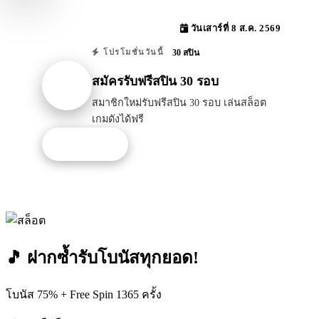
วันเสาร์ที่ 8 ส.ค. 2569
30 สปิน
โปรโมชั่นวันนี้
สมัครรับฟรีสปิน 30 รอบ
สมาชิกใหม่รับฟรีสปิน 30 รอบ เล่นสล็อต
เกมดังได้ฟรี
รับโปรนี้
🎵 ฝากซ้ำรับโบนัสทุกยอด!
โบนัส 75% + Free Spin 1365 ครั้ง