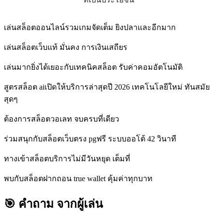
เล่นสล็อตออนไลน์รวมเกมจัดเต็ม ยิงปลาและอีกมาก
เล่นสล็อตเว็บแท้ มั่นคง การเงินเสถียร
เล่นมากยิ่งได้เยอะกับเทคนิคสล็อต รับค่าคอมอัตโนมัติ
สูตรสล็อต aiเปิดให้บริการล่าสุดปี 2026 เทคโนโลยีใหม่ ทันสมัย
สุดๆ
ต้องการสล็อตวอเลท จบครบที่เดียว
ร่วมสนุกกับสล็อตเว็บตรง pgฟรี ระบบออโต้ 42 วินาที
ทางเข้าสล็อตบริการไม่มีวันหยุด เต็มที่
พบกับสล็อตฝากถอน true wallet คุ้มค่าทุกบาท
🎯 คำถาม
จากผู้เล่น