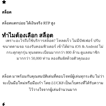
สล็อต
สล็อตแตกบ่อย ได้เงินจริง RTP สูง
ทำไมต้องเลือก
สล็อต
เพราะอะไรถึงใช้บริการสล็อต? โหลดเร็ว ไม่มีบัฟเฟอร์ ปรับ
ขนาดตามจอ รองรับคอมพิวเตอร์ เข้าได้ผ่าน iOS & Android ไม่
กระตุกทุกรุ่น ทุนจดทะเบียนมากกว่า 800 ล้าน ดูแลสมาชิก
มากกว่า 50,000 ท่าน ลองสัมผัสด้วยตัวคุณเอง
สล็อต มาพร้อมกับคุณสมบัติเด่นที่ตอบโจทย์ผู้เล่นทุกระดับ ไม่ว่า
จะเป็นมือใหม่หรือมือเก๋า โดย
LUCK8
เป็นเว็บตรงที่ได้รับความ
ไว้วางใจจากผู้เล่นจำนวนมาก