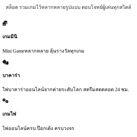
สล็อต รวมเกมไว้หลากหลายรูปแบบ ตอบโจทย์ผู้เล่นทุกสไตล์
เกมมินิ
Mini Gameหลากหลาย ลุ้นรางวัลทุกเกม
บาคาร่า
ไพ่บาคาร่าออนไลน์จากค่ายระดับโลก สตรีมสดตลอด 24 ชม.
เกมไพ่
ไพ่ออนไลน์ครบ ป๊อกเด้ง ครบวงจร