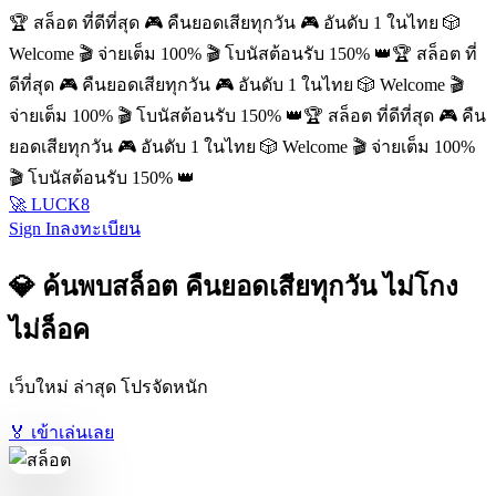
🏆 สล็อต ที่ดีที่สุด 🎮 คืนยอดเสียทุกวัน 🎮 อันดับ 1 ในไทย 🎲
Welcome 🎬 จ่ายเต็ม 100% 🎬 โบนัสต้อนรับ 150% 👑
🏆 สล็อต ที่
ดีที่สุด 🎮 คืนยอดเสียทุกวัน 🎮 อันดับ 1 ในไทย 🎲 Welcome 🎬
จ่ายเต็ม 100% 🎬 โบนัสต้อนรับ 150% 👑
🏆 สล็อต ที่ดีที่สุด 🎮 คืน
ยอดเสียทุกวัน 🎮 อันดับ 1 ในไทย 🎲 Welcome 🎬 จ่ายเต็ม 100%
🎬 โบนัสต้อนรับ 150% 👑
🚀 LUCK8
Sign In
ลงทะเบียน
💎 ค้นพบสล็อต คืนยอดเสียทุกวัน ไม่โกง
ไม่ล็อค
เว็บใหม่ ล่าสุด โปรจัดหนัก
🏅 เข้าเล่นเลย