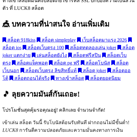
ทางเข้าสล็อตมั่นคงปลอดภัย เข้ารหัส SSL ปกป้องความเป็นส่วน
ตัว ที่ LUCK8 สล็อต
🎪 บทความที่น่าสนใจ
อ่านเพิ่มเติม
สล็อต 918kiss
สล็อต simpleplay
เว็บสล็อตมาแรง 2026
สล็อต ios
สล็อตเว็บตรง 100
สล็อตทดลองเล่น joker
สล็อต
joker แตกง่าย
เล่นสล็อตยังไง
สล็อตฟรีสปิน
สล็อตเว็บ
ตรง
สล็อตแจ็คพอต
สล็อต pg ฟรี
สล็อตโบนัส
สล็อต
เว็บนอก
สล็อตเว็บตรง ลิขสิทธิ์แท้
สล็อต joker
สล็อตออ
โต้
สล็อตถอนได้จริง
ทางเข้าสล็อต
สล็อตยอดนิยม
🎵 ลุยความมันส์กันเถอะ!
โปรโมชั่นสุดคุ้มรอคุณอยู่! คลิกเลย จำนวนจำกัด!
เข้าเล่น สล็อต วันนี้ รับโบนัสต้อนรับทันที ฝากถอนไม่มีขั้นต่ำ!
LUCK8
การันตีความปลอดภัยและความมั่นคงทางการเงิน