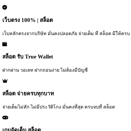
เว็บตรง 100% | สล็อต
เว็บหลักตรงจากบริษัท มั่นคงปลอดภัย จ่ายเต็ม ที่ สล็อต มีให้ครบ
สล็อต รับ True Wallet
ฝากผ่าน วอเลท ฝากถอนง่าย ไม่ต้องมีบัญชี
สล็อต จ่ายครบทุกบาท
จ่ายเต็มไม่หัก ไม่มีประวัติโกง มั่นคงที่สุด ครบจบที่ สล็อต
เกมจัดเต็ม สล็อต