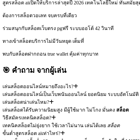
สูตรสล็อต aiเปิดให้บริการล่าสุดปี 2026 เทคโนโลยีใหม่ ทันสมัยสุ
ต้องการสล็อตวอเลท จบครบที่เดียว
ร่วมสนุกกับสล็อตเว็บตรง pgฟรี ระบบออโต้ 42 วินาที
ทางเข้าสล็อตบริการไม่มีวันหยุด เต็มที่
พบกับสล็อตฝากถอน true wallet คุ้มค่าทุกบาท
🎯 คำถาม
จากผู้เล่น
เล่นสล็อตออนไลน์หมายถึงอะไร?
เล่นสล็อตออนไลน์เป็นเว็บพนันออนไลน์ ยอดนิยม ระบบอัตโนมัติ ท
เล่นสล็อตน่าเล่นไหม?
เล่นสล็อตได้รับความนิยมสูง มีผู้ใช้มาก ไม่โกง มั่นคง
สล็อต
วิธีสมัครเทคนิคสล็อต?
เทคนิคสล็อตไม่ยุ่งยาก ใช้เวลาไม่นาน เล่นได้เลย
สล็อต
ขั้นต่ำสูตรสล็อต aiเท่าไหร่?