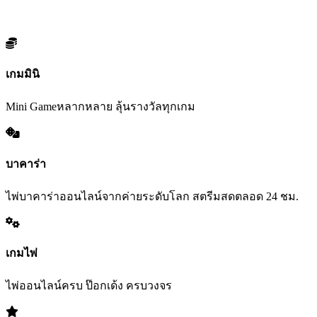
เกมมินิ
Mini Gameหลากหลาย ลุ้นรางวัลทุกเกม
บาคาร่า
ไพ่บาคาร่าออนไลน์จากค่ายระดับโลก สตรีมสดตลอด 24 ชม.
เกมไพ่
ไพ่ออนไลน์ครบ ป๊อกเด้ง ครบวงจร