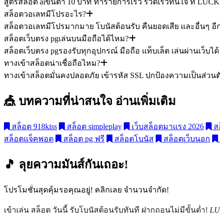
สูตรสล็อต aiขั้นต่ำ 10 บาท ทำรายการเร็ว รวดเร็วทันใจ ที่ LUC
สล็อตวอเลทมีโปรอะไร?
สล็อตวอเลทมีโปรมากมาย โบนัสต้อนรับ คืนยอดเสีย และอื่นๆ อีก
สล็อตเว็บตรง pgเล่นบนมือถือได้ไหม?
สล็อตเว็บตรง pgรองรับทุกอุปกรณ์ มือถือ แท็บเล็ต เล่นผ่านเว็บได
ทางเข้าสล็อตน่าเชื่อถือไหม?
ทางเข้าสล็อตมั่นคงปลอดภัย เข้ารหัส SSL ปกป้องความเป็นส่วนต
🎪 บทความที่น่าสนใจ
อ่านเพิ่มเติม
สล็อต 918kiss
สล็อต simpleplay
เว็บสล็อตมาแรง 2026
สล
สล็อตแจ็คพอต
สล็อต pg ฟรี
สล็อตโบนัส
สล็อตเว็บนอก
🎵 ลุยความมันส์กันเถอะ!
โปรโมชั่นสุดคุ้มรอคุณอยู่! คลิกเลย จำนวนจำกัด!
เข้าเล่น สล็อต วันนี้ รับโบนัสต้อนรับทันที ฝากถอนไม่มีขั้นต่ำ!
LU