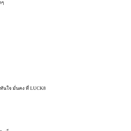
ดๆ
ันใจ มั่นคง ที่ LUCK8