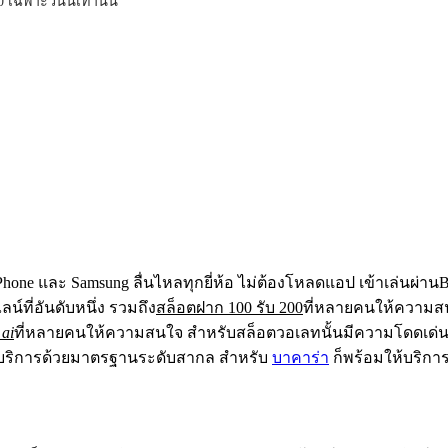
เฉพาะวันนี้เท่านั้น
iPhone และ Samsung ลื่นไหลทุกยี่ห้อ ไม่ต้องโหลดแอป เข้าเล่นผ่าน
์ที่อันดับหนึ่ง รวมถึง
สล็อตฝาก 100 รับ 200
ที่หลายคนให้ความส
ai
ที่หลายคนให้ความสนใจ สำหรับสล็อตวอเลทนั้นมีความโดดเด่น
บริการด้วยมาตรฐานระดับสากล สำหรับ
บาคาร่า
ก็พร้อมให้บริการ