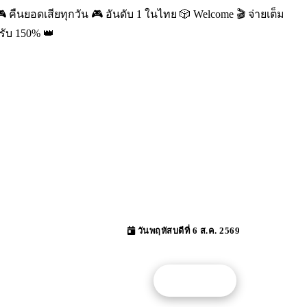
ด 🎮 คืนยอดเสียทุกวัน 🎮 อันดับ 1 ในไทย 🎲 Welcome 🎬 จ่ายเต็ม
นรับ 150% 👑
วันพฤหัสบดีที่ 6 ส.ค. 2569
รับโปรนี้