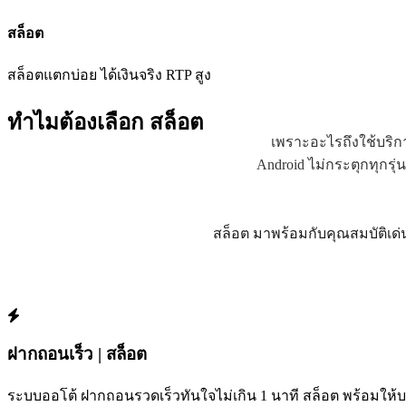
สล็อต
สล็อตแตกบ่อย ได้เงินจริง RTP สูง
ทำไมต้องเลือก
สล็อต
เพราะอะไรถึงใช้บริกา
Android ไม่กระตุกทุกรุ
สล็อต มาพร้อมกับคุณสมบัติเด่นท
ฝากถอนเร็ว | สล็อต
ระบบออโต้ ฝากถอนรวดเร็วทันใจไม่เกิน 1 นาที สล็อต พร้อมให้บ