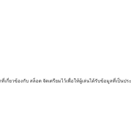
าที่เกี่ยวข้องกับ สล็อต จัดเตรียมไว้เพื่อให้ผู้เล่นได้รับข้อมูลที่เป็นป