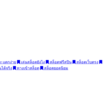
er แตกง่าย
เล่นสล็อตยังไง
สล็อตฟรีสปิน
สล็อตเว็บตรง
ได้จริง
ทางเข้าสล็อต
สล็อตยอดนิยม