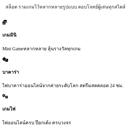
สล็อต รวมเกมไว้หลากหลายรูปแบบ ตอบโจทย์ผู้เล่นทุกสไตล์
เกมมินิ
Mini Gameหลากหลาย ลุ้นรางวัลทุกเกม
บาคาร่า
ไพ่บาคาร่าออนไลน์จากค่ายระดับโลก สตรีมสดตลอด 24 ชม.
เกมไพ่
ไพ่ออนไลน์ครบ ป๊อกเด้ง ครบวงจร