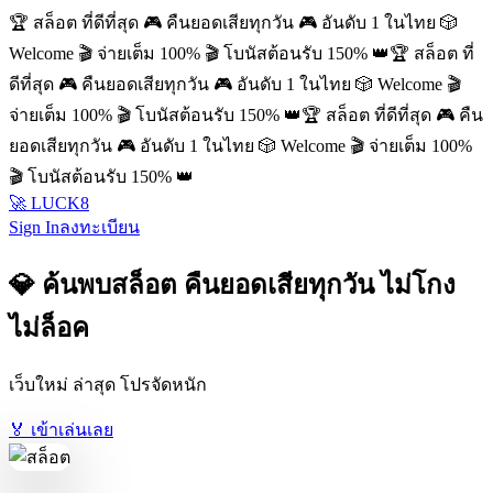
🏆 สล็อต ที่ดีที่สุด 🎮 คืนยอดเสียทุกวัน 🎮 อันดับ 1 ในไทย 🎲
Welcome 🎬 จ่ายเต็ม 100% 🎬 โบนัสต้อนรับ 150% 👑
🏆 สล็อต ที่
ดีที่สุด 🎮 คืนยอดเสียทุกวัน 🎮 อันดับ 1 ในไทย 🎲 Welcome 🎬
จ่ายเต็ม 100% 🎬 โบนัสต้อนรับ 150% 👑
🏆 สล็อต ที่ดีที่สุด 🎮 คืน
ยอดเสียทุกวัน 🎮 อันดับ 1 ในไทย 🎲 Welcome 🎬 จ่ายเต็ม 100%
🎬 โบนัสต้อนรับ 150% 👑
🚀 LUCK8
Sign In
ลงทะเบียน
💎 ค้นพบสล็อต คืนยอดเสียทุกวัน ไม่โกง
ไม่ล็อค
เว็บใหม่ ล่าสุด โปรจัดหนัก
🏅 เข้าเล่นเลย