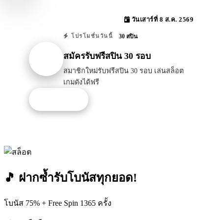
วันเสาร์ที่ 8 ส.ค. 2569
30 สปิน
โปรโมชั่นวันนี้
สมัครรับฟรีสปิน 30 รอบ
สมาชิกใหม่รับฟรีสปิน 30 รอบ เล่นสล็อต
เกมดังได้ฟรี
รับโปรนี้
🎵 ฝากซ้ำรับโบนัสทุกยอด!
โบนัส 75% + Free Spin 1365 ครั้ง