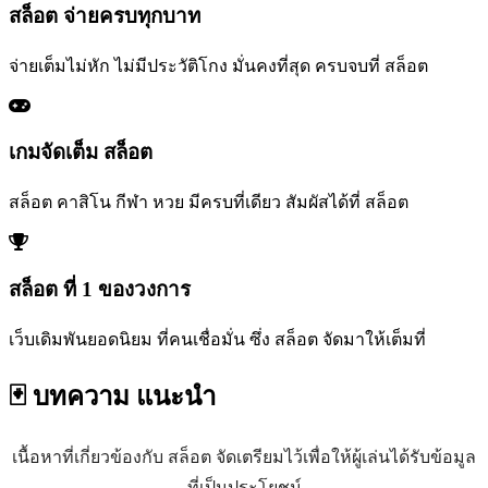
สล็อต จ่ายครบทุกบาท
จ่ายเต็มไม่หัก ไม่มีประวัติโกง มั่นคงที่สุด ครบจบที่ สล็อต
เกมจัดเต็ม สล็อต
สล็อต คาสิโน กีฬา หวย มีครบที่เดียว สัมผัสได้ที่ สล็อต
สล็อต ที่ 1 ของวงการ
เว็บเดิมพันยอดนิยม ที่คนเชื่อมั่น ซึ่ง สล็อต จัดมาให้เต็มที่
🃏 บทความ
แนะนำ
เนื้อหาที่เกี่ยวข้องกับ สล็อต จัดเตรียมไว้เพื่อให้ผู้เล่นได้รับข้อมูล
ที่เป็นประโยชน์