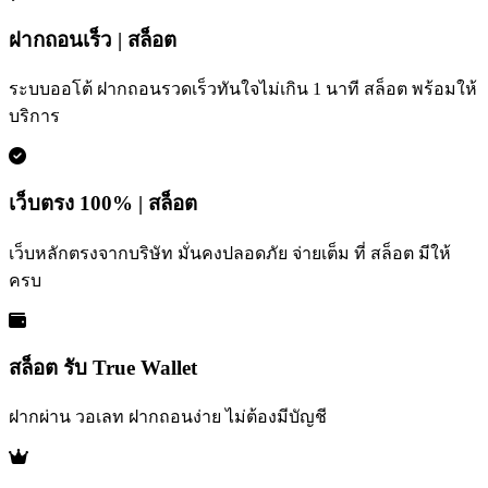
ฝากถอนเร็ว | สล็อต
ระบบออโต้ ฝากถอนรวดเร็วทันใจไม่เกิน 1 นาที สล็อต พร้อมให้
บริการ
เว็บตรง 100% | สล็อต
เว็บหลักตรงจากบริษัท มั่นคงปลอดภัย จ่ายเต็ม ที่ สล็อต มีให้
ครบ
สล็อต รับ True Wallet
ฝากผ่าน วอเลท ฝากถอนง่าย ไม่ต้องมีบัญชี