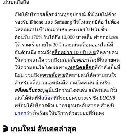
เล่นบนมือถือ
เปิดให้บริการสล็อตผ่านทุกอุปกรณ์ ลื่นไหลไม่ค้าง
รองรับ iPhone และ Samsung ลื่นไหลทุกยี่ห้อ ไม่ต้อง
โหลดแอป เข้าเล่นผ่านBrowserเลย โปรโมชั่น
ต้อนรับ 170% รับได้ถึง 10,000 บาทเต็ม ฝากถอนออ
โต้ รวดเร็วภายใน 30 วิ และเล่นสล็อตออนไลน์ที่
อันดับหนึ่ง รวมถึง
สล็อตฝาก 100 รับ 200
ที่หลายคน
ให้ความสนใจ รวมถึง
เล่นสล็อตออนไลน์
ที่หลายคน
ให้ความสนใจ โดยเฉพาะ
เทคนิคสล็อต
ที่กำลังเป็นที่
นิยม รวมถึง
สูตรสล็อต ai
ที่หลายคนให้ความสนใจ
สำหรับสล็อตวอเลทนั้นมีความโดดเด่น สำหรับ
สล็อตเว็บตรง pg
นั้นมีความโดดเด่น สมัครและเริ่ม
เล่นได้ทันทีที่
สล็อต
ที่มีระบบครบวงจร ซึ่ง
LUCK8
พร้อมให้บริการด้วยมาตรฐานระดับสากล สำหรับ
บาคาร่า
ก็พร้อมให้บริการด้วยระบบที่มั่นคง
🎬 เกมใหม่
อัพเดตล่าสุด