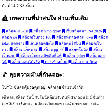
ตัว ที่ LUCK8 สล็อต
🎪 บทความที่น่าสนใจ
อ่านเพิ่มเติม
สล็อต 918kiss
สล็อต simpleplay
เว็บสล็อตมาแรง 2026
สล็อต ios
สล็อตเว็บตรง 100
สล็อตทดลองเล่น joker
สล็อต
joker แตกง่าย
เล่นสล็อตยังไง
สล็อตฟรีสปิน
สล็อตเว็บ
ตรง
สล็อตแจ็คพอต
สล็อต pg ฟรี
สล็อตโบนัส
สล็อต
เว็บนอก
สล็อตเว็บตรง ลิขสิทธิ์แท้
สล็อต joker
สล็อตออ
โต้
สล็อตถอนได้จริง
ทางเข้าสล็อต
สล็อตยอดนิยม
🎵 ลุยความมันส์กันเถอะ!
โปรโมชั่นสุดคุ้มรอคุณอยู่! คลิกเลย จำนวนจำกัด!
เข้าเล่น สล็อต วันนี้ รับโบนัสต้อนรับทันที ฝากถอนไม่มีขั้นต่ำ!
LUCK8
การันตีความปลอดภัยและความมั่นคงทางการเงิน