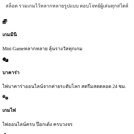
สล็อต รวมเกมไว้หลากหลายรูปแบบ ตอบโจทย์ผู้เล่นทุกสไตล์
เกมมินิ
Mini Gameหลากหลาย ลุ้นรางวัลทุกเกม
บาคาร่า
ไพ่บาคาร่าออนไลน์จากค่ายระดับโลก สตรีมสดตลอด 24 ชม.
เกมไพ่
ไพ่ออนไลน์ครบ ป๊อกเด้ง ครบวงจร