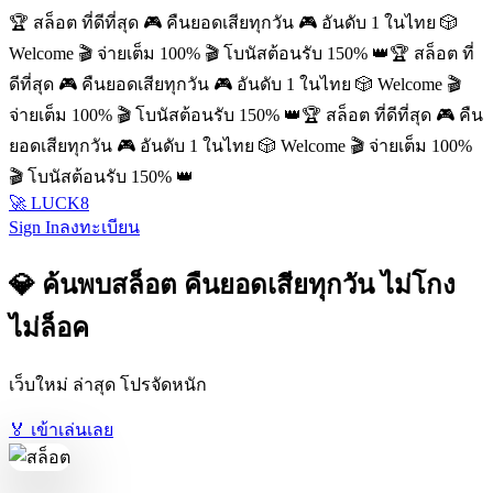
🏆 สล็อต ที่ดีที่สุด 🎮 คืนยอดเสียทุกวัน 🎮 อันดับ 1 ในไทย 🎲
Welcome 🎬 จ่ายเต็ม 100% 🎬 โบนัสต้อนรับ 150% 👑
🏆 สล็อต ที่
ดีที่สุด 🎮 คืนยอดเสียทุกวัน 🎮 อันดับ 1 ในไทย 🎲 Welcome 🎬
จ่ายเต็ม 100% 🎬 โบนัสต้อนรับ 150% 👑
🏆 สล็อต ที่ดีที่สุด 🎮 คืน
ยอดเสียทุกวัน 🎮 อันดับ 1 ในไทย 🎲 Welcome 🎬 จ่ายเต็ม 100%
🎬 โบนัสต้อนรับ 150% 👑
🚀 LUCK8
Sign In
ลงทะเบียน
💎 ค้นพบสล็อต คืนยอดเสียทุกวัน ไม่โกง
ไม่ล็อค
เว็บใหม่ ล่าสุด โปรจัดหนัก
🏅 เข้าเล่นเลย