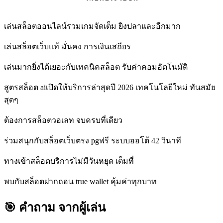
เล่นสล็อตออนไลน์รวมเกมจัดเต็ม ยิงปลาและอีกมาก
เล่นสล็อตเว็บแท้ มั่นคง การเงินเสถียร
เล่นมากยิ่งได้เยอะกับเทคนิคสล็อต รับค่าคอมอัตโนมัติ
สูตรสล็อต aiเปิดให้บริการล่าสุดปี 2026 เทคโนโลยีใหม่ ทันสมัย
สุดๆ
ต้องการสล็อตวอเลท จบครบที่เดียว
ร่วมสนุกกับสล็อตเว็บตรง pgฟรี ระบบออโต้ 42 วินาที
ทางเข้าสล็อตบริการไม่มีวันหยุด เต็มที่
พบกับสล็อตฝากถอน true wallet คุ้มค่าทุกบาท
🎯 คำถาม
จากผู้เล่น